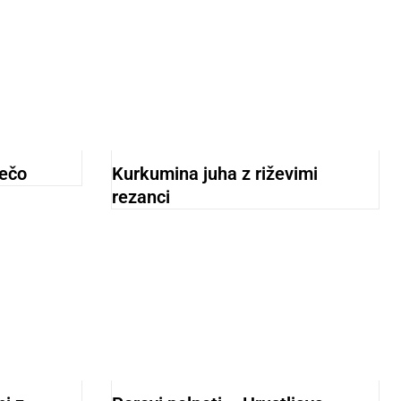
lečo
Kurkumina juha z riževimi
rezanci