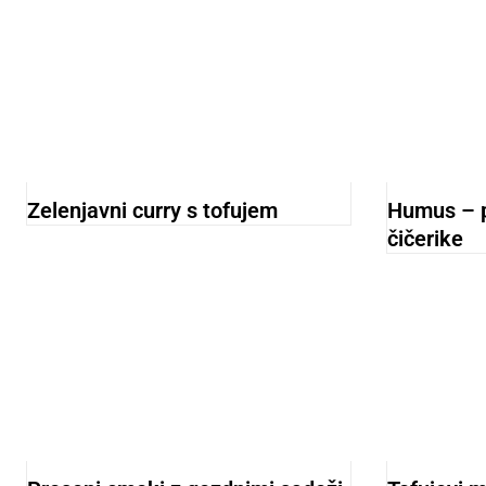
Zelenjavni curry s tofujem
Humus – p
čičerike