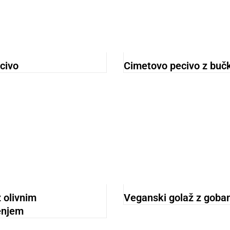
ecivo
Cimetovo pecivo z buč
 olivnim
Veganski golaž z goba
enjem