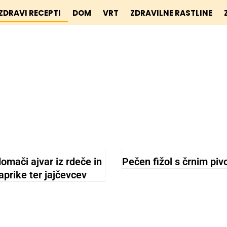
ZDRAVI RECEPTI
DOM
VRT
ZDRAVILNE RASTLINE
domači ajvar iz rdeče in
Pečen fižol s črnim pi
prike ter jajčevcev