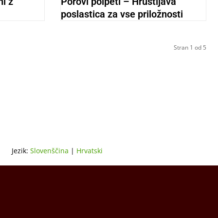
ni z
Porovi polpeti – Hrustljava
poslastica za vse priložnosti
Stran 1 od 5
Jezik:
Slovenščina
|
Hrvatski