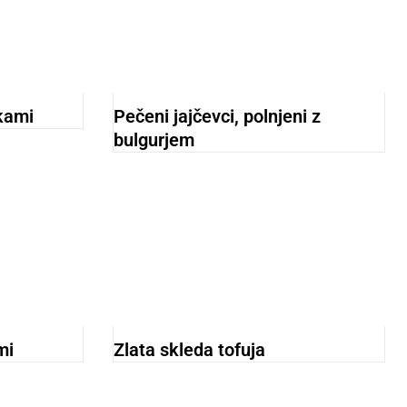
kami
Pečeni jajčevci, polnjeni z
bulgurjem
mi
Zlata skleda tofuja