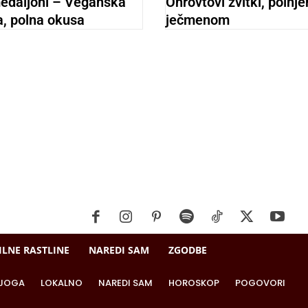
medaljoni – Veganska
Ohrovtovi zvitki, polnje
a, polna okusa
ječmenom
ILNE RASTLINE
NAREDI SAM
ZGODBE
JOGA
LOKALNO
NAREDI SAM
HOROSKOP
POGOVORI