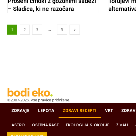
Proseni cmoki z gozdnimi sadeži
Tofujevi 
– Sladica, ki ne razočara
alternativ
...
1
2
3
5
©2007-2026. Vse pravice pridržane.
ZDRAVJE
LEPOTA
ZDRAVI RECEPTI
VRT
ZDRAV
ASTRO
OSEBNA RAST
EKOLOGIJA & OKOLJE
ŽIVALI