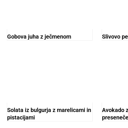
Gobova juha z ječmenom
Slivovo p
Solata iz bulgurja z marelicami in
Avokado z
pistacijami
preseneč