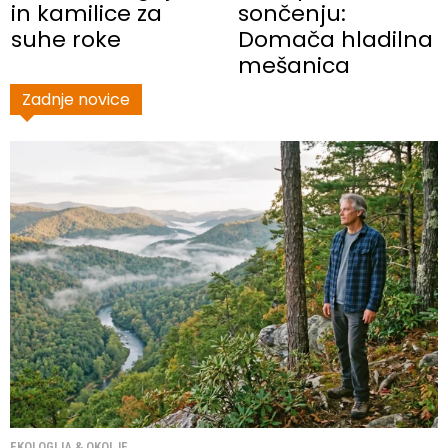
in kamilice za
sončenju:
suhe roke
Domača hladilna
mešanica
Zadnje novice
EKOLOGIJA & OKOLJE