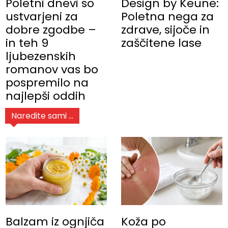
Poletni dnevi so
Design by Keune:
ustvarjeni za
Poletna nega za
dobre zgodbe –
zdrave, sijoče in
in teh 9
zaščitene lase
ljubezenskih
romanov vas bo
pospremilo na
najlepši oddih
Naredite sami ...
Balzam iz ognjiča
Koža po