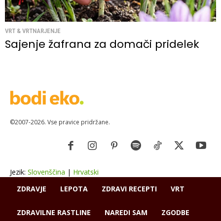
VRT & VRTNARJENJE
Sajenje žafrana za domači pridelek
©2007-2026. Vse pravice pridržane.
Jezik:
Slovenščina
|
Hrvatski
ZDRAVJE
LEPOTA
ZDRAVI RECEPTI
VRT
ZDRAVILNE RASTLINE
NAREDI SAM
ZGODBE