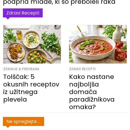
podprla mlade, ki so preboleli raka
Zdravi Recepti
ZDRAVJE & PREHRANA
ZDRAVI RECEPTI
Tolščak: 5
Kako nastane
okusnih receptov
najboljša
iz užitnega
domača
plevela
paradižnikova
omaka?
Ne spreglejte ...