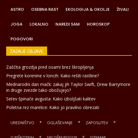
ASTRO
OSEBNA RAST
EKOLOGIJA & OKOLJE
ŽIVALI
JOGA
LOKALNO
NAREDI SAM
HOROSKOP
POGOVORI
ZADNJE OBJAVE
Zaščita grozdja pred osami brez škropljenja
Pregrete korenine v loncih: Kako rešiti rastline?
Mednarodni dan mačk: zakaj jih Taylor Swift, Drew Barrymore
in druge zvezde tako obožujejo?
Setev špinače avgusta: Kako izboljšati kalitev
Poletna rez marelice: Kako jo pravilno obrezati
UREDNIŠTVO
OGLAŠEVANJE
ZAPOSLITEV
O PIŠKOTKIH
SPLOŠNI POGOJI
SITEMAP