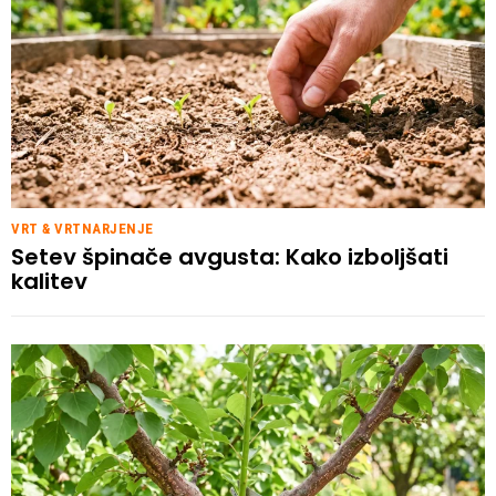
VRT & VRTNARJENJE
Setev špinače avgusta: Kako izboljšati
kalitev