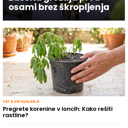
osami brez škropljenja
VRT & VRTNARJENJE
Pregrete korenine v loncih: Kako rešiti
rastline?