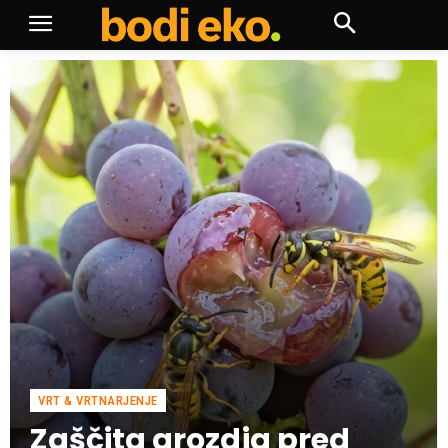
VRT & VRTNARJENJE
Zaščita grozdja pred