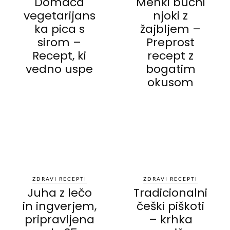
Domača
Mehki bučni
vegetarijans
njoki z
ka pica s
žajbljem –
sirom –
Preprost
Recept, ki
recept z
vedno uspe
bogatim
okusom
ZDRAVI RECEPTI
ZDRAVI RECEPTI
Juha z lečo
Tradicionalni
in ingverjem,
češki piškoti
pripravljena
– krhka