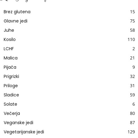
Brez glutena
15
Glavne jedi
75
Juhe
58
Kosilo
110
LCHF
2
Malica
21
Pijača
9
Prigrizki
32
Priloge
31
Sladice
59
Solate
6
Večerja
80
Veganske jedi
87
Vegetarijanske jedi
129