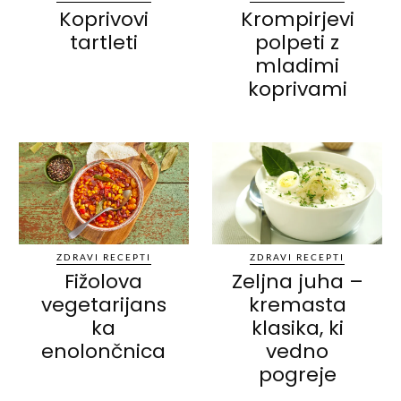
Koprivovi
Krompirjevi
tartleti
polpeti z
mladimi
koprivami
ZDRAVI RECEPTI
ZDRAVI RECEPTI
Fižolova
Zeljna juha –
vegetarijans
kremasta
ka
klasika, ki
enolončnica
vedno
pogreje