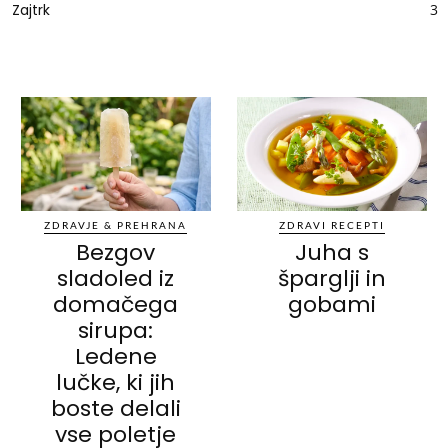
Zajtrk
3
ZDRAVJE & PREHRANA
ZDRAVI RECEPTI
Bezgov
Juha s
sladoled iz
šparglji in
domačega
gobami
sirupa:
Ledene
lučke, ki jih
boste delali
vse poletje