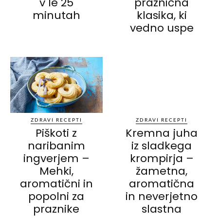
v le 25
praznična
minutah
klasika, ki
vedno uspe
ZDRAVI RECEPTI
ZDRAVI RECEPTI
Piškoti z
Kremna juha
naribanim
iz sladkega
ingverjem –
krompirja –
Mehki,
žametna,
aromatični in
aromatična
popolni za
in neverjetno
praznike
slastna