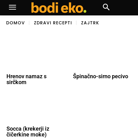
DOMOV
ZDRAVI RECEPTI
ZAJTRK
Hrenov namaz s
Špinačno-sirno pecivo
sirčkom
Socca (krekerji iz
čičerkine moke)