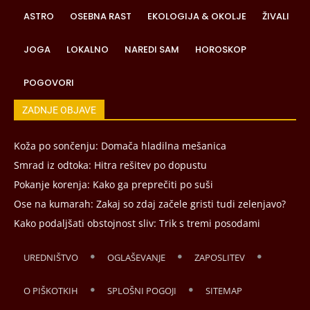
ASTRO
OSEBNA RAST
EKOLOGIJA & OKOLJE
ŽIVALI
JOGA
LOKALNO
NAREDI SAM
HOROSKOP
POGOVORI
ZADNJE OBJAVE
Koža po sončenju: Domača hladilna mešanica
Smrad iz odtoka: Hitra rešitev po dopustu
Pokanje korenja: Kako ga preprečiti po suši
Ose na kumarah: Zakaj so zdaj začele gristi tudi zelenjavo?
Kako podaljšati obstojnost sliv: Trik s tremi posodami
UREDNIŠTVO
OGLAŠEVANJE
ZAPOSLITEV
O PIŠKOTKIH
SPLOŠNI POGOJI
SITEMAP