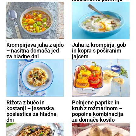
Krompirjeva juha z ajdo
Juha iz krompirja, gob
– nasitna domača jed
in kopra s poširanim
za hladne dni
jajcem
Rižota z bučo in
Polnjene paprike in
kostanji – jesenska
kruh z rožmarinom –
poslastica za hladne
popolna kombinacija
dni
za domače kosilo