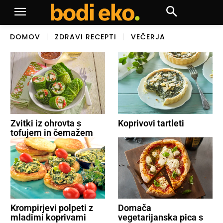
DOMOV
ZDRAVI RECEPTI
VEČERJA
Zvitki iz ohrovta s
Koprivovi tartleti
tofujem in čemažem
Krompirjevi polpeti z
Domača
mladimi koprivami
vegetarijanska pica s