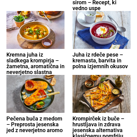
sirom – Recept, ki
vedno uspe
Kremna juha iz
Juha iz rdeče pese –
sladkega krompirja –
kremasta, barvita in
žametna, aromatična in
polna izjemnih okusov
neverjetno slastna
Pečena buča z medom
Krompirček iz buče –
– Preprosta jesenska
hrustljava in zdrava
jed z neverjetno aromo
jesenska alternativa
klasičnemu pomfriju