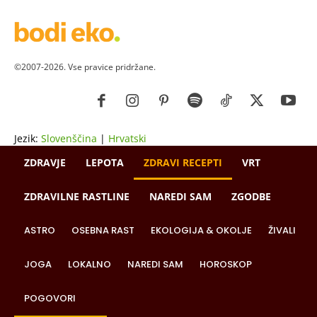
©2007-2026. Vse pravice pridržane.
Jezik:
Slovenščina
|
Hrvatski
ZDRAVJE
LEPOTA
ZDRAVI RECEPTI
VRT
ZDRAVILNE RASTLINE
NAREDI SAM
ZGODBE
ASTRO
OSEBNA RAST
EKOLOGIJA & OKOLJE
ŽIVALI
JOGA
LOKALNO
NAREDI SAM
HOROSKOP
POGOVORI