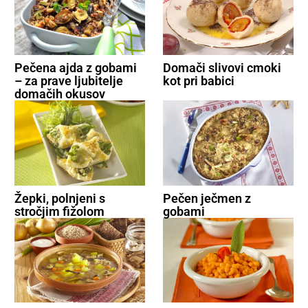
Pečena ajda z gobami
Domači slivovi cmoki
– za prave ljubitelje
kot pri babici
domačih okusov
Žepki, polnjeni s
Pečen ječmen z
stročjim fižolom
gobami