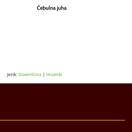
Čebulna juha
Jezik:
Slovenščina
|
Hrvatski