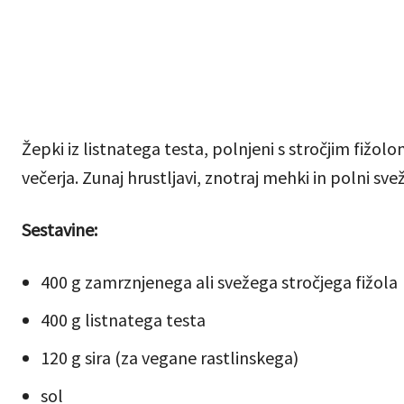
Žepki iz listnatega testa, polnjeni s stročjim fižolom
večerja. Zunaj hrustljavi, znotraj mehki in polni sve
Sestavine:
400 g zamrznjenega ali svežega stročjega fižola
400 g listnatega testa
120 g sira (za vegane rastlinskega)
sol