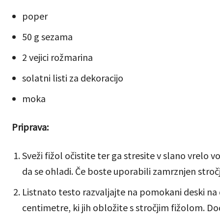
poper
50 g sezama
2 vejici rožmarina
solatni listi za dekoracijo
moka
Priprava:
Sveži fižol očistite ter ga stresite v slano vrelo 
da se ohladi. Če boste uporabili zamrznjen stročji
Listnato testo razvaljajte na pomokani deski na d
centimetre, ki jih obložite s stročjim fižolom. Do