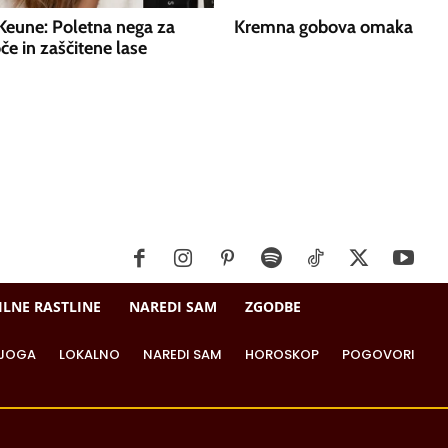
Keune: Poletna nega za
Kremna gobova omaka
oče in zaščitene lase
ILNE RASTLINE
NAREDI SAM
ZGODBE
JOGA
LOKALNO
NAREDI SAM
HOROSKOP
POGOVORI