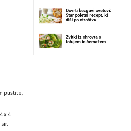
Ocvrti bezgovi cvetovi:
Star poletni recept, ki
diši po otroštvu
Zvitki iz ohrovta s
tofujem in čemažem
n pustite,
4 x 4
sir.