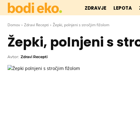
ZDRAVJE
LEPOTA
Domov
Zdravi Recepti
Žepki, polnjeni s stročjim fižolom
Žepki, polnjeni s st
Avtor:
Zdravi Recepti