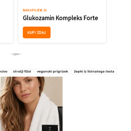
NAKUPUJEM.SI
Glukozamin Kompleks Forte
KUPI ZDAJ
- oglas -
ecivo
stročji fižol
veganski prigrizek
žepki iz listnatega testa