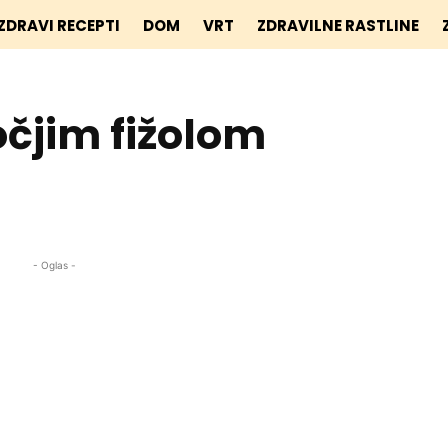
ZDRAVI RECEPTI
DOM
VRT
ZDRAVILNE RASTLINE
ročjim fižolom
- Oglas -