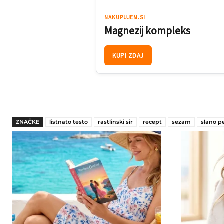
NAKUPUJEM.SI
Magnezij kompleks
KUPI ZDAJ
ZNAČKE
listnato testo
rastlinski sir
recept
sezam
slano p