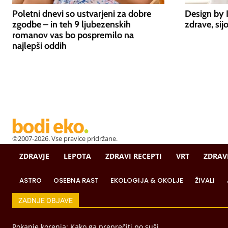
Poletni dnevi so ustvarjeni za dobre
Design by 
zgodbe – in teh 9 ljubezenskih
zdrave, sij
romanov vas bo pospremilo na
najlepši oddih
©2007-2026. Vse pravice pridržane.
ZDRAVJE
LEPOTA
ZDRAVI RECEPTI
VRT
ZDRAV
ASTRO
OSEBNA RAST
EKOLOGIJA & OKOLJE
ŽIVALI
ZADNJE OBJAVE
Pokanje korenja: Kako ga preprečiti po suši