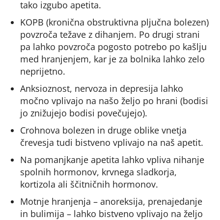
tako izgubo apetita.
KOPB (kronična obstruktivna pljučna bolezen)
povzroča težave z dihanjem. Po drugi strani
pa lahko povzroča pogosto potrebo po kašlju
med hranjenjem, kar je za bolnika lahko zelo
neprijetno.
Anksioznost, nervoza in depresija lahko
močno vplivajo na našo željo po hrani (bodisi
jo znižujejo bodisi povečujejo).
Crohnova bolezen in druge oblike vnetja
črevesja tudi bistveno vplivajo na naš apetit.
Na pomanjkanje apetita lahko vpliva nihanje
spolnih hormonov, krvnega sladkorja,
kortizola ali ščitničnih hormonov.
Motnje hranjenja – anoreksija, prenajedanje
in bulimija – lahko bistveno vplivajo na željo