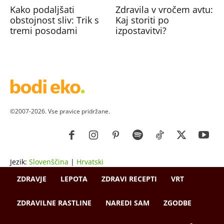
Kako podaljšati
Zdravila v vročem avtu:
obstojnost sliv: Trik s
Kaj storiti po
tremi posodami
izpostavitvi?
©2007-2026. Vse pravice pridržane.
Jezik:
Slovenščina
|
Hrvatski
ZDRAVJE
LEPOTA
ZDRAVI RECEPTI
VRT
ZDRAVILNE RASTLINE
NAREDI SAM
ZGODBE