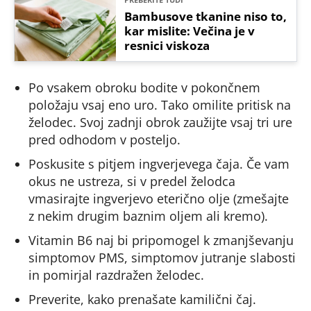
Bambusove tkanine niso to,
kar mislite: Večina je v
resnici viskoza
Po vsakem obroku bodite v pokončnem
položaju vsaj eno uro. Tako omilite pritisk na
želodec. Svoj zadnji obrok zaužijte vsaj tri ure
pred odhodom v posteljo.
Poskusite s pitjem ingverjevega čaja. Če vam
okus ne ustreza, si v predel želodca
vmasirajte ingverjevo eterično olje (zmešajte
z nekim drugim baznim oljem ali kremo).
Vitamin B6 naj bi pripomogel k zmanjševanju
simptomov PMS, simptomov jutranje slabosti
in pomirjal razdražen želodec.
Preverite, kako prenašate kamilični čaj.