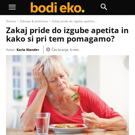
Domov
Zdravje & prehrana
Zakaj pride do izgube apetita...
Zakaj pride do izgube apetita in
kako si pri tem pomagamo?
Avtor:
Karla Klander
Čas branja:
6
min.