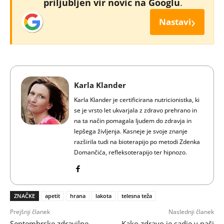
priljubljen vir novic na Googlu
.
›
Nastavi
Karla Klander
Karla Klander je certificirana nutricionistka, ki
se je vrsto let ukvarjala z zdravo prehrano in
na ta način pomagala ljudem do zdravja in
lepšega življenja. Kasneje je svoje znanje
razširila tudi na bioterapijo po metodi Zdenka
Domančića, refleksoterapijo ter hipnozo.
ZNAČKE
apetit
hrana
lakota
telesna teža
Prejšnji članek
Naslednji članek
Septembrske zdravilne
Kako zdravo je sadje v naši