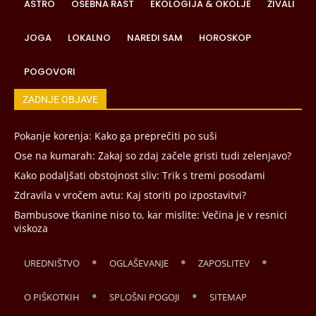
ASTRO
OSEBNA RAST
EKOLOGIJA & OKOLJE
ŽIVALI
JOGA
LOKALNO
NAREDI SAM
HOROSKOP
POGOVORI
ZADNJE OBJAVE
Pokanje korenja: Kako ga preprečiti po suši
Ose na kumarah: Zakaj so zdaj začele gristi tudi zelenjavo?
Kako podaljšati obstojnost sliv: Trik s tremi posodami
Zdravila v vročem avtu: Kaj storiti po izpostavitvi?
Bambusove tkanine niso to, kar mislite: Večina je v resnici
viskoza
UREDNIŠTVO
OGLAŠEVANJE
ZAPOSLITEV
O PIŠKOTKIH
SPLOŠNI POGOJI
SITEMAP