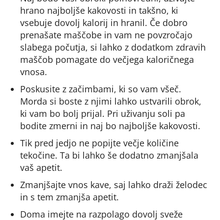
hrano najboljše kakovosti in takšno, ki
vsebuje dovolj kalorij in hranil. Če dobro
prenašate maščobe in vam ne povzročajo
slabega počutja, si lahko z dodatkom zdravih
maščob pomagate do večjega kaloričnega
vnosa.
Poskusite z začimbami, ki so vam všeč.
Morda si boste z njimi lahko ustvarili obrok,
ki vam bo bolj prijal. Pri uživanju soli pa
bodite zmerni in naj bo najboljše kakovosti.
Tik pred jedjo ne popijte večje količine
tekočine. Ta bi lahko še dodatno zmanjšala
vaš apetit.
Zmanjšajte vnos kave, saj lahko draži želodec
in s tem zmanjša apetit.
Doma imejte na razpolago dovolj sveže