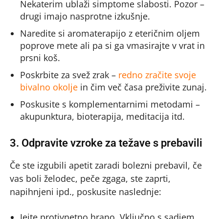
Nekaterim ublaži simptome slabosti. Pozor –
drugi imajo nasprotne izkušnje.
Naredite si aromaterapijo z eteričnim oljem
poprove mete ali pa si ga vmasirajte v vrat in
prsni koš.
Poskrbite za svež zrak –
redno zračite svoje
bivalno okolje
in čim več časa preživite zunaj.
Poskusite s komplementarnimi metodami –
akupunktura, bioterapija, meditacija itd.
3. Odpravite vzroke za težave s prebavili
Če ste izgubili apetit zaradi bolezni prebavil, če
vas boli želodec, peče zgaga, ste zaprti,
napihnjeni ipd., poskusite naslednje:
Jejte protivnetno hrano. Vključno s sadjem,