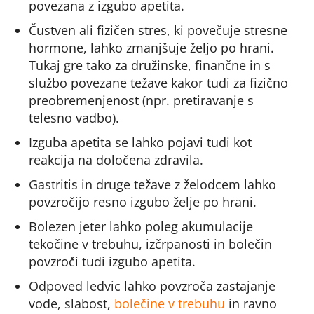
povezana z izgubo apetita.
Čustven ali fizičen stres, ki povečuje stresne
hormone, lahko zmanjšuje željo po hrani.
Tukaj gre tako za družinske, finančne in s
službo povezane težave kakor tudi za fizično
preobremenjenost (npr. pretiravanje s
telesno vadbo).
Izguba apetita se lahko pojavi tudi kot
reakcija na določena zdravila.
Gastritis in druge težave z želodcem lahko
povzročijo resno izgubo želje po hrani.
Bolezen jeter lahko poleg akumulacije
tekočine v trebuhu, izčrpanosti in bolečin
povzroči tudi izgubo apetita.
Odpoved ledvic lahko povzroča zastajanje
vode, slabost,
bolečine v trebuhu
in ravno