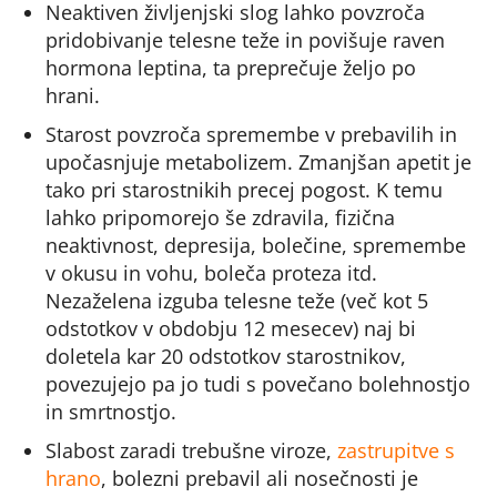
Neaktiven življenjski slog lahko povzroča
pridobivanje telesne teže in povišuje raven
hormona leptina, ta preprečuje željo po
hrani.
Starost povzroča spremembe v prebavilih in
upočasnjuje metabolizem. Zmanjšan apetit je
tako pri starostnikih precej pogost. K temu
lahko pripomorejo še zdravila, fizična
neaktivnost, depresija, bolečine, spremembe
v okusu in vohu, boleča proteza itd.
Nezaželena izguba telesne teže (več kot 5
odstotkov v obdobju 12 mesecev) naj bi
doletela kar 20 odstotkov starostnikov,
povezujejo pa jo tudi s povečano bolehnostjo
in smrtnostjo.
Slabost zaradi trebušne viroze,
zastrupitve s
hrano
, bolezni prebavil ali nosečnosti je