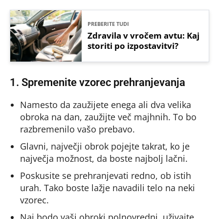
PREBERITE TUDI
Zdravila v vročem avtu: Kaj
storiti po izpostavitvi?
1. Spremenite vzorec prehranjevanja
Namesto da zaužijete enega ali dva velika
obroka na dan, zaužijte več majhnih. To bo
razbremenilo vašo prebavo.
Glavni, največji obrok pojejte takrat, ko je
največja možnost, da boste najbolj lačni.
Poskusite se prehranjevati redno, ob istih
urah. Tako boste lažje navadili telo na neki
vzorec.
Naj bodo vaši obroki polnovredni, uživajte