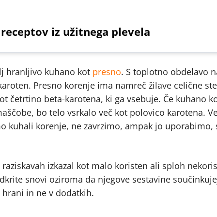
 receptov iz užitnega plevela
lj hranljivo kuhano kot
presno
. S toplotno obdelavo 
karoten. Presno korenje ima namreč žilave celične ste
ot četrtino beta-karotena, ki ga vsebuje. Če kuhano k
aščobe, bo telo vsrkalo več kot polovico karotena. V
mo kuhali korenje, ne zavrzimo, ampak jo uporabimo, 
raziskavah izkazal kot malo koristen ali sploh nekori
krite snovi oziroma da njegove sestavine součinkuje
 hrani in ne v dodatkih.