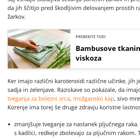
da jih ščitijo pred škodljivim delovanjem prostih
žarkov.
PREBERITE TUDI
Bambusove tkanine 
viskoza
Ker imajo različni karotenoidi različne učinke, jih j
sadja in zelenjave. Raziskave so pokazale, da imajo 
tveganja za bolezni srca
,
možgansko kap
, sivo mre
Korenje ima torej še druge zdravju koristne lastnos
zmanjšuje tveganje za nastanek pljučnega raka. 
s kadilci, redkeje zbolevajo za pljučnim rakom. 