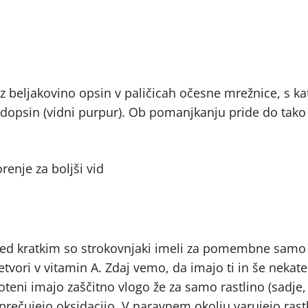
 z beljakovino opsin v paličicah očesne mrežnice, s ka
odopsin (vidni purpur). Ob pomanjkanju pride do tako
red kratkim so strokovnjaki imeli za pomembne samo a
retvori v vitamin A. Zdaj vemo, da imajo ti in še nekate
oteni imajo zaščitno vlogo že za samo rastlino (sadje,
prečujejo oksidacijo. V naravnem okolju varujejo rastl