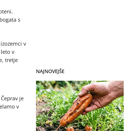
oteni.
 bogata s
Nizozemci v
 leto v
, tretje
NAJNOVEJŠE
 Čeprav je
delamo v
o