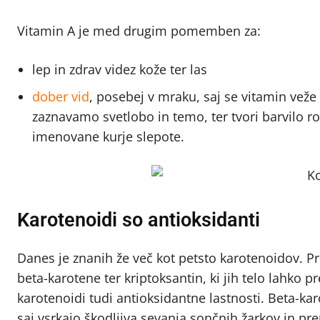
Vitamin A je med drugim pomemben za:
lep in zdrav videz kože ter las
dober vid
, posebej v mraku, saj se vitamin veže
zaznavamo svetlobo in temo, ter tvori barvilo r
imenovane kurje slepote.
Karotenoidi so antioksidanti
Danes je znanih že več kot petsto karotenoidov. P
beta-karotene ter kriptoksantin, ki jih telo lahko p
karotenoidi tudi antioksidantne lastnosti. Beta-kar
saj vsrkajo škodljiva sevanja sončnih žarkov in pre