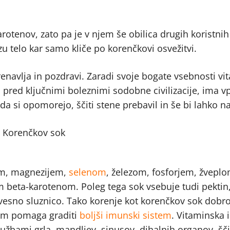
rotenov, zato pa je v njem še obilica drugih koristnih
zu telo kar samo kliče po korenčkovi osvežitvi.
renavlja in pozdravi. Zaradi svoje bogate vsebnosti vi
i pred ključnimi boleznimi sodobne civilizacije, ima vp
a si opomorejo, ščiti stene prebavil in še bi lahko na
jem, magnezijem,
selenom
, železom, fosforjem, žveplo
nim beta-karotenom. Poleg tega sok vsebuje tudi pektin,
evesno sluznico. Tako korenje kot korenčkov sok dobr
nom pomaga graditi
boljši imunski sistem
. Vitaminska 
užbami grla, mandljev, sinusov, dihalnih organov, ščit