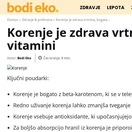
ZDRAVJE
LEPOTA
Domov
Zdravje & prehrana
Korenje je zdrava vrtnina, bogata...
Korenje je zdrava vrt
vitamini
Avtor:
Bodi Eko
Čas branja:
8
min.
Ključni poudarki:
Korenje je bogato z beta-karotenom, ki se v tel
Redno uživanje korenja lahko zmanjša tveganje za
Korenje vsebuje antioksidante, ki upočasnjujejo 
Za boljšo absorpcijo hranil iz korenja je pripo