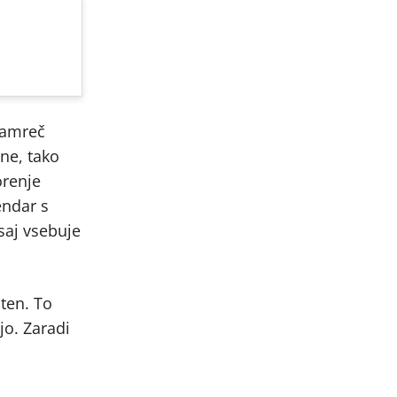
namreč
ne, tako
orenje
endar s
saj vsebuje
sten. To
jo. Zaradi