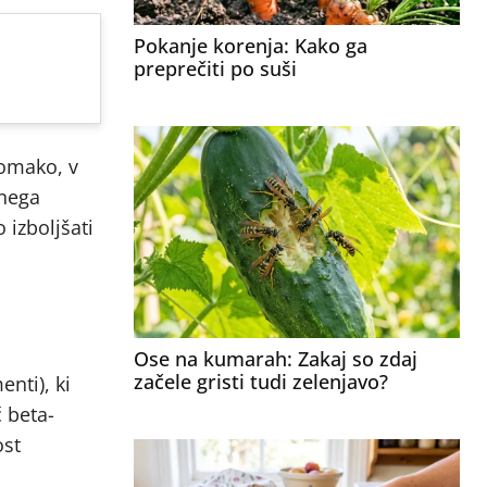
Pokanje korenja: Kako ga
preprečiti po suši
 omako, v
anega
 izboljšati
Ose na kumarah: Zakaj so zdaj
začele gristi tudi zelenjavo?
nti), ki
 beta-
ost