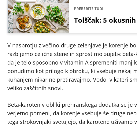
PREBERITE TUDI
Tolščak: 5 okusnih
V nasprotju z večino druge zelenjave je korenje bo
razbijemo celične stene in sprostimo »ujeti« beta-
da je telo sposobno v vitamin A spremeniti manj k
ponudimo kot prilogo k obroku, ki vsebuje nekaj m
kuhanjem nikar ne pretiravajmo. Vodo, v kateri s
veliko zaščitnih snovi.
Beta-karoten v obliki prehranskega dodatka se je v 
verjetno pomeni, da korenje vsebuje še druge neod
tega strokovnjaki svetujejo, da karotene uživamo v