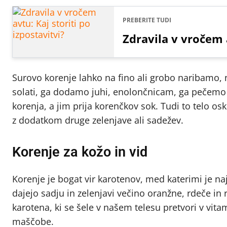
PREBERITE TUDI
Zdravila v vročem a
Surovo korenje lahko na fino ali grobo naribamo,
solati, ga dodamo juhi, enolončnicam, ga pečemo
korenja, a jim prija korenčkov sok. Tudi to telo os
z dodatkom druge zelenjave ali sadežev.
Korenje za kožo in vid
Korenje je bogat vir karotenov, med katerimi je na
dajejo sadju in zelenjavi večino oranžne, rdeče i
karotena, ki se šele v našem telesu pretvori v vita
maščobe.