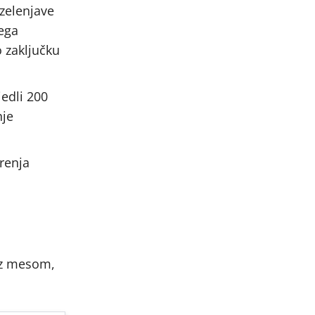
 zelenjave
ega
 zaključku
jedli 200
nje
renja
 z mesom,