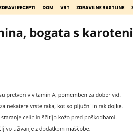
ZDRAVI RECEPTI
DOM
VRT
ZDRAVILNE RASTLINE
nina, bogata s karoteni
esu pretvori v vitamin A, pomemben za dober vid.
 nekatere vrste raka, kot so pljučni in rak dojke.
staranje celic in ščitijo kožo pred poškodbami.
ročljivo uživanje z dodatkom maščobe.