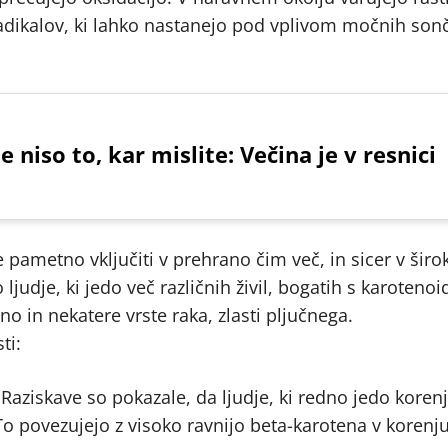
 radikalov, ki lahko nastanejo pod vplivom močnih son
niso to, kar mislite: Večina je v resnici
e pametno vključiti v prehrano čim več, in sicer v širok
ljudje, ki jedo več različnih živil, bogatih s karotenoi
no in nekatere vrste raka, zlasti pljučnega.
ti:
Raziskave so pokazale, da ljudje, ki redno jedo korenj
To povezujejo z visoko ravnijo beta-karotena v korenju