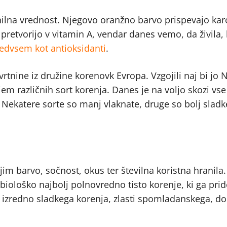
ilna vrednost. Njegovo oranžno barvo prispevajo kar
e pretvorijo v vitamin A, vendar danes vemo, da živila,
edvsem kot antioksidanti
.
nine iz družine korenovk Evropa. Vzgojili naj bi jo 
em različnih sort korenja. Danes je na voljo skozi vse
Nekatere sorte so manj vlaknate, druge so bolj sladke
jim barvo, sočnost, okus ter številna koristna hranila.
n biološko najbolj polnovredno tisto korenje, ki ga pri
 izredno sladkega korenja, zlasti spomladanskega, d