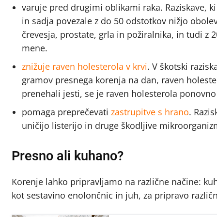
varuje pred drugimi oblikami raka. Raziskave, ki 
in sadja povezale z do 50 odstotkov nižjo obol
črevesja, prostate, grla in požiralnika, in tudi
mene.
znižuje raven holesterola v krvi
. V škotski razisk
gramov presnega korenja na dan, raven holestero
prenehali jesti, se je raven holesterola ponovno 
pomaga preprečevati
zastrupitve s hrano
. Razi
uničijo listerijo in druge škodljive mikroorganiz
Presno ali kuhano?
Korenje lahko pripravljamo na različne načine: 
kot sestavino enolončnic in juh, za pripravo razli