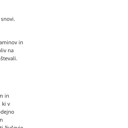
 snovi.
taminov in
liv na
števali.
m in
 ki v
odejno
in
i živčevje