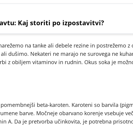
vtu: Kaj storiti po izpostavitvi?
 narežemo na tanke ali debele rezine in postrežemo z
 ali dušimo. Nekateri ne marajo ne surovega ne kuh
krbi z obiljem vitaminov in rudnin. Okus soka je možno
jpomembnejši beta-karoten. Karoteni so barvila (pigme
n rumene barve. Močneje obarvano korenje vsebuje več
min A. Da je pretvorba učinkovita, je potrebna prisotn