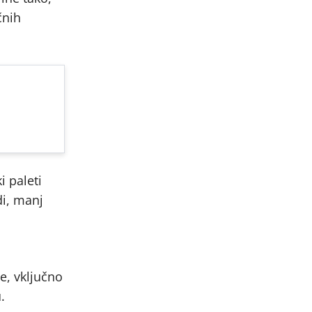
čnih
i paleti
di, manj
e, vključno
.