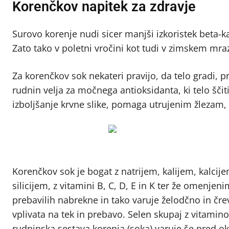
Korenčkov napitek za zdravje
Surovo korenje nudi sicer manjši izkoristek beta-ka
Zato tako v poletni vročini kot tudi v zimskem mra
Za korenčkov sok nekateri pravijo, da telo gradi, p
rudnin velja za močnega antioksidanta, ki telo ščit
izboljšanje krvne slike, pomaga utrujenim žlezam, d
Korenčkov sok je bogat z natrijem, kalijem, kalci
silicijem, z vitamini B, C, D, E in K ter že omenje
prebavilih nabrekne in tako varuje želodčno in čr
vplivata na tek in prebavo. Selen skupaj z vitami
rudninska sestava korenja (soka) varuje še pred ok