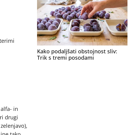
terimi
Kako podaljšati obstojnost sliv:
Trik s tremi posodami
lfa- in
ri drugi
 zelenjavo),
ine tako,