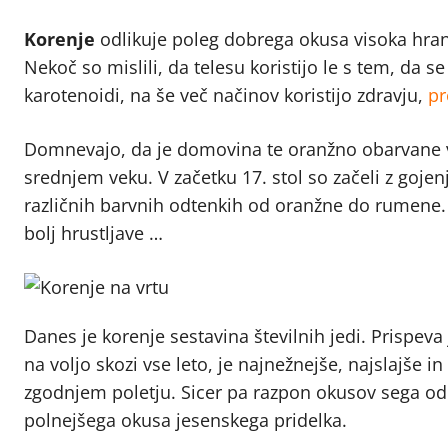
Korenje
odlikuje poleg dobrega okusa visoka hran
Nekoč so mislili, da telesu koristijo le s tem, da s
karotenoidi, na še več načinov koristijo zdravju,
pr
Domnevajo, da je domovina te oranžno obarvane vrt
srednjem veku. V začetku 17. stol so začeli z gojenj
različnih barvnih odtenkih od oranžne do rumene. 
bolj hrustljave …
Danes je korenje sestavina številnih jedi. Prispeva 
na voljo skozi vse leto, je najnežnejše, najslajše i
zgodnjem poletju. Sicer pa razpon okusov sega od
polnejšega okusa jesenskega pridelka.