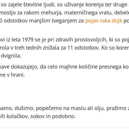
so zajele številne ljudi, so uživanje korenja ter druge
evnostjo za rakom mehurja, materničnega vratu, debel
 z 20 odstotkov manjšim tveganjem za
pojav raka dojk
po
avi iz leta 1979 se je pri zdravih prostovoljcih, ki so po
la v treh tednih znižala za 11 odstotkov. Ko so kore
dvignila.
skave dokazujejo, da celo majhne količine presnega ko
me v hrani.
kuhamo, dušimo, popečemo na maslu ali olju, pražimo
čnih kolačkov, sokov in podobno.