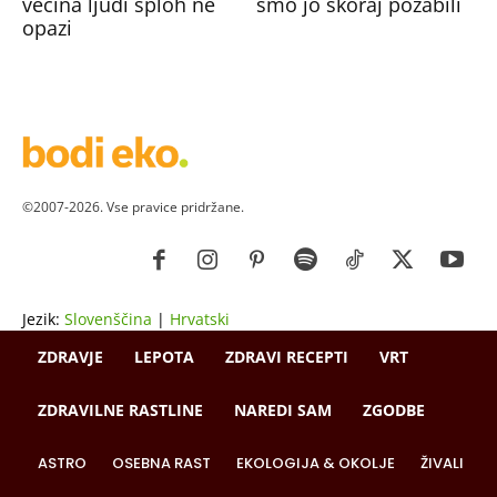
večina ljudi sploh ne
smo jo skoraj pozabili
opazi
©2007-2026. Vse pravice pridržane.
Jezik:
Slovenščina
|
Hrvatski
ZDRAVJE
LEPOTA
ZDRAVI RECEPTI
VRT
ZDRAVILNE RASTLINE
NAREDI SAM
ZGODBE
ASTRO
OSEBNA RAST
EKOLOGIJA & OKOLJE
ŽIVALI