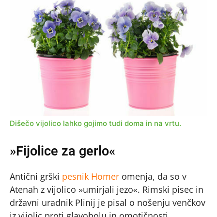
Dišečo vijolico lahko gojimo tudi doma in na vrtu.
»Fijolice za gerlo«
Antični grški
pesnik Homer
omenja, da so v
Atenah z vijolico »umirjali jezo«. Rimski pisec in
državni uradnik Plinij je pisal o nošenju venčkov
iz vijolic proti glavobolu in omotičnosti.