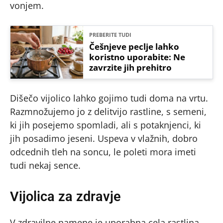
vonjem.
PREBERITE TUDI
Češnjeve peclje lahko
koristno uporabite: Ne
zavrzite jih prehitro
Dišečo vijolico lahko gojimo tudi doma na vrtu.
Razmnožujemo jo z delitvijo rastline, s semeni,
ki jih posejemo spomladi, ali s potaknjenci, ki
jih posadimo jeseni. Uspeva v vlažnih, dobro
odcednih tleh na soncu, le poleti mora imeti
tudi nekaj sence.
Vijolica za zdravje
V zdravilne namene je uporabna cela rastlina.