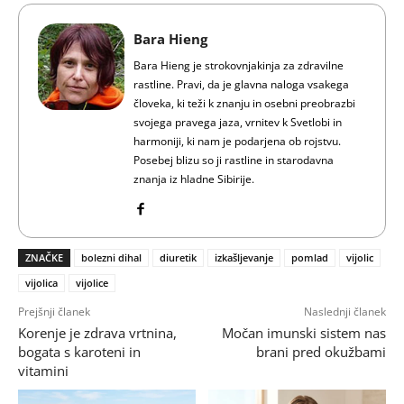
Bara Hieng
Bara Hieng je strokovnjakinja za zdravilne
rastline. Pravi, da je glavna naloga vsakega
človeka, ki teži k znanju in osebni preobrazbi
svojega pravega jaza, vrnitev k Svetlobi in
harmoniji, ki nam je podarjena ob rojstvu.
Posebej blizu so ji rastline in starodavna
znanja iz hladne Sibirije.
ZNAČKE
bolezni dihal
diuretik
izkašljevanje
pomlad
vijolic
vijolica
vijolice
Prejšnji članek
Naslednji članek
Korenje je zdrava vrtnina,
Močan imunski sistem nas
bogata s karoteni in
brani pred okužbami
vitamini