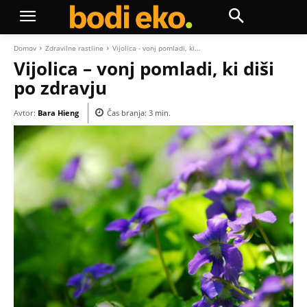
Domov
Zdravilne rastline
Vijolica - vonj pomladi, ki...
Vijolica – vonj pomladi, ki diši
po zdravju
Avtor:
Bara Hieng
Čas branja:
3
min.