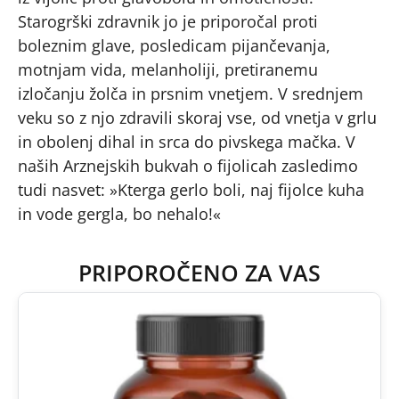
Starogrški zdravnik jo je priporočal proti
boleznim glave, posledicam pijančevanja,
motnjam vida, melanholiji, pretiranemu
izločanju žolča in prsnim vnetjem. V srednjem
veku so z njo zdravili skoraj vse, od vnetja v grlu
in obolenj dihal in srca do pivskega mačka. V
naših Arznejskih bukvah o fijolicah zasledimo
tudi nasvet: »Kterga gerlo boli, naj fijolce kuha
in vode gergla, bo nehalo!«
PRIPOROČENO ZA VAS