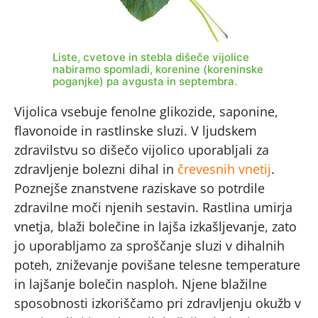
Liste, cvetove in stebla dišeče vijolice
nabiramo spomladi, korenine (koreninske
poganjke) pa avgusta in septembra.
Vijolica vsebuje fenolne glikozide, saponine,
flavonoide in rastlinske sluzi. V ljudskem
zdravilstvu so dišečo vijolico uporabljali za
zdravljenje bolezni dihal in
črevesnih vnetij
.
Poznejše znanstvene raziskave so potrdile
zdravilne moči njenih sestavin. Rastlina umirja
vnetja, blaži bolečine in lajša izkašljevanje, zato
jo uporabljamo za sproščanje sluzi v dihalnih
poteh, zniževanje povišane telesne temperature
in lajšanje bolečin nasploh. Njene blažilne
sposobnosti izkoriščamo pri zdravljenju okužb v