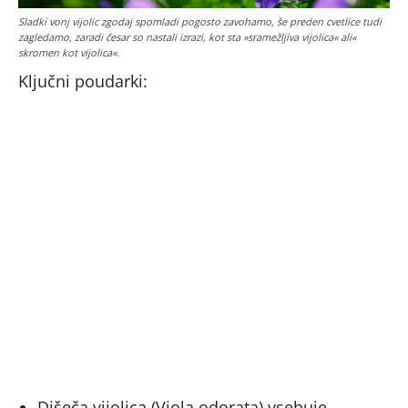
Sladki vonj vijolic zgodaj spomladi pogosto zavohamo, še preden cvetlice tudi
zagledamo, zaradi česar so nastali izrazi, kot sta »sramežljiva vijolica« ali«
skromen kot vijolica«.
Ključni poudarki:
Dišeča vijolica (Viola odorata) vsebuje