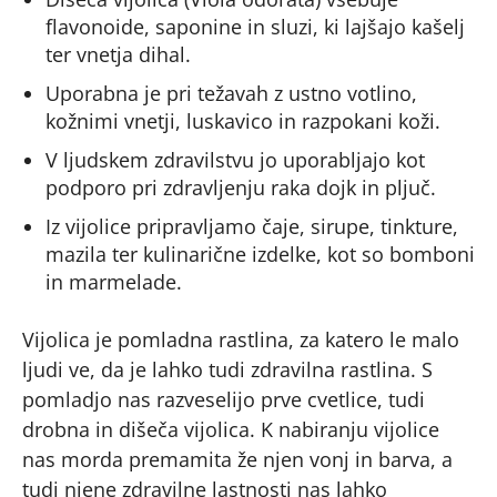
flavonoide, saponine in sluzi, ki lajšajo kašelj
ter vnetja dihal.
Uporabna je pri težavah z ustno votlino,
kožnimi vnetji, luskavico in razpokani koži.
V ljudskem zdravilstvu jo uporabljajo kot
podporo pri zdravljenju raka dojk in pljuč.
Iz vijolice pripravljamo čaje, sirupe, tinkture,
mazila ter kulinarične izdelke, kot so bomboni
in marmelade.
Vijolica je pomladna rastlina, za katero le malo
ljudi ve, da je lahko tudi zdravilna rastlina. S
pomladjo nas razveselijo prve cvetlice, tudi
drobna in dišeča vijolica. K nabiranju vijolice
nas morda premamita že njen vonj in barva, a
tudi njene zdravilne lastnosti nas lahko