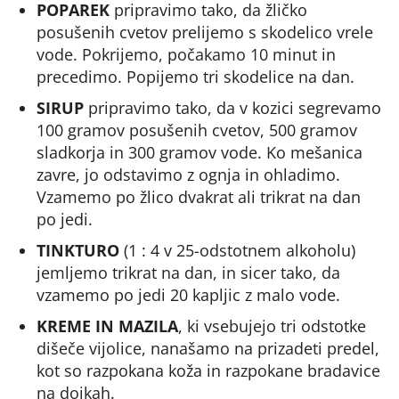
POPAREK
pripravimo tako, da žličko
posušenih cvetov prelijemo s skodelico vrele
vode. Pokrijemo, počakamo 10 minut in
precedimo. Popijemo tri skodelice na dan.
SIRUP
pripravimo tako, da v kozici segrevamo
100 gramov posušenih cvetov, 500 gramov
sladkorja in 300 gramov vode. Ko mešanica
zavre, jo odstavimo z ognja in ohladimo.
Vzamemo po žlico dvakrat ali trikrat na dan
po jedi.
TINKTURO
(1 : 4 v 25-odstotnem alkoholu)
jemljemo trikrat na dan, in sicer tako, da
vzamemo po jedi 20 kapljic z malo vode.
KREME IN MAZILA
, ki vsebujejo tri odstotke
dišeče vijolice, nanašamo na prizadeti predel,
kot so razpokana koža in razpokane bradavice
na dojkah.