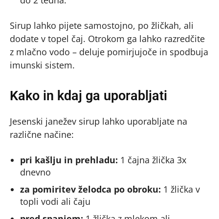
do 2 tedna.
Sirup lahko pijete samostojno, po žličkah, ali
dodate v topel čaj. Otrokom ga lahko razredčite
z mlačno vodo – deluje pomirjujoče in spodbuja
imunski sistem.
Kako in kdaj ga uporabljati
Jesenski janežev sirup lahko uporabljate na
različne načine:
pri kašlju in prehladu:
1 čajna žlička 3x
dnevno
za pomiritev želodca po obroku:
1 žlička v
topli vodi ali čaju
pred spanjem:
1 žlička z mlekom ali