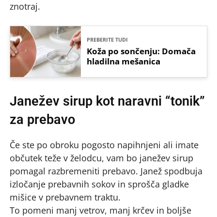
znotraj.
PREBERITE TUDI
Koža po sončenju: Domača
hladilna mešanica
Janežev sirup kot naravni “tonik”
za prebavo
Če ste po obroku pogosto napihnjeni ali imate
občutek teže v želodcu, vam bo janežev sirup
pomagal razbremeniti prebavo. Janež spodbuja
izločanje prebavnih sokov in sprošča gladke
mišice v prebavnem traktu.
To pomeni manj vetrov, manj krčev in boljše