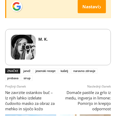
›
Nastavi
M. K.
ZNAČKE
janež
jesenski recept
kašelj
naravno zdravje
prebava
sirup
Prejšnji članek
Naslednji članek
Ne zavrzite ostankov buč –
Domače pastile za grlo iz
Iz njih lahko izdelate
medu, ingverja in limone:
čudovito masko za obraz za
Pomirijo in krepijo
mehko in sijočo kožo
odpornost