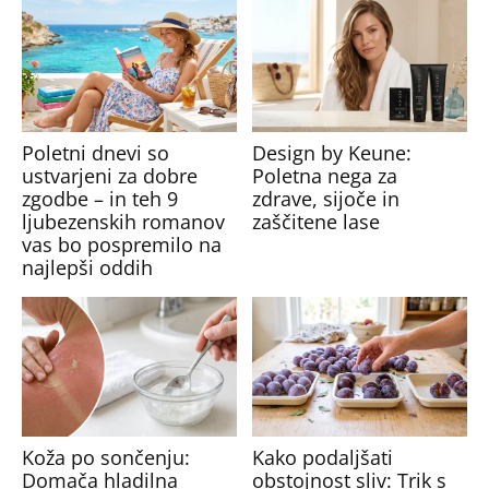
Poletni dnevi so
Design by Keune:
ustvarjeni za dobre
Poletna nega za
zgodbe – in teh 9
zdrave, sijoče in
ljubezenskih romanov
zaščitene lase
vas bo pospremilo na
najlepši oddih
Koža po sončenju:
Kako podaljšati
Domača hladilna
obstojnost sliv: Trik s