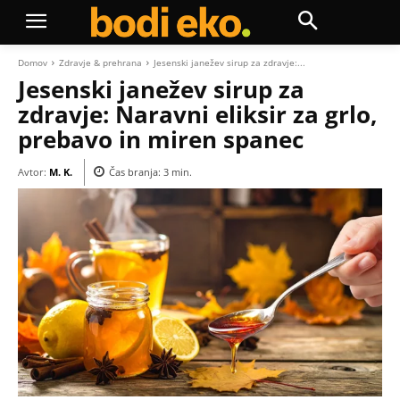
Domov
Zdravje & prehrana
Jesenski janežev sirup za zdravje:...
Jesenski janežev sirup za
zdravje: Naravni eliksir za grlo,
prebavo in miren spanec
Avtor:
M. K.
Čas branja:
3
min.