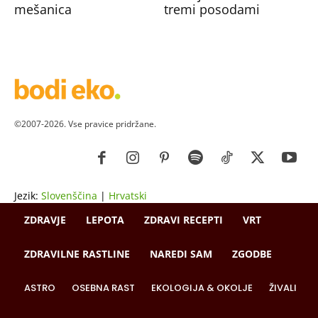
mešanica
tremi posodami
©2007-2026. Vse pravice pridržane.
Jezik:
Slovenščina
|
Hrvatski
ZDRAVJE
LEPOTA
ZDRAVI RECEPTI
VRT
ZDRAVILNE RASTLINE
NAREDI SAM
ZGODBE
ASTRO
OSEBNA RAST
EKOLOGIJA & OKOLJE
ŽIVALI