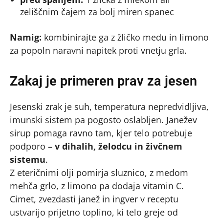
zeliščnim čajem za bolj miren spanec
Namig:
kombinirajte ga z žličko medu in limono
za popoln naravni napitek proti vnetju grla.
Zakaj je primeren prav za jesen
Jesenski zrak je suh, temperatura nepredvidljiva,
imunski sistem pa pogosto oslabljen. Janežev
sirup pomaga ravno tam, kjer telo potrebuje
podporo –
v dihalih, želodcu in živčnem
sistemu
.
Z eteričnimi olji pomirja sluznico, z medom
mehča grlo, z limono pa dodaja vitamin C.
Cimet, zvezdasti janež in ingver v receptu
ustvarijo prijetno toplino, ki telo greje od