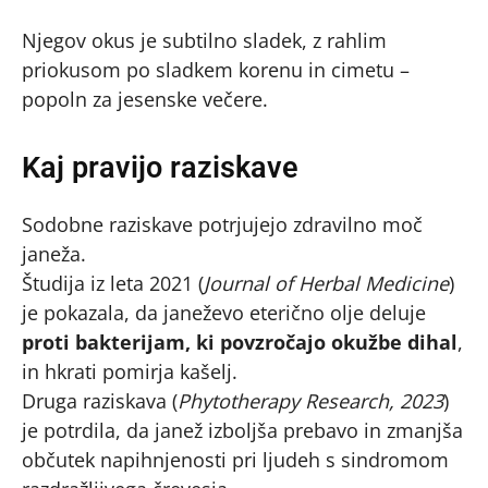
Njegov okus je subtilno sladek, z rahlim
priokusom po sladkem korenu in cimetu –
popoln za jesenske večere.
Kaj pravijo raziskave
Sodobne raziskave potrjujejo zdravilno moč
janeža.
Študija iz leta 2021 (
Journal of Herbal Medicine
)
je pokazala, da janeževo eterično olje deluje
proti bakterijam, ki povzročajo okužbe dihal
,
in hkrati pomirja kašelj.
Druga raziskava (
Phytotherapy Research, 2023
)
je potrdila, da janež izboljša prebavo in zmanjša
občutek napihnjenosti pri ljudeh s sindromom