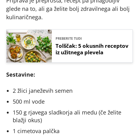
Priprava je preprosta, recept pa prilagodljiv
glede na to, ali ga želite bolj zdravilnega ali bolj
kulinaričnega.
PREBERITE TUDI
Tolščak: 5 okusnih receptov
iz užitnega plevela
Sestavine:
2 žlici janeževih semen
500 ml vode
150 g rjavega sladkorja ali medu (če želite
blažji okus)
1 cimetova palčka