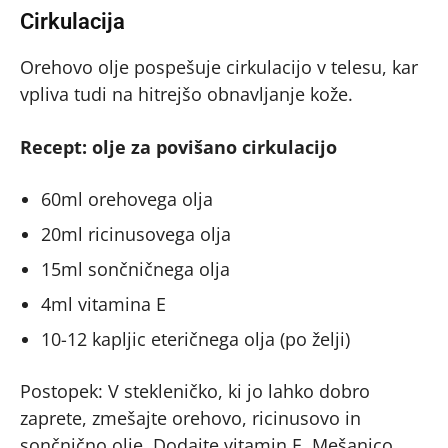
Cirkulacija
Orehovo olje pospešuje cirkulacijo v telesu, kar
vpliva tudi na hitrejšo obnavljanje kože.
Recept: olje za povišano cirkulacijo
60ml orehovega olja
20ml ricinusovega olja
15ml sončničnega olja
4ml vitamina E
10-12 kapljic eteričnega olja (po želji)
Postopek: V stekleničko, ki jo lahko dobro
zaprete, zmešajte orehovo, ricinusovo in
sončnično olje. Dodajte vitamin E. Mešanico