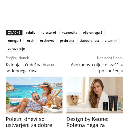
ZNAČKE
celulit
holesterol
kozmetika
olje omega 3
omega-3
oreh
orehovec
prehrana
slabovidnost
vitamini
zdravo olje
Prejšnji članek
Naslednji članek
Kvinoja – čudežna hrana
Avokadovo olje kot zaščita
sodobnega časa
po sončenju
Poletni dnevi so
Design by Keune:
ustvarjeni za dobre
Poletna nega za