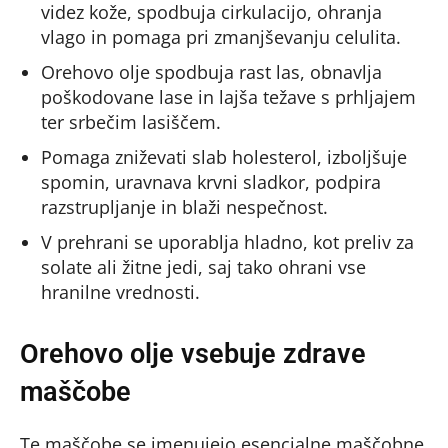
videz kože, spodbuja cirkulacijo, ohranja
vlago in pomaga pri zmanjševanju celulita.
Orehovo olje spodbuja rast las, obnavlja
poškodovane lase in lajša težave s prhljajem
ter srbečim lasiščem.
Pomaga zniževati slab holesterol, izboljšuje
spomin, uravnava krvni sladkor, podpira
razstrupljanje in blaži nespečnost.
V prehrani se uporablja hladno, kot preliv za
solate ali žitne jedi, saj tako ohrani vse
hranilne vrednosti.
Orehovo olje vsebuje zdrave
maščobe
Te maščobe se imenujejo esencialne maščobne