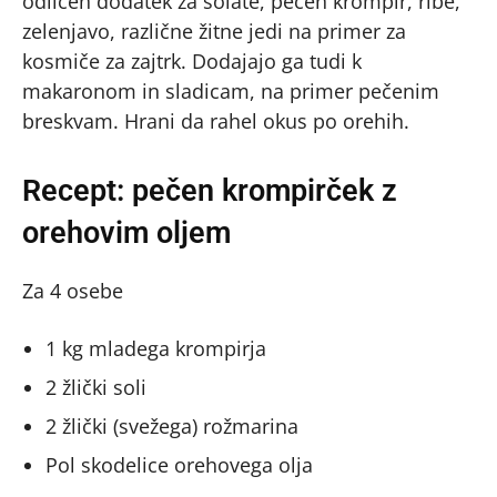
odličen dodatek za solate, pečen krompir, ribe,
zelenjavo, različne žitne jedi na primer za
kosmiče za zajtrk. Dodajajo ga tudi k
makaronom in sladicam, na primer pečenim
breskvam. Hrani da rahel okus po orehih.
Recept: pečen krompirček z
orehovim oljem
Za 4 osebe
1 kg mladega krompirja
2 žlički soli
2 žlički (svežega) rožmarina
Pol skodelice orehovega olja