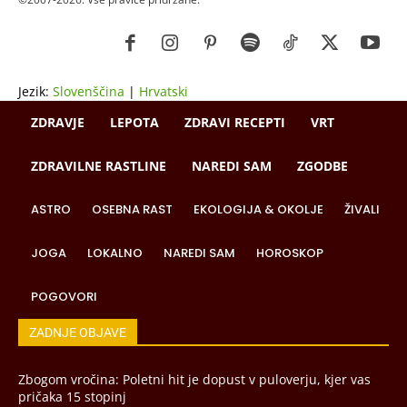
Jezik:
Slovenščina
|
Hrvatski
ZDRAVJE
LEPOTA
ZDRAVI RECEPTI
VRT
ZDRAVILNE RASTLINE
NAREDI SAM
ZGODBE
ASTRO
OSEBNA RAST
EKOLOGIJA & OKOLJE
ŽIVALI
JOGA
LOKALNO
NAREDI SAM
HOROSKOP
POGOVORI
ZADNJE OBJAVE
Zbogom vročina: Poletni hit je dopust v puloverju, kjer vas
pričaka 15 stopinj