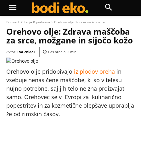
Domov
Zdravje & prehrana
Orehovo olje: Zdrava maščoba za...
Orehovo olje: Zdrava maščoba
za srce, možgane in sijočo kožo
Avtor:
Eva Žnidar
Čas branja:
5
min.
Orehovo olje pridobivajo
iz plodov oreha
in
vsebuje nenasičene maščobe, ki so v telesu
nujno potrebne, saj jih telo ne zna proizvajati
samo. Orehovec se v Evropi za kulinarično
popestritev in za kozmetične olepšave uporablja
že od rimskih časov.