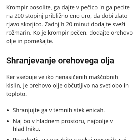
Krompir posolite, ga dajte v pečico in ga pecite
na 200 stopinj približno eno uro, da dobi zlato
rjavo skorjico. Zadnjih 20 minut dodajte sveži
rožmarin. Ko je krompir pečen, dodajte orehovo
olje in pomešajte.
Shranjevanje orehovega olja
Ker vsebuje veliko nenasičenih maščobnih
kislin, je orehovo olje občutljivo na svetlobo in
toploto.
Shranjujte ga v temnih steklenicah.
Naj bo v hladnem prostoru, najbolje v
hladilniku.
Po odprtju ga porabite v nekaj mesecih, saj