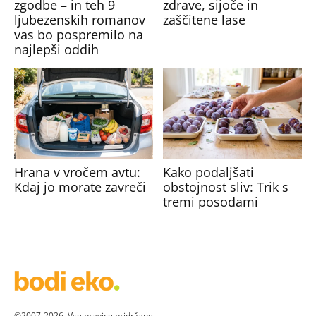
zgodbe – in teh 9
zdrave, sijoče in
ljubezenskih romanov
zaščitene lase
vas bo pospremilo na
najlepši oddih
Hrana v vročem avtu:
Kako podaljšati
Kdaj jo morate zavreči
obstojnost sliv: Trik s
tremi posodami
©2007-2026. Vse pravice pridržane.