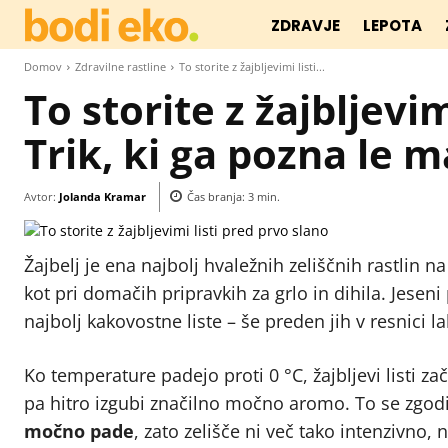
ZDRAVJE
LEPOTA
Domov
Zdravilne rastline
To storite z žajbljevimi listi...
To storite z žajbljevim
Trik, ki ga pozna le 
Avtor:
Jolanda Kramar
Čas branja:
3
min.
Žajbelj je ena najbolj hvaležnih zeliščnih rastlin n
kot pri domačih pripravkih za grlo in dihila. Jesen
najbolj kakovostne liste – še preden jih v resnici l
Ko temperature padejo proti 0 °C, žajbljevi listi za
pa hitro izgubi značilno močno aromo. To se zgodi 
močno pade
, zato zelišče ni več tako intenzivno, n