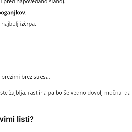
ni pred napovedano slano).
poganjkov
.
 najbolj izčrpa.
prezimi brez stresa.
ste žajblja, rastlina pa bo še vedno dovolj močna, da
imi listi?