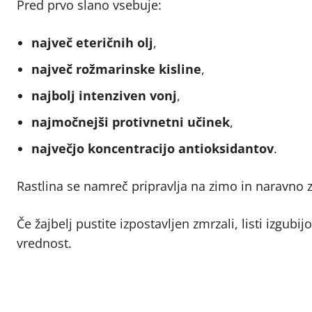
Pred prvo slano vsebuje:
največ eteričnih olj
,
največ rožmarinske kisline
,
najbolj intenziven vonj
,
najmočnejši protivnetni učinek
,
največjo koncentracijo antioksidantov
.
Rastlina se namreč pripravlja na zimo in naravno z
Če žajbelj pustite izpostavljen zmrzali, listi izgubi
vrednost.