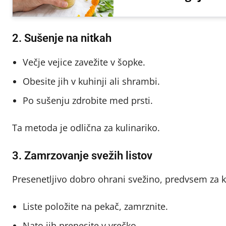
2. Sušenje na nitkah
Večje vejice zavežite v šopke.
Obesite jih v kuhinji ali shrambi.
Po sušenju zdrobite med prsti.
Ta metoda je odlična za kulinariko.
3. Zamrzovanje svežih listov
Presenetljivo dobro ohrani svežino, predvsem za 
Liste položite na pekač, zamrznite.
Nato jih prenesite v vrečko.