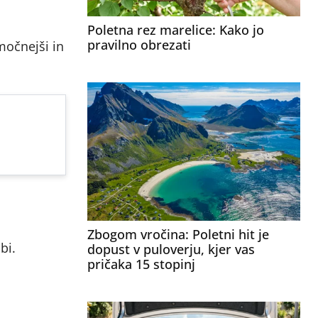
Poletna rez marelice: Kako jo
pravilno obrezati
jmočnejši in
Zbogom vročina: Poletni hit je
bi.
dopust v puloverju, kjer vas
pričaka 15 stopinj