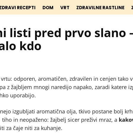
ZDRAVI RECEPTI
DOM
VRT
ZDRAVILNE RASTLINE
i listi pred prvo slano 
malo kdo
a vrtu: odporen, aromatičen, zdravilen in cenjen tako v
i pa z žajbljem mnogi naredijo napako, zaradi katere i
ahko uporabijo.
čnejo izgubljati aromatična olja, tkivo postane bolj krh
tiho in neopaženo: žajbelj sicer preživi mraz, a
kakov
iti za čaje niti za kuhanje.