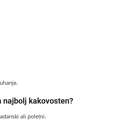
kuhanje.
m najbolj kakovosten?
danski ali poletni.