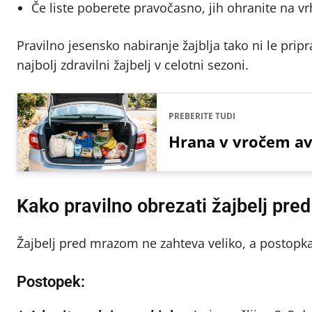
Če liste poberete pravočasno, jih ohranite na vr
Pravilno jesensko nabiranje žajblja tako ni le pripr
najbolj zdravilni žajbelj v celotni sezoni.
PREBERITE TUDI
Hrana v vročem avt
Kako pravilno obrezati žajbelj pr
Žajbelj pred mrazom ne zahteva veliko, a postopka 
Postopek: