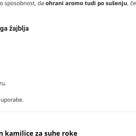
emno sposobnost, da
ohrani aromo tudi po sušenju
, če
ga žajblja
ru.
e uporabe.
in kamilice za suhe roke