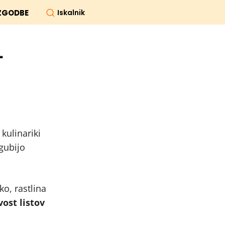
Iskalnik
ZGODBE
–
 kulinariki
zgubijo
ko, rastlina
ost listov