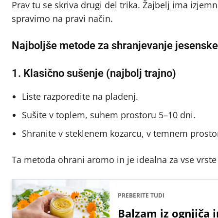
Prav tu se skriva drugi del trika. Žajbelj ima izj
spravimo na pravi način.
Najboljše metode za shranjevanje jesenske
1. Klasično sušenje (najbolj trajno)
Liste razporedite na pladenj.
Sušite v toplem, suhem prostoru 5–10 dni.
Shranite v steklenem kozarcu, v temnem prosto
Ta metoda ohrani aromo in je idealna za vse vrst
PREBERITE TUDI
Balzam iz ognjiča 