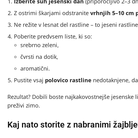
Izberite suh jesenski dan
(priporočljivo 2–3 d
Z ostrimi škarjami odstranite
vrhnjih 5–10 cm 
Ne režite v lesnat del rastline – to jeseni rastline
Poberite predvsem liste, ki so:
srebrno zeleni,
čvrsti na dotik,
aromatični.
Pustite vsaj
polovico rastline
nedotaknjene, da 
Rezultat? Dobili boste najkakovostnejše jesenske li
preživi zimo.
Kaj nato storite z nabranimi žajbljev