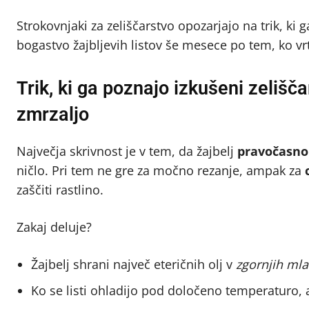
Strokovnjaki za zeliščarstvo opozarjajo na trik, k
bogastvo žajbljevih listov še mesece po tem, ko vrt
Trik, ki ga poznajo izkušeni zelišč
zmrzaljo
Največja skrivnost je v tem, da žajbelj
pravočasno
ničlo. Pri tem ne gre za močno rezanje, ampak za
zaščiti rastlino.
Zakaj deluje?
Žajbelj shrani največ eteričnih olj v
zgornjih mlad
Ko se listi ohladijo pod določeno temperaturo, 