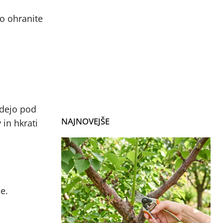
ko ohranite
adejo pod
NAJNOVEJŠE
 in hkrati
e.