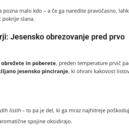
i ga pozna malo kdo – a če ga naredite pravočasno, lah
 pokrije slana.
arji: Jesensko obrezovanje pred prvo
 obrežete in poberete
, preden temperature prvič p
ciljano jesensko pinciranje
, ki ohrani kakovost listov
ih listih
– to pa je del, ki ga mraz najhitreje poškoduj
aromatične spojine oksidirajo.