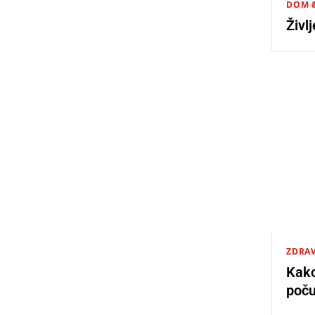
DOM &
Živl
ZDRAV
Kako
poču