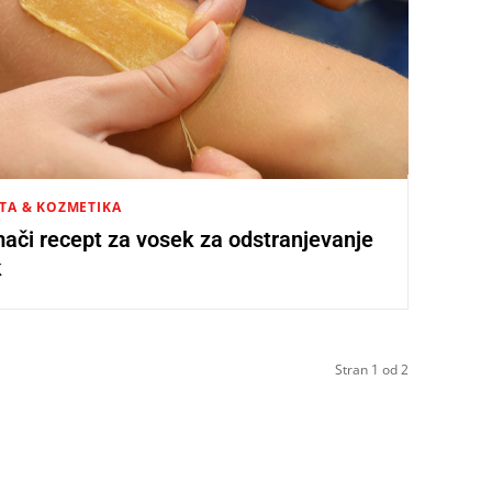
TA & KOZMETIKA
ači recept za vosek za odstranjevanje
k
Stran 1 od 2