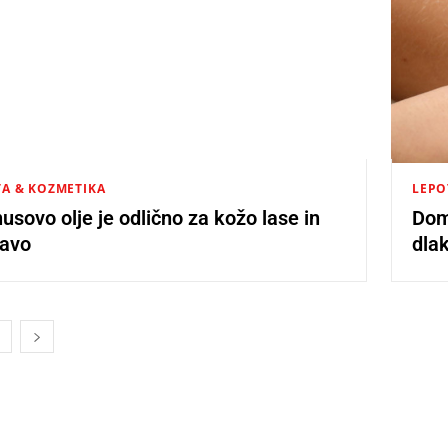
A & KOZMETIKA
LEPO
nusovo olje je odlično za kožo lase in
Dom
bavo
dla