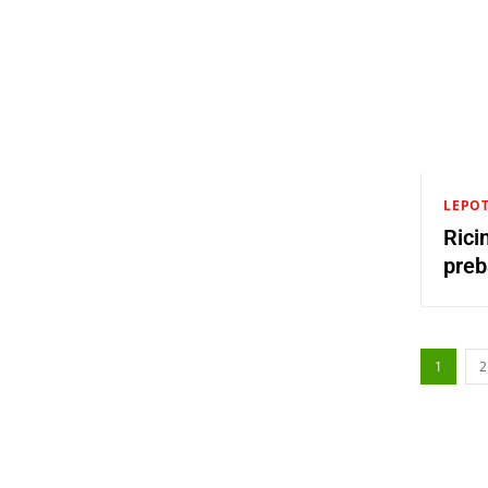
LEPOT
Rici
pre
1
2