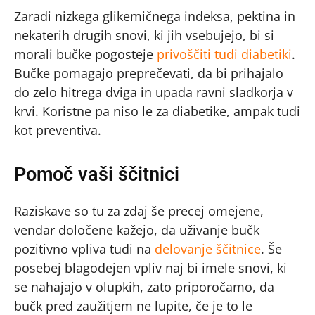
Zaradi nizkega glikemičnega indeksa, pektina in
nekaterih drugih snovi, ki jih vsebujejo, bi si
morali bučke pogosteje
privoščiti tudi diabetiki
.
Bučke pomagajo preprečevati, da bi prihajalo
do zelo hitrega dviga in upada ravni sladkorja v
krvi. Koristne pa niso le za diabetike, ampak tudi
kot preventiva.
Pomoč vaši ščitnici
Raziskave so tu za zdaj še precej omejene,
vendar določene kažejo, da uživanje bučk
pozitivno vpliva tudi na
delovanje ščitnice
. Še
posebej blagodejen vpliv naj bi imele snovi, ki
se nahajajo v olupkih, zato priporočamo, da
bučk pred zaužitjem ne lupite, če je to le