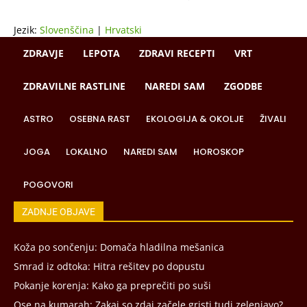
Jezik:
Slovenščina
|
Hrvatski
ZDRAVJE
LEPOTA
ZDRAVI RECEPTI
VRT
ZDRAVILNE RASTLINE
NAREDI SAM
ZGODBE
ASTRO
OSEBNA RAST
EKOLOGIJA & OKOLJE
ŽIVALI
JOGA
LOKALNO
NAREDI SAM
HOROSKOP
POGOVORI
ZADNJE OBJAVE
Koža po sončenju: Domača hladilna mešanica
Smrad iz odtoka: Hitra rešitev po dopustu
Pokanje korenja: Kako ga preprečiti po suši
Ose na kumarah: Zakaj so zdaj začele gristi tudi zelenjavo?