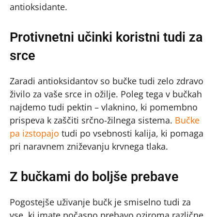
antioksidante.
Protivnetni učinki koristni tudi za
srce
Zaradi antioksidantov so bučke tudi zelo zdravo
živilo za vaše srce in ožilje. Poleg tega v bučkah
najdemo tudi pektin – vlaknino, ki pomembno
prispeva k zaščiti srčno-žilnega sistema.
Bučke
pa izstopajo
tudi po vsebnosti kalija, ki pomaga
pri naravnem zniževanju krvnega tlaka.
Z bučkami do boljše prebave
Pogostejše uživanje bučk je smiselno tudi za
vse, ki imate počasno prebavo oziroma različne