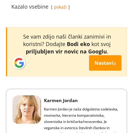
Kazalo vsebine
pokaži
Se vam zdijo naši članki zanimivi in
koristni? Dodajte
Bodi eko
kot svoj
priljubljen vir novic na Googlu
.
›
Nastavi
Karmen Jordan
Karmen Jordan je naša dolgoletna sodelavka,
novinarka, literarna komparativistka,
slovenistka in kritičarka/recezentka. Je
veganska in avtorica številnih člankov in