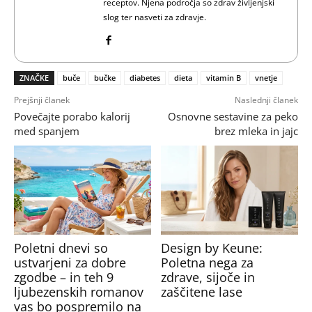
receptov. Njena področja so zdrav življenjski
slog ter nasveti za zdravje.
ZNAČKE
buče
bučke
diabetes
dieta
vitamin B
vnetje
Prejšnji članek
Naslednji članek
Povečajte porabo kalorij
Osnovne sestavine za peko
med spanjem
brez mleka in jajc
Poletni dnevi so
Design by Keune:
ustvarjeni za dobre
Poletna nega za
zgodbe – in teh 9
zdrave, sijoče in
ljubezenskih romanov
zaščitene lase
vas bo pospremilo na