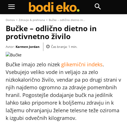
Domov
Zdravje & prehrana
Bučke – odlično dietno in...
Bučke – odlično dietno in
protivnetno živilo
Avtor:
Karmen Jordan
Čas branja:
1
min.
Bučke imajo zelo nizek
glikemični indeks
.
Vsebujejo veliko vode in veljajo za zelo
nizkokalorično živilo, vendar pa po drugi strani v
njih najdemo ogromno za zdravje pomembnih
hranil. Pogostejše dodajanje bučk na jedilnik
lahko tako pripomore k boljšemu zdravju in k
lažjemu ohranjanju želene telesne teže oziroma
k izgubi odvečnih kilogramov.