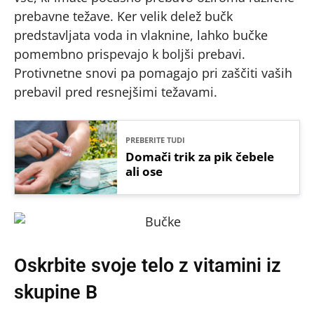
prebavne težave. Ker velik delež bučk
predstavljata voda in vlaknine, lahko bučke
pomembno prispevajo k boljši prebavi.
Protivnetne snovi pa pomagajo pri zaščiti vaših
prebavil pred resnejšimi težavami.
PREBERITE TUDI
Domači trik za pik čebele
ali ose
Oskrbite svoje telo z vitamini iz
skupine B