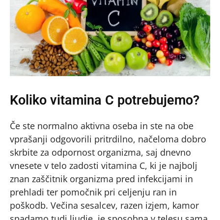
Koliko vitamina C potrebujemo?
Če ste normalno aktivna oseba in ste na obe
vprašanji odgovorili pritrdilno, načeloma dobro
skrbite za odpornost organizma, saj dnevno
vnesete v telo zadosti vitamina C, ki je najbolj
znan zaščitnik organizma pred infekcijami in
prehladi ter pomočnik pri celjenju ran in
poškodb. Večina sesalcev, razen izjem, kamor
spadamo tudi ljudje, je sposobna v telesu sama