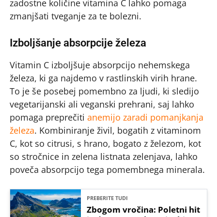
zadostne količine vitamina C lahko pomaga
zmanjšati tveganje za te bolezni.
Izboljšanje absorpcije železa
Vitamin C izboljšuje absorpcijo nehemskega
železa, ki ga najdemo v rastlinskih virih hrane.
To je še posebej pomembno za ljudi, ki sledijo
vegetarijanski ali veganski prehrani, saj lahko
pomaga preprečiti
anemijo zaradi pomanjkanja
železa
. Kombiniranje živil, bogatih z vitaminom
C, kot so citrusi, s hrano, bogato z železom, kot
so stročnice in zelena listnata zelenjava, lahko
poveča absorpcijo tega pomembnega minerala.
PREBERITE TUDI
Zbogom vročina: Poletni hit