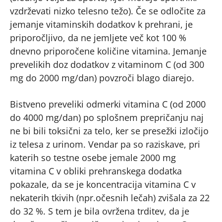
vzdrževati nizko telesno težo). Če se odločite za
jemanje vitaminskih dodatkov k prehrani, je
priporočljivo, da ne jemljete več kot 100 %
dnevno priporočene količine vitamina. Jemanje
prevelikih doz dodatkov z vitaminom C (od 300
mg do 2000 mg/dan) povzroči blago diarejo.
Bistveno preveliki odmerki vitamina C (od 2000
do 4000 mg/dan) po splošnem prepričanju naj
ne bi bili toksični za telo, ker se presežki izločijo
iz telesa z urinom. Vendar pa so raziskave, pri
katerih so testne osebe jemale 2000 mg
vitamina C v obliki prehranskega dodatka
pokazale, da se je koncentracija vitamina C v
nekaterih tkivih (npr.očesnih lečah) zvišala za 22
do 32 %. S tem je bila ovržena trditev, da je