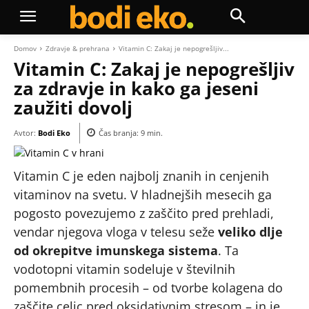
Domov
Zdravje & prehrana
Vitamin C: Zakaj je nepogrešljiv...
Vitamin C: Zakaj je nepogrešljiv
za zdravje in kako ga jeseni
zaužiti dovolj
Avtor:
Bodi Eko
Čas branja:
9
min.
Vitamin C je eden najbolj znanih in cenjenih
vitaminov na svetu. V hladnejših mesecih ga
pogosto povezujemo z zaščito pred prehladi,
vendar njegova vloga v telesu seže
veliko dlje
od okrepitve imunskega sistema
. Ta
vodotopni vitamin sodeluje v številnih
pomembnih procesih – od tvorbe kolagena do
zaščite celic pred oksidativnim stresom – in je