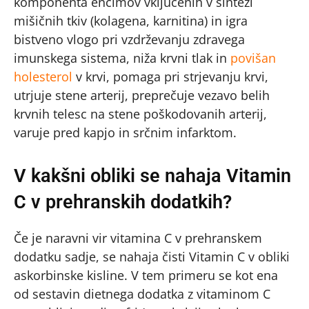
komponenta encimov vključenih v sintezi
mišičnih tkiv (kolagena, karnitina) in igra
bistveno vlogo pri vzdrževanju zdravega
imunskega sistema, niža krvni tlak in
povišan
holesterol
v krvi, pomaga pri strjevanju krvi,
utrjuje stene arterij, preprečuje vezavo belih
krvnih telesc na stene poškodovanih arterij,
varuje pred kapjo in srčnim infarktom.
V kakšni obliki se nahaja Vitamin
C v prehranskih dodatkih?
Če je naravni vir vitamina C v prehranskem
dodatku sadje, se nahaja čisti Vitamin C v obliki
askorbinske kisline. V tem primeru se kot ena
od sestavin dietnega dodatka z vitaminom C