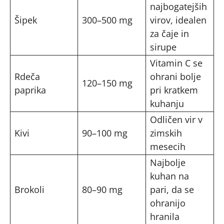
najbogatejših
Šipek
300–500 mg
virov, idealen
za čaje in
sirupe
Vitamin C se
Rdeča
ohrani bolje
120–150 mg
paprika
pri kratkem
kuhanju
Odličen vir v
Kivi
90–100 mg
zimskih
mesecih
Najbolje
kuhan na
Brokoli
80–90 mg
pari, da se
ohranijo
hranila