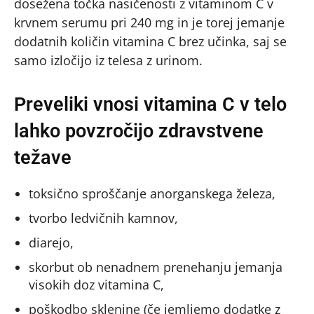
dosežena točka nasičenosti z vitaminom C v
krvnem serumu pri 240 mg in je torej jemanje
dodatnih količin vitamina C brez učinka, saj se
samo izločijo iz telesa z urinom.
Preveliki vnosi vitamina C v telo
lahko povzročijo zdravstvene
težave
toksično sproščanje anorganskega železa,
tvorbo ledvičnih kamnov,
diarejo,
skorbut ob nenadnem prenehanju jemanja
visokih doz vitamina C,
poškodbo sklenine (če jemljemo dodatke z