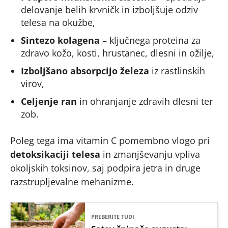
delovanje belih krvničk in izboljšuje odziv
telesa na okužbe,
Sintezo kolagena
– ključnega proteina za
zdravo kožo, kosti, hrustanec, dlesni in ožilje,
Izboljšano absorpcijo železa
iz rastlinskih
virov,
Celjenje ran
in ohranjanje zdravih dlesni ter
zob.
Poleg tega ima vitamin C pomembno vlogo pri
detoksikaciji telesa
in zmanjševanju vpliva
okoljskih toksinov, saj podpira jetra in druge
razstrupljevalne mehanizme.
PREBERITE TUDI