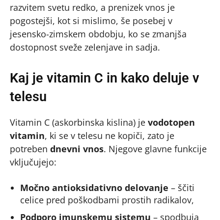
razvitem svetu redko, a prenizek vnos je
pogostejši, kot si mislimo, še posebej v
jesensko-zimskem obdobju, ko se zmanjša
dostopnost sveže zelenjave in sadja.
Kaj je vitamin C in kako deluje v
telesu
Vitamin C (askorbinska kislina) je
vodotopen
vitamin
, ki se v telesu ne kopiči, zato je
potreben
dnevni vnos
. Njegove glavne funkcije
vključujejo:
Močno antioksidativno delovanje
– ščiti
celice pred poškodbami prostih radikalov,
Podporo imunskemu sistemu
– spodbuja