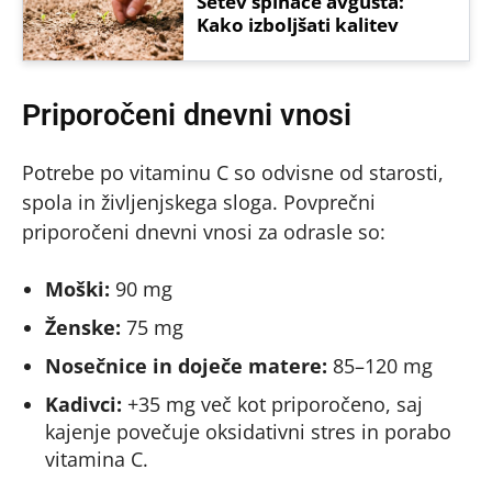
Setev špinače avgusta:
Kako izboljšati kalitev
Priporočeni dnevni vnosi
Potrebe po vitaminu C so odvisne od starosti,
spola in življenjskega sloga. Povprečni
priporočeni dnevni vnosi za odrasle so:
Moški:
90 mg
Ženske:
75 mg
Nosečnice in doječe matere:
85–120 mg
Kadivci:
+35 mg več kot priporočeno, saj
kajenje povečuje oksidativni stres in porabo
vitamina C.