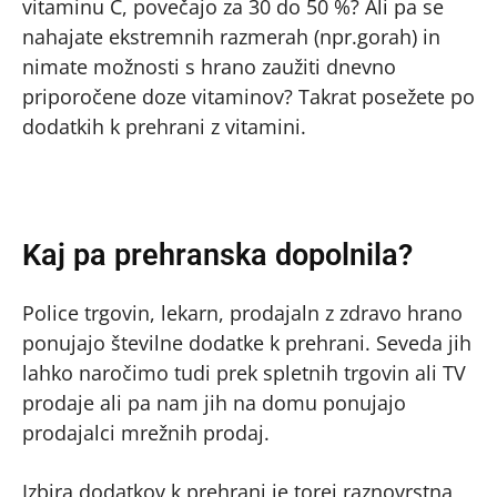
vitaminu C, povečajo za 30 do 50 %? Ali pa se
nahajate ekstremnih razmerah (npr.gorah) in
nimate možnosti s hrano zaužiti dnevno
priporočene doze vitaminov? Takrat posežete po
dodatkih k prehrani z vitamini.
Kaj pa prehranska dopolnila?
Police trgovin, lekarn, prodajaln z zdravo hrano
ponujajo številne dodatke k prehrani. Seveda jih
lahko naročimo tudi prek spletnih trgovin ali TV
prodaje ali pa nam jih na domu ponujajo
prodajalci mrežnih prodaj.
Izbira dodatkov k prehrani je torej raznovrstna,