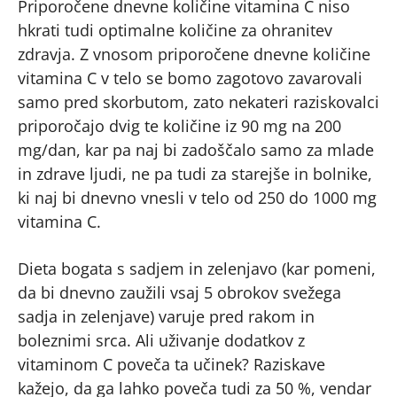
Priporočene dnevne količine vitamina C niso
hkrati tudi optimalne količine za ohranitev
zdravja. Z vnosom priporočene dnevne količine
vitamina C v telo se bomo zagotovo zavarovali
samo pred skorbutom, zato nekateri raziskovalci
priporočajo dvig te količine iz 90 mg na 200
mg/dan, kar pa naj bi zadoščalo samo za mlade
in zdrave ljudi, ne pa tudi za starejše in bolnike,
ki naj bi dnevno vnesli v telo od 250 do 1000 mg
vitamina C.
Dieta bogata s sadjem in zelenjavo (kar pomeni,
da bi dnevno zaužili vsaj 5 obrokov svežega
sadja in zelenjave) varuje pred rakom in
boleznimi srca. Ali uživanje dodatkov z
vitaminom C poveča ta učinek? Raziskave
kažejo, da ga lahko poveča tudi za 50 %, vendar