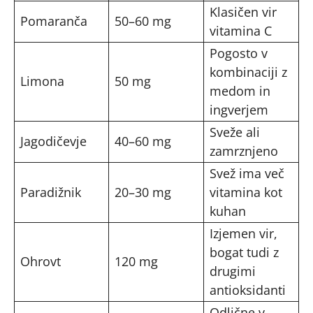
Klasičen vir
Pomaranča
50–60 mg
vitamina C
Pogosto v
kombinaciji z
Limona
50 mg
medom in
ingverjem
Sveže ali
Jagodičevje
40–60 mg
zamrznjeno
Svež ima več
Paradižnik
20–30 mg
vitamina kot
kuhan
Izjemen vir,
bogat tudi z
Ohrovt
120 mg
drugimi
antioksidanti
Odlične v