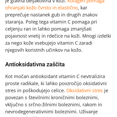
je glavna beljakovina v koži.
Kolagen pomaga
ohranjati kožo čvrsto in elastično
, kar
preprečuje nastanek gub in drugih znakov
staranja. Poleg tega vitamin C pomaga pri
celjenju ran in lahko pomaga zmanjšati
pojavnost vnetij in rdečice na koži. Mnogi izdelki
za nego kože vsebujejo vitamin C zaradi
njegovih koristnih učinkov na kožo.
Antioksidativna zaščita
Kot močan antioksidant vitamin C nevtralizira
proste radikale, ki lahko povzročijo oksidativni
stres in poškodujejo celice.
Oksidativni stres
je
povezan s številnimi kroničnimi boleznimi,
vključno s srčno-žilnimi boleznimi, rakom in
nevrodegenerativnimi boleznimi. Uživanje