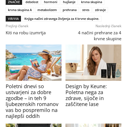
ZNAČKE
debelost
hormoni
hujšanje
krvna skupina
krvna skupina A
metabolizem
prehrana
stres
zdravje
VIR/VIA
Knjiga načini zdravega življenja za 4 krvne skupine.
Prejšnji članek
Naslednji članek
Kiti na robu izumrtja
4 načini prehrane za 4
krvne skupine
Poletni dnevi so
Design by Keune:
ustvarjeni za dobre
Poletna nega za
zgodbe – in teh 9
zdrave, sijoče in
ljubezenskih romanov
zaščitene lase
vas bo pospremilo na
najlepši oddih