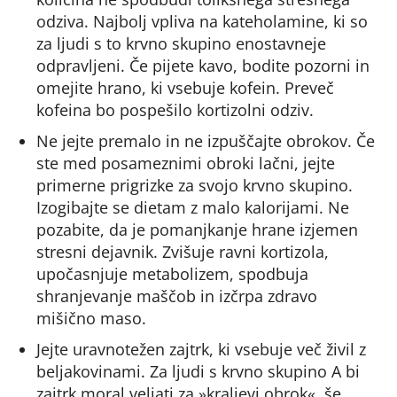
odziva. Najbolj vpliva na kateholamine, ki so
za ljudi s to krvno skupino enostavneje
odpravljeni. Če pijete kavo, bodite pozorni in
omejite hrano, ki vsebuje kofein. Preveč
kofeina bo pospešilo kortizolni odziv.
Ne jejte premalo in ne izpuščajte obrokov. Če
ste med posameznimi obroki lačni, jejte
primerne prigrizke za svojo krvno skupino.
Izogibajte se dietam z malo kalorijami. Ne
pozabite, da je pomanjkanje hrane izjemen
stresni dejavnik. Zvišuje ravni kortizola,
upočasnjuje metabolizem, spodbuja
shranjevanje maščob in izčrpa zdravo
mišično maso.
Jejte uravnotežen zajtrk, ki vsebuje več živil z
beljakovinami. Za ljudi s krvno skupino A bi
zajtrk moral veljati za »kraljevi obrok«, še