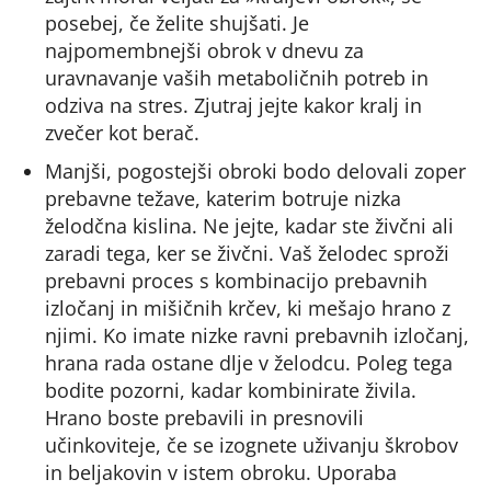
posebej, če želite shujšati. Je
najpomembnejši obrok v dnevu za
uravnavanje vaših metaboličnih potreb in
odziva na stres. Zjutraj jejte kakor kralj in
zvečer kot berač.
Manjši, pogostejši obroki bodo delovali zoper
prebavne težave, katerim botruje nizka
želodčna kislina. Ne jejte, kadar ste živčni ali
zaradi tega, ker se živčni. Vaš želodec sproži
prebavni proces s kombinacijo prebavnih
izločanj in mišičnih krčev, ki mešajo hrano z
njimi. Ko imate nizke ravni prebavnih izločanj,
hrana rada ostane dlje v želodcu. Poleg tega
bodite pozorni, kadar kombinirate živila.
Hrano boste prebavili in presnovili
učinkoviteje, če se izognete uživanju škrobov
in beljakovin v istem obroku. Uporaba