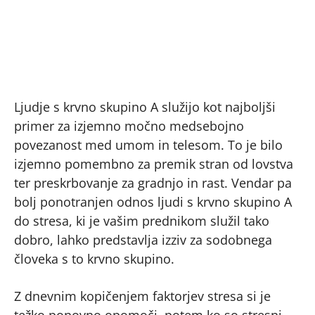
Ljudje s krvno skupino A služijo kot najboljši
primer za izjemno močno medsebojno
povezanost med umom in telesom. To je bilo
izjemno pomembno za premik stran od lovstva
ter preskrbovanje za gradnjo in rast. Vendar pa
bolj ponotranjen odnos ljudi s krvno skupino A
do stresa, ki je vašim prednikom služil tako
dobro, lahko predstavlja izziv za sodobnega
človeka s to krvno skupino.
Z dnevnim kopičenjem faktorjev stresa si je
težko ponovno opomoči, potem ko so stresni