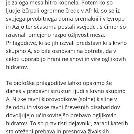
je zaloga mesa hitro kopnela. Potem ko so
ljudje izčrpali ogromne črede v Afriki, so se iz
svojega prvobitnega doma premaknili v Evropo
in Azijo ter sčasoma postali vsejedci, s čimer so
izravnali omejeno razpoložljivost mesa.
Prilagoditve, ki so jih izzvali predstavniki s krvno
skupino A, so bile osnovani na potrebi, da v
celoti uporabijo hranilne snovi in vire ogljikovih
hidratov.
Te biološke prilagoditve lahko opazimo še
danes v prebavni strukturi ljudi s krvno skupino
A. Nizke ravni klorovodikove (solne) kisline v
želodcu in visoke ravni črevesnih disaharidov
dovoljujejo učinkovitejšo prebavo ogljikovih
hidratov. To so prav tisti dejavniki, zaradi katerih
sta oteženi prebava in presnova živalskih