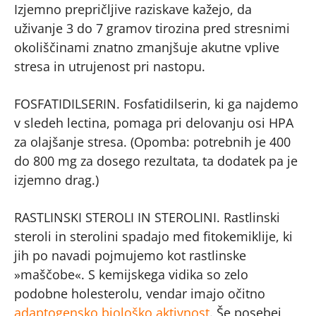
Izjemno prepričljive raziskave kažejo, da
uživanje 3 do 7 gramov tirozina pred stresnimi
okoliščinami znatno zmanjšuje akutne vplive
stresa in utrujenost pri nastopu.
FOSFATIDILSERIN. Fosfatidilserin, ki ga najdemo
v sledeh lectina, pomaga pri delovanju osi HPA
za olajšanje stresa. (Opomba: potrebnih je 400
do 800 mg za dosego rezultata, ta dodatek pa je
izjemno drag.)
RASTLINSKI STEROLI IN STEROLINI. Rastlinski
steroli in sterolini spadajo med fitokemiklije, ki
jih po navadi pojmujemo kot rastlinske
»maščobe«. S kemijskega vidika so zelo
podobne holesterolu, vendar imajo očitno
adaptogensko biološko aktivnost
. Še posebej