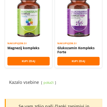
NAKUPUJEM.SI
NAKUPUJEM.SI
Magnezij kompleks
Glukozamin Kompleks
Forte
KUPI ZDAJ
KUPI ZDAJ
Kazalo vsebine
pokaži
Se vam zdijo naši članki zanimivi in