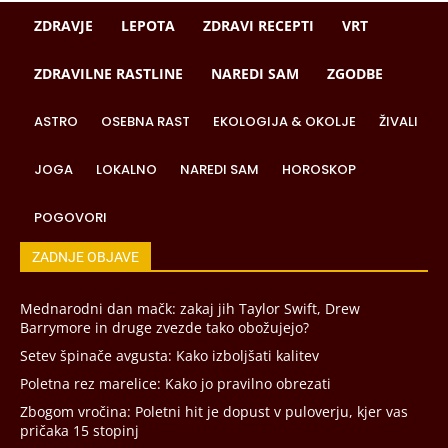
ZDRAVJE
LEPOTA
ZDRAVI RECEPTI
VRT
ZDRAVILNE RASTLINE
NAREDI SAM
ZGODBE
ASTRO
OSEBNA RAST
EKOLOGIJA & OKOLJE
ŽIVALI
JOGA
LOKALNO
NAREDI SAM
HOROSKOP
POGOVORI
ZADNJE OBJAVE
Mednarodni dan mačk: zakaj jih Taylor Swift, Drew
Barrymore in druge zvezde tako obožujejo?
Setev špinače avgusta: Kako izboljšati kalitev
Poletna rez marelice: Kako jo pravilno obrezati
Zbogom vročina: Poletni hit je dopust v puloverju, kjer vas
pričaka 15 stopinj