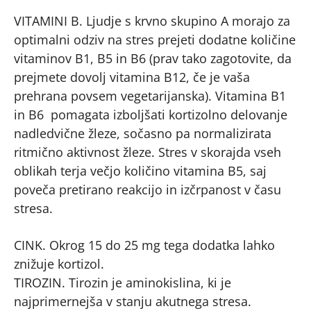
VITAMINI B. Ljudje s krvno skupino A morajo za
optimalni odziv na stres prejeti dodatne količine
vitaminov B1, B5 in B6 (prav tako zagotovite, da
prejmete dovolj vitamina B12, če je vaša
prehrana povsem vegetarijanska). Vitamina B1
in B6 pomagata izboljšati kortizolno delovanje
nadledvične žleze, sočasno pa normalizirata
ritmično aktivnost žleze. Stres v skorajda vseh
oblikah terja večjo količino vitamina B5, saj
poveča pretirano reakcijo in izčrpanost v času
stresa.
CINK. Okrog 15 do 25 mg tega dodatka lahko
znižuje kortizol.
TIROZIN. Tirozin je aminokislina, ki je
najprimernejša v stanju akutnega stresa.