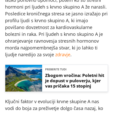
hormoni pri ljudeh s krvno skupino A že narasli.
Posledice kroničnega stresa se jasno izražajo pri
profilu ljudi s krvno skupino A, ki imajo
povišano dovzetnost za kardiovaskularne
bolezni in raka. Pri ljudeh s krvno skupino A je
ohranjevanje ravnovesja stresnih hormonov
morda najpomembnejša stvar, ki jo lahko ti
ljudje naredijo za svoje
zdravje
.
PREBERITE TUDI
Zbogom vročina: Poletni hit
je dopust v puloverju, kjer
vas pričaka 15 stopinj
Ključni faktor v evoluciji krvne skupine A nas
vodi do boja za preživetje dolgo časa nazaj, ko