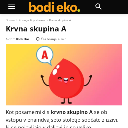
Domov
Zdravje & prehrana
Krvna skupina A
Krvna skupina A
Avtor:
Bodi Eko
Čas branja:
6
min.
Kot posamezniki s
krvno skupino A
se ob
vstopu v enaindvajseto stoletje soočate z izzivi,
ki se pojavljajo v daljavi in so veliko