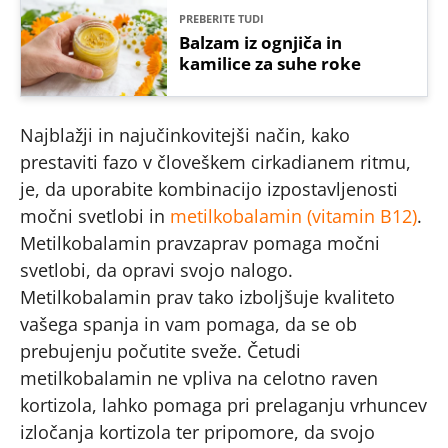
PREBERITE TUDI
Balzam iz ognjiča in
kamilice za suhe roke
Najblažji in najučinkovitejši način, kako
prestaviti fazo v človeškem cirkadianem ritmu,
je, da uporabite kombinacijo izpostavljenosti
močni svetlobi in
metilkobalamin (vitamin B12)
.
Metilkobalamin pravzaprav pomaga močni
svetlobi, da opravi svojo nalogo.
Metilkobalamin prav tako izboljšuje kvaliteto
vašega spanja in vam pomaga, da se ob
prebujenju počutite sveže. Četudi
metilkobalamin ne vpliva na celotno raven
kortizola, lahko pomaga pri prelaganju vrhuncev
izločanja kortizola ter pripomore, da svojo