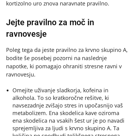
kortizolno uro znova naravnate pravilno.
Jejte pravilno za moč in
ravnovesje
Poleg tega da jeste pravilno za krvno skupino A,
bodite še posebej pozorni na naslednje
napotke, ki pomagajo ohraniti stresne ravni v
ravnovesju.
Omejite uživanje sladkorja, kofeina in
alkohola. To so kratkoročne rešitve, ki
navsezadnje zvišajo stres in upočasnijo vaš
metabolizem. Ena skodelica kave oziroma
ena skodelica na vsakih šest ur je po navadi
sprejemljiva za ljudi s krvno skupino A. Ta
količina ne spodbudi tolikšnega stresnega