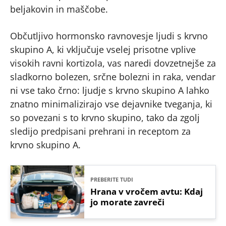
beljakovin in maščobe.
Občutljivo hormonsko ravnovesje ljudi s krvno
skupino A, ki vključuje vselej prisotne vplive
visokih ravni kortizola, vas naredi dovzetnejše za
sladkorno bolezen, srčne bolezni in raka, vendar
ni vse tako črno: ljudje s krvno skupino A lahko
znatno minimalizirajo vse dejavnike tveganja, ki
so povezani s to krvno skupino, tako da zgolj
sledijo predpisani prehrani in receptom za
krvno skupino A.
PREBERITE TUDI
Hrana v vročem avtu: Kdaj
jo morate zavreči