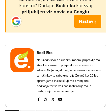
koristni? Dodajte
Bodi eko
kot svoj
priljubljen vir novic na Googlu
.
›
Nastavi
Bodi Eko
Na uredništvu s skupnimi močmi pripravljamo
številne članke in prispevke za zdravje in
zdravo življenje, ekologijo ter nasvetov za dom
ter učinkovito rabo energije Že več kot 20 let
spremljamo in raziskujemo omenjena
področja ter se ves čas izobražujemo in
nadgrajujemo svoje znanje.