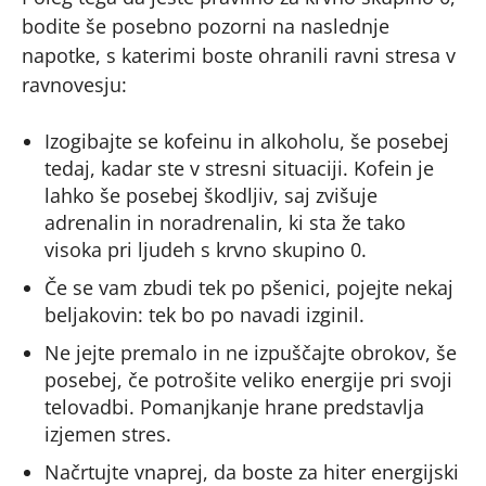
bodite še posebno pozorni na naslednje
napotke, s katerimi boste ohranili ravni stresa v
ravnovesju:
Izogibajte se kofeinu in alkoholu, še posebej
tedaj, kadar ste v stresni situaciji. Kofein je
lahko še posebej škodljiv, saj zvišuje
adrenalin in noradrenalin, ki sta že tako
visoka pri ljudeh s krvno skupino 0.
Če se vam zbudi tek po pšenici, pojejte nekaj
beljakovin: tek bo po navadi izginil.
Ne jejte premalo in ne izpuščajte obrokov, še
posebej, če potrošite veliko energije pri svoji
telovadbi. Pomanjkanje hrane predstavlja
izjemen stres.
Načrtujte vnaprej, da boste za hiter energijski