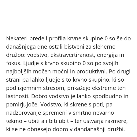
Nekateri predeli profila krvne skupine 0 so še do
današnjega dne ostali bistveni za sleherno
družbo: vodstvo, ekstravertiranost, energija in
fokus. Ljudje s krvno skupino 0 so po svojih
najboljših močeh močni in produktivni. Po drugi
strani pa lahko ljudje s to krvno skupino, ki so
pod izjemnim stresom, prikažejo ekstreme teh
lastnosti. Dobro vodstvo je lahko spodbudno in
pomirjujoče. Vodstvo, ki skrene s poti, pa
nadzorovanje spremeni v smrtno nevarno
tekmo – ubiti ali biti ubit – ter ustvarja razmere,
ki se ne obnesejo dobro v dandanašnji družbi.