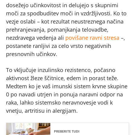
dosežejo učinkovitost in delujejo s skupnimi
moči za spodbuditev moči in vzdržljivosti. Ko to
vezje oslabi – kot rezultat neustreznega načina
prehranjevanja, pomanjkanja telovadbe,
nezdravega vedenja ali
povišane ravni stresa
–,
postanete ranljivi za celo vrsto negativnih
presnovnih učinkov.
To vključuje inzulinsko rezistenco, počasno
aktivnost žleze ščitnice, edem in porast teže.
Medtem ko je vaš imunski sistem krvne skupine
0 po navadi utrjen in ponuja naravni odpor na
raka, lahko sistemsko neravnovesje vodi k
vnetju, artritisu in alergijam.
PREBERITE TUDI