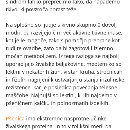
sindrom lahko preprečimo tako, da napademo
tkivo, ki povzroča porast teže.
Na splošno so ljudje s krvno skupino 0 dovolj
modri, da razvijejo čim več aktivne tkivne mase,
kot je le mogoče, tako s pomočjo prehrane kot
tudi telovadbe, zato da bi zagotovili izjemno
močan metabolizem. Iz tega razloga se najbolj
uporabljajo živalske beljakovine, medtem ko so
lektini v nekaterih žitih, vrstah kruha, stročnicah
in fižolih nagnjeni k ustvarjanju stanja inzulinske
rezistence, kar je posledica povečanja telesne
maščobe. Najhujši so lektini, ki jih najdemo v
pšeničnem kalčku in polnozrnatih izdelkih.
Pšenica
ima ekstremne nasprotne učinke
živalskega proteina, in to v tolikšni meri, da