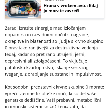
Hrana v vročem avtu: Kdaj
jo morate zavreči
Zaradi izrazite sinergije med izločanjem
dopamina in razvidnimi občutki nagrade,
okrepitve in blaženosti so ljudje s krvno skupino
0 prav tako ranljivejši za destruktivna vedenja
tedaj, kadar so pretirano utrujeni, jezni,
depresivni ali zdolgočaseni. To vključuje
patološko kvartopirstvo, iskanje senzacij,
tveganje, zlorabljanje substanc in impulzivnost.
Kot sodobni predstavnik krvne skupine 0 morate
vpreči izjemne fiziološke moči, ki so del vaše
genetske dediščine. Vaši prebavni, metabolični
in imunski sistemi so »ožičeni« zato, da