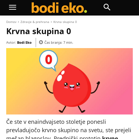
Domov
Zdravje & prehrana
Krvna skupina 0
Krvna skupina 0
Avtor:
Bodi Eko
Čas branja:
7
min.
Če ste v enaindvajseto stoletje ponesli
prevladujočo krvno skupino na svetu, ste prejeli
mešan blagoslov. Predniški prototip
krvne