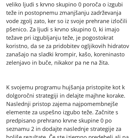
veliko ljudi s krvno skupino 0 poroča o izgubi
teže in postopnemu zmanjšanju zadrževanja
vode zgolj zato, ker so iz svoje prehrane izločili
pšenico. Za ljudi s krvno skupino 0, ki imajo
težave pri izgubljanju teže, je pogostokrat
koristno, da se za pridobitev ogljikovih hidratov
zanašajo na sladki krompir, kašo, koreninasto
zelenjavo in buče, nikakor pa ne na žita.
K svojemu programu hujšanja pristopite kot k
dolgoročni strategiji in delajte majhne korake.
Naslednji pristop zajema najpomembnejše
elemente za uspešno izgubo teže. Začnite s
predpisano prehrano krvne skupine 0 po
seznamu 2 in dodajte naslednje strategije za
boljše rezultate. Če ste izjemno predebeli ali pa