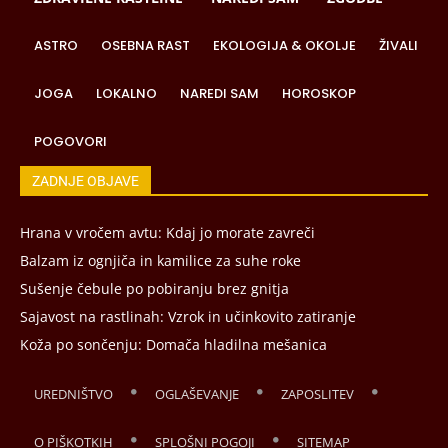
ASTRO
OSEBNA RAST
EKOLOGIJA & OKOLJE
ŽIVALI
JOGA
LOKALNO
NAREDI SAM
HOROSKOP
POGOVORI
ZADNJE OBJAVE
Hrana v vročem avtu: Kdaj jo morate zavreči
Balzam iz ognjiča in kamilice za suhe roke
Sušenje čebule po pobiranju brez gnitja
Sajavost na rastlinah: Vzrok in učinkovito zatiranje
Koža po sončenju: Domača hladilna mešanica
UREDNIŠTVO
OGLAŠEVANJE
ZAPOSLITEV
O PIŠKOTKIH
SPLOŠNI POGOJI
SITEMAP