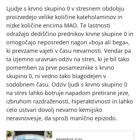
Ljudje s krvno skupino 0 v stresnem obdobju
proizvedejo velike količine kateholaminov in
nizke količine encima MAO. Te lastnosti
odražajo dediščino prednikov krvne skupine 0 in
omogočajo neposreden nagon »boja ali bega«,
ki prevzame vajeti v času nevarnosti. Vendar pa
ta izjemno uravnan odziv na stres, ki je bil tako
pomemben za prve posameznike s krvno
skupino 0, ni vedno tako blagodejen v
sodobnem času. Odziv ljudi s krvno skupino 0
na stres lahko botruje napadom pretirane jeze,
izbruhom razdraženosti, hiperaktivnosti in lahko
celo ustvari dovolj nevarno kemijsko
neravnovesje, da sproži manično epizodo.
PREBERITE TUDI