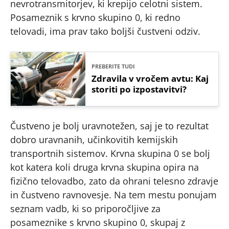
nevrotransmitorjev, ki krepijo celotni sistem.
Posameznik s krvno skupino 0, ki redno
telovadi, ima prav tako boljši čustveni odziv.
PREBERITE TUDI
Zdravila v vročem avtu: Kaj
storiti po izpostavitvi?
Čustveno je bolj uravnotežen, saj je to rezultat
dobro uravnanih, učinkovitih kemijskih
transportnih sistemov. Krvna skupina 0 se bolj
kot katera koli druga krvna skupina opira na
fizično telovadbo, zato da ohrani telesno zdravje
in čustveno ravnovesje. Na tem mestu ponujam
seznam vadb, ki so priporočljive za
posameznike s krvno skupino 0, skupaj z