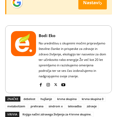
›
Nastavi
Bodi Eko
Na uredništvu s skupnimi močmi pripravljamo
številne članke in prispevke za zdravje in
zdravo življenje, ekologijo ter nasvetov za dom
ter učinkovito rabo energije Že več kot 20 let
spremljamo in raziskujemo omenjena
področja ter se ves čas izobražujemo in
nadgrajujemo svoje znanje.
ZNAČKE
debelost
hujšanje
krvna skupina
krvna skupina 0
metabolizem
prehrana
sindrom x
telovadba
zdravje
VIR/VIA
Knjiga načini zdravega življenja za 4 krvne skupine.