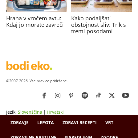
Hrana v vročem avtu:
Kako podaljšati
Kdaj jo morate zavreči
obstojnost sliv: Trik s
tremi posodami
©2007-2026. Vse pravice pridržane.
Jezik:
Slovenščina
|
Hrvatski
ZDRAVJE
LEPOTA
ZDRAVI RECEPTI
VRT
ZDRAVILNE RASTLINE
NAREDI SAM
ZGODBE