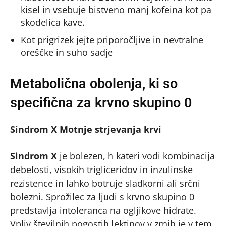
kisel in vsebuje bistveno manj kofeina kot pa
skodelica kave.
Kot prigrizek jejte priporočljive in nevtralne
oreščke in suho sadje
Metabolična obolenja, ki so
specifična za krvno skupino 0
Sindrom X Motnje strjevanja krvi
Sindrom X
je bolezen, h kateri vodi kombinacija
debelosti, visokih trigliceridov in inzulinske
rezistence in lahko botruje sladkorni ali srčni
bolezni. Sprožilec za ljudi s krvno skupino 0
predstavlja intoleranca na ogljikove hidrate.
Vpliv številnih pogostih lektinov v zrnih je v tem,