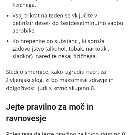
fizičnega.
Vsaj trikrat na teden se vključite v
petinštirideset- do šestdesetminutno vadbo
aerobike.
Ko hrepenite po substanci, ki sproža
zadovoljstvo (alkohol, tobak, narkotiki,
sladkor), naredite nekaj fizičnega.
Sledijo smernice, kako izgraditi načrt za
življenjski slog, ki bo maksimiral zdravje in
dolgoživost ljudi s krvno skupino 0.
Jejte pravilno za moč in
ravnovesje
Poleg tega da jeste pravilno za krvno skupino 0,