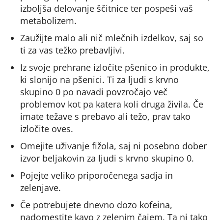
izboljša delovanje ščitnice ter pospeši vaš
metabolizem.
Zaužijte malo ali nič mlečnih izdelkov, saj so
ti za vas težko prebavljivi.
Iz svoje prehrane izločite pšenico in produkte,
ki slonijo na pšenici. Ti za ljudi s krvno
skupino 0 po navadi povzročajo več
problemov kot pa katera koli druga živila. Če
imate težave s prebavo ali težo, prav tako
izločite oves.
Omejite uživanje fižola, saj ni posebno dober
izvor beljakovin za ljudi s krvno skupino 0.
Pojejte veliko priporočenega sadja in
zelenjave.
Če potrebujete dnevno dozo kofeina,
nadomestite kavo z zelenim čajem. Ta ni tako