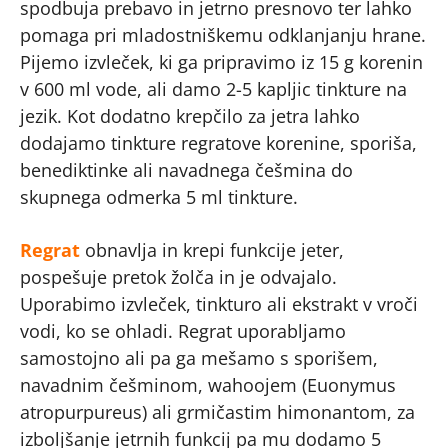
spodbuja prebavo in jetrno presnovo ter lahko
pomaga pri mladostniškemu odklanjanju hrane.
Pijemo izvleček, ki ga pripravimo iz 15 g korenin
v 600 ml vode, ali damo 2-5 kapljic tinkture na
jezik. Kot dodatno krepčilo za jetra lahko
dodajamo tinkture regratove korenine, sporiša,
benediktinke ali navadnega češmina do
skupnega odmerka 5 ml tinkture.
Regrat
obnavlja in krepi funkcije jeter,
pospešuje pretok žolča in je odvajalo.
Uporabimo izvleček, tinkturo ali ekstrakt v vroči
vodi, ko se ohladi. Regrat uporabljamo
samostojno ali pa ga mešamo s sporišem,
navadnim češminom, wahoojem (Euonymus
atropurpureus) ali grmičastim himonantom, za
izboljšanje jetrnih funkcij pa mu dodamo 5