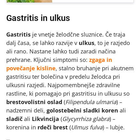
Gastritis in ulkus
Gastritis
je vnetje želodčne sluznice. Če traja
dalj časa, se lahko razvije v
ulkus
, to je razjedo
ali rano. Nastane lahko tudi zaradi načina
prehrane. Ključni simptomi so:
zgaga in
povečanje kisline
, stalno bruhanje pri akutnem
gastritisu ter bolečina v predelu želodca pri
ulkusni razjedi. Najpomembnejše zdravilne
rastline, ki pomagajo pri gastritisu in ulkusu so
brestovolistni oslad
(
Filipendula ulmaria
) –
nadzemni deli,
golostebelni sladki koren
ali
sladič
ali
Likvincija
(
Glycyrrhiza glabra
) –
korenina in
rdeči brest
(
Ulmus fulva
) – lubje.