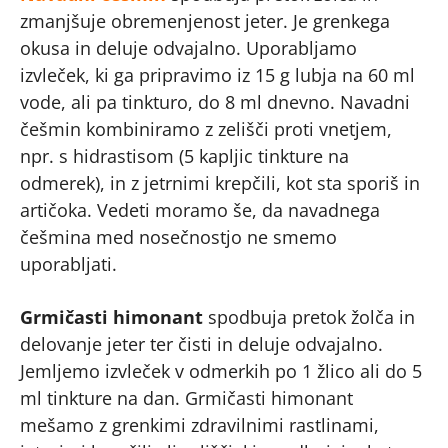
zmanjšuje obremenjenost jeter. Je grenkega
okusa in deluje odvajalno. Uporabljamo
izvleček, ki ga pripravimo iz 15 g lubja na 60 ml
vode, ali pa tinkturo, do 8 ml dnevno. Navadni
češmin kombiniramo z zelišči proti vnetjem,
npr. s hidrastisom (5 kapljic tinkture na
odmerek), in z jetrnimi krepčili, kot sta sporiš in
artičoka. Vedeti moramo še, da navadnega
češmina med nosečnostjo ne smemo
uporabljati.
Grmičasti himonant
spodbuja pretok žolča in
delovanje jeter ter čisti in deluje odvajalno.
Jemljemo izvleček v odmerkih po 1 žlico ali do 5
ml tinkture na dan. Grmičasti himonant
mešamo z grenkimi zdravilnimi rastlinami,