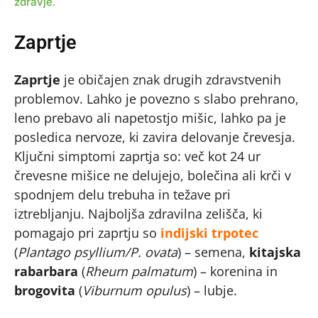
zdravje.
Zaprtje
Zaprtje
je običajen znak drugih zdravstvenih
problemov. Lahko je povezno s slabo prehrano,
leno prebavo ali napetostjo mišic, lahko pa je
posledica nervoze, ki zavira delovanje črevesja.
Ključni simptomi zaprtja so: več kot 24 ur
črevesne mišice ne delujejo, bolečina ali krči v
spodnjem delu trebuha in težave pri
iztrebljanju. Najboljša zdravilna zelišča, ki
pomagajo pri zaprtju so
indijski trpotec
(
Plantago psyllium/P. ovata
) – semena,
kitajska
rabarbara
(
Rheum palmatum
) – korenina in
brogovita
(
Viburnum opulus
) – lubje.