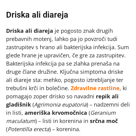
Driska ali diareja
Driska ali diareja
je pogosto znak drugih
prebavnih motenj, lahko pa jo povzroči tudi
zastrupitev s hrano ali bakterijska infekcija. Sum
glede hrane je upravičen, če gre za zastrupitev.
Bakterijska infekcija pa se zlahka prenaša na
druge člane družine. Ključna simptoma driske
ali diareje sta: mehko, pogosto iztrebljanje ter
trebušni krči in bolečine.
Zdravilne rastline
, ki
pomagajo zoper drisko so navadni
repik ali
gladišnik
(
Agrimonia eupatoria
) – nadzemni deli
in listi,
ameriška krvomočnica
(
Geranium
maculatum
) – listi in korenina in
srčna moč
(
Potentilla erecta
) – korenina.