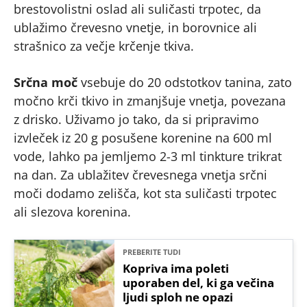
brestovolistni oslad ali suličasti trpotec, da
ublažimo črevesno vnetje, in borovnice ali
strašnico za večje krčenje tkiva.
Srčna moč
vsebuje do 20 odstotkov tanina, zato
močno krči tkivo in zmanjšuje vnetja, povezana
z drisko. Uživamo jo tako, da si pripravimo
izvleček iz 20 g posušene korenine na 600 ml
vode, lahko pa jemljemo 2-3 ml tinkture trikrat
na dan. Za ublažitev črevesnega vnetja srčni
moči dodamo zelišča, kot sta suličasti trpotec
ali slezova korenina.
PREBERITE TUDI
Kopriva ima poleti
uporaben del, ki ga večina
ljudi sploh ne opazi