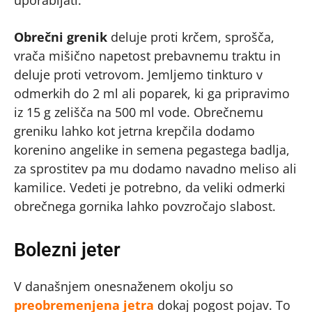
uporabljati.
Obrečni grenik
deluje proti krčem, sprošča,
vrača mišično napetost prebavnemu traktu in
deluje proti vetrovom. Jemljemo tinkturo v
odmerkih do 2 ml ali poparek, ki ga pripravimo
iz 15 g zelišča na 500 ml vode. Obrečnemu
greniku lahko kot jetrna krepčila dodamo
korenino angelike in semena pegastega badlja,
za sprostitev pa mu dodamo navadno meliso ali
kamilice. Vedeti je potrebno, da veliki odmerki
obrečnega gornika lahko povzročajo slabost.
Bolezni jeter
V današnjem onesnaženem okolju so
preobremenjena jetra
dokaj pogost pojav. To