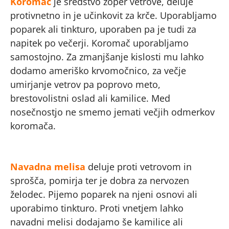
Koromač
je sredstvo zoper vetrove, deluje
protivnetno in je učinkovit za krče. Uporabljamo
poparek ali tinkturo, uporaben pa je tudi za
napitek po večerji. Koromač uporabljamo
samostojno. Za zmanjšanje kislosti mu lahko
dodamo ameriško krvomočnico, za večje
umirjanje vetrov pa poprovo meto,
brestovolistni oslad ali kamilice. Med
nosečnostjo ne smemo jemati večjih odmerkov
koromača.
Navadna melisa
deluje proti vetrovom in
sprošča, pomirja ter je dobra za nervozen
želodec. Pijemo poparek na njeni osnovi ali
uporabimo tinkturo. Proti vnetjem lahko
navadni melisi dodajamo še kamilice ali