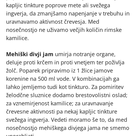
kapljic tinkture poprove mete ali svežega
ingverja, da zmanjšamo napenjanje v trebuhu in
uravnavamo aktivnost črevesja. Med
nosečnostjo ne uživamo večjih količin rimske
kamilice.
Mehiški divji jam
umirja notranje organe,
deluje proti krčem in proti vnetjem ter poživlja
žolč. Poparek pripravimo iz 1 žlice jamove
korenine na 500 ml vode. V kombinacijah ga
lahko jemljemo tudi kot tinkturo. Za pomiritev
želodčne sluznice dodamo brestovolistni oslad;
za vznemirjenost kamilice; za uravnavanje
črevesne aktivnosti pa nekaj kapljic tinkture
svežega ingverja. Vedeti moramo še to, da med
nosečnostjo mehiškega divjega jama ne smemo