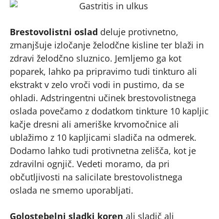
Brestovolistni oslad
deluje protivnetno,
zmanjšuje izločanje želodčne kisline ter blaži in
zdravi želodčno sluznico. Jemljemo ga kot
poparek, lahko pa pripravimo tudi tinkturo ali
ekstrakt v zelo vroči vodi in pustimo, da se
ohladi. Adstringentni učinek brestovolistnega
oslada povečamo z dodatkom tinkture 10 kapljic
kačje dresni ali ameriške krvomočnice ali
ublažimo z 10 kapljicami sladiča na odmerek.
Dodamo lahko tudi protivnetna zelišča, kot je
zdravilni ognjič. Vedeti moramo, da pri
občutljivosti na salicilate brestovolistnega
oslada ne smemo uporabljati.
Golostebelni sladki koren
ali sladič ali