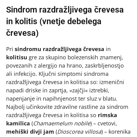
Sindrom razdražljivega črevesa
in kolitis (vnetje debelega
črevesa)
Pri
sindromu razdražljivega črevesa
in
kolitisu
gre za skupino bolezenskih znamenj,
povezanih z alergijo na hrano, zaskrbljenostjo
ali infekcijo. Ključni simptomi sindroma
razdražljivega črevesa in kolitisa so: izmenični
napadi driske in zaprtja, »zajčji« iztrebki,
napenjanje in napihnjenost ter sluz v blatu.
Najbolj učinkovite zdravilne rastline za sindrom
razdražljivega črevesa in kolitisa so
rimska
kamilica
(
Chamaemelum nobile
) – cvetovi,
mehiški divji jam
(
Dioscorea villosa
) – korenika