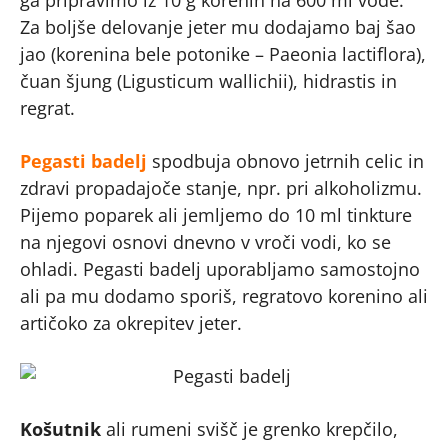
ga pripravimo iz 10 g korenin na 600 ml vode.
Za boljše delovanje jeter mu dodajamo baj šao
jao (korenina bele potonike – Paeonia lactiflora),
čuan šjung (Ligusticum wallichii), hidrastis in
regrat.
Pegasti badelj
spodbuja obnovo jetrnih celic in
zdravi propadajoče stanje, npr. pri alkoholizmu.
Pijemo poparek ali jemljemo do 10 ml tinkture
na njegovi osnovi dnevno v vroči vodi, ko se
ohladi. Pegasti badelj uporabljamo samostojno
ali pa mu dodamo sporiš, regratovo korenino ali
artičoko za okrepitev jeter.
Košutnik
ali rumeni svišč je grenko krepčilo,