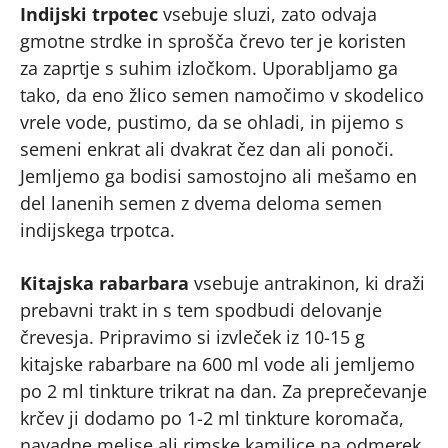
Indijski trpotec
vsebuje sluzi, zato odvaja
gmotne strdke in sprošča črevo ter je koristen
za zaprtje s suhim izločkom. Uporabljamo ga
tako, da eno žlico semen namočimo v skodelico
vrele vode, pustimo, da se ohladi, in pijemo s
semeni enkrat ali dvakrat čez dan ali ponoči.
Jemljemo ga bodisi samostojno ali mešamo en
del lanenih semen z dvema deloma semen
indijskega trpotca.
Kitajska rabarbara
vsebuje antrakinon, ki draži
prebavni trakt in s tem spodbudi delovanje
črevesja. Pripravimo si izvleček iz 10-15 g
kitajske rabarbare na 600 ml vode ali jemljemo
po 2 ml tinkture trikrat na dan. Za preprečevanje
krčev ji dodamo po 1-2 ml tinkture koromača,
navadne melise ali rimske kamilice na odmerek.