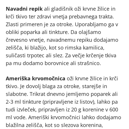
Navadni repik
ali gladišnik oži krvne žilice in
krči tkivo ter zdravi vnetja prebavnega trakta.
Zlasti primeren je za otroke. Uporabljamo ga v
obliki poparka ali tinkture. Da olajšamo
črevesno vnetje, navadnemu repiku dodajamo
zelišča, ki blažijo, kot so rimska kamilica,
suličasti trpotec ali slez. Za večje krčenje tkiva
pa mu dodamo borovnice ali strašnico.
Ameriška krvomočnica
oži krvne žilice in krči
tkivo. Je dovolj blaga za otroke, starejše in
slabotne. Trikrat dnevno jemljemo poparek ali
2-3 ml tinkture (pripravljene iz listov), lahko pa
tudi izvleček, pripravljen iz 20 g korenine v 600
ml vode. Ameriški krvomočnici lahko dodajamo
blažilna zelišča, kot so slezova korenina,