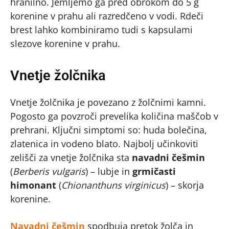
hranilno. Jemljemo ga pred obrokom do 5 g
korenine v prahu ali razredčeno v vodi. Rdeči
brest lahko kombiniramo tudi s kapsulami
slezove korenine v prahu.
Vnetje žolčnika
Vnetje žolčnika je povezano z žolčnimi kamni.
Pogosto ga povzroči prevelika količina maščob v
prehrani. Ključni simptomi so: huda bolečina,
zlatenica in vodeno blato. Najbolj učinkoviti
zelišči za vnetje žolčnika sta
navadni češmin
(
Berberis vulgaris
) – lubje in
grmičasti
himonant
(
Chionanthuns virginicus
) – skorja
korenine.
Navadni češmin
spodbuja pretok žolča in