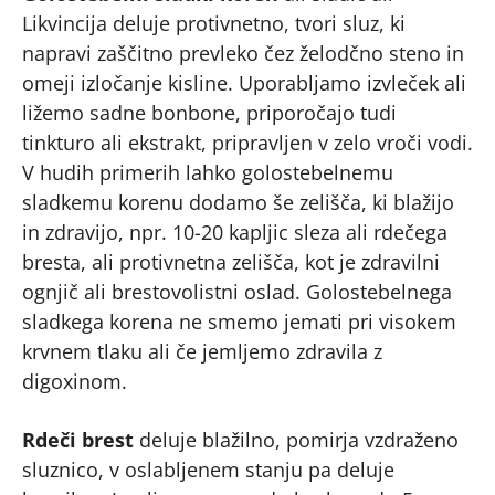
Likvincija deluje protivnetno, tvori sluz, ki
napravi zaščitno prevleko čez želodčno steno in
omeji izločanje kisline. Uporabljamo izvleček ali
ližemo sadne bonbone, priporočajo tudi
tinkturo ali ekstrakt, pripravljen v zelo vroči vodi.
V hudih primerih lahko golostebelnemu
sladkemu korenu dodamo še zelišča, ki blažijo
in zdravijo, npr. 10-20 kapljic sleza ali rdečega
bresta, ali protivnetna zelišča, kot je zdravilni
ognjič ali brestovolistni oslad. Golostebelnega
sladkega korena ne smemo jemati pri visokem
krvnem tlaku ali če jemljemo zdravila z
digoxinom.
Rdeči brest
deluje blažilno, pomirja vzdraženo
sluznico, v oslabljenem stanju pa deluje