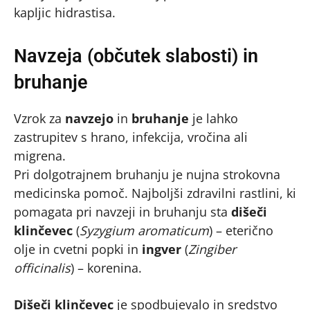
kapljic hidrastisa.
Navzeja (občutek slabosti) in
bruhanje
Vzrok za
navzejo
in
bruhanje
je lahko
zastrupitev s hrano, infekcija, vročina ali
migrena.
Pri dolgotrajnem bruhanju je nujna strokovna
medicinska pomoč. Najboljši zdravilni rastlini, ki
pomagata pri navzeji in bruhanju sta
dišeči
klinčevec
(
Syzygium aromaticum
) – eterično
olje in cvetni popki in
ingver
(
Zingiber
officinalis
) – korenina.
Dišeči klinčevec
je spodbujevalo in sredstvo