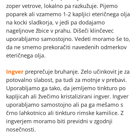
zoper vetrove, lokalno pa razkužuje. Pijemo
poparek ali vzamemo 1-2 kapljici eteričnega olja
na kocki sladkorja, v jedi pa dodajamo
nageljnove žbice v prahu. Dišeči klinčevec
uporabljamo samostojno. Vedeti moramo še to,
da ne smemo prekoračiti navedenih odmerkov
eteričnega olja.
Ingver
preprečuje bruhanje. Zelo učinkovit je za
potovalno slabost, pa tudi za motnje v prebavi.
Uporabljamo ga tako, da jemljemo tinkturo po
kapljicah ali žvečimo kristalizirani ingver. Ingver
uporabljamo samostojno ali pa ga mešamo s
črno lahkotnico ali tinkturo rimske kamilice. Z
ingverjem moramo biti previdni v zgodnji
nosečnosti.