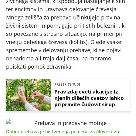
živčnega sistema, ki spodbuja nastajanje kislin
ter encimov in uravnava delovanje črevesja.
Mnoga zelišča za prebavo učinkujejo prav na
živčni sistem in pomagajo pri tistih boleznih, ki
so povezane s stresno situacijo, na primer pri
vnetju debelega črevesa (kolitis). Glede vsake
spremembe v delovanju prebave, ki se pojavi
nenadoma ali traja dalj časa, pa moramo
poiskati pomoč zdravnika.
PREBERITE TUDI
Prav zdaj cveti akacija: Iz
njenih dišečih cvetov lahko
pripravite čudovit sirup
Dobra prebava je bistvenega pomena za človekovo