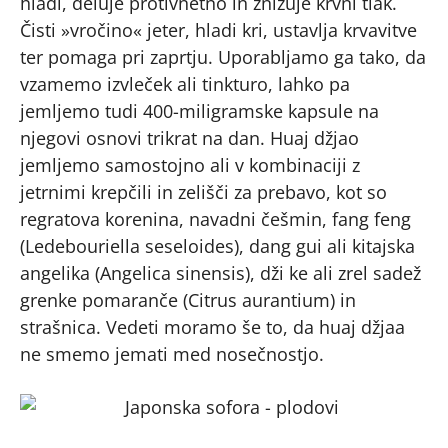
hladi, deluje protivnetno in znižuje krvni tlak.
Čisti »vročino« jeter, hladi kri, ustavlja krvavitve
ter pomaga pri zaprtju. Uporabljamo ga tako, da
vzamemo izvleček ali tinkturo, lahko pa
jemljemo tudi 400-miligramske kapsule na
njegovi osnovi trikrat na dan. Huaj džjao
jemljemo samostojno ali v kombinaciji z
jetrnimi krepčili in zelišči za prebavo, kot so
regratova korenina, navadni češmin, fang feng
(Ledebouriella seseloides), dang gui ali kitajska
angelika (Angelica sinensis), dži ke ali zrel sadež
grenke pomaranče (Citrus aurantium) in
strašnica. Vedeti moramo še to, da huaj džjaa
ne smemo jemati med nosečnostjo.