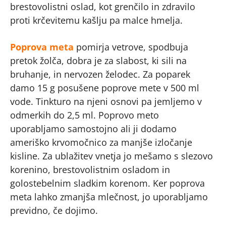
brestovolistni oslad, kot grenčilo in zdravilo
proti krčevitemu kašlju pa malce hmelja.
Poprova meta
pomirja vetrove, spodbuja
pretok žolča, dobra je za slabost, ki sili na
bruhanje, in nervozen želodec. Za poparek
damo 15 g posušene poprove mete v 500 ml
vode. Tinkturo na njeni osnovi pa jemljemo v
odmerkih do 2,5 ml. Poprovo meto
uporabljamo samostojno ali ji dodamo
ameriško krvomočnico za manjše izločanje
kisline. Za ublažitev vnetja jo mešamo s slezovo
korenino, brestovolistnim osladom in
golostebelnim sladkim korenom. Ker poprova
meta lahko zmanjša mlečnost, jo uporabljamo
previdno, če dojimo.