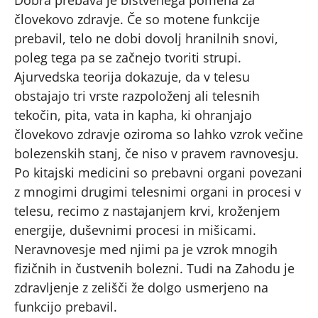
Dobra prebava je bistvenega pomena za
človekovo zdravje. Če so motene funkcije
prebavil, telo ne dobi dovolj hranilnih snovi,
poleg tega pa se začnejo tvoriti strupi.
Ajurvedska teorija dokazuje, da v telesu
obstajajo tri vrste razpoloženj ali telesnih
tekočin, pita, vata in kapha, ki ohranjajo
človekovo zdravje oziroma so lahko vzrok večine
bolezenskih stanj, če niso v pravem ravnovesju.
Po kitajski medicini so prebavni organi povezani
z mnogimi drugimi telesnimi organi in procesi v
telesu, recimo z nastajanjem krvi, kroženjem
energije, duševnimi procesi in mišicami.
Neravnovesje med njimi pa je vzrok mnogih
fizičnih in čustvenih bolezni. Tudi na Zahodu je
zdravljenje z zelišči že dolgo usmerjeno na
funkcijo prebavil.