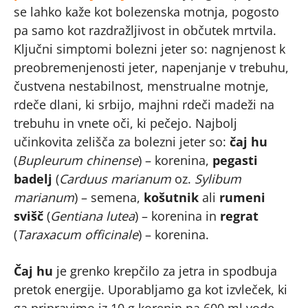
se lahko kaže kot bolezenska motnja, pogosto
pa samo kot razdražljivost in občutek mrtvila.
Ključni simptomi bolezni jeter so: nagnjenost k
preobremenjenosti jeter, napenjanje v trebuhu,
čustvena nestabilnost, menstrualne motnje,
rdeče dlani, ki srbijo, majhni rdeči madeži na
trebuhu in vnete oči, ki pečejo. Najbolj
učinkovita zelišča za bolezni jeter so:
čaj hu
(
Bupleurum chinense
) – korenina,
pegasti
badelj
(
Carduus marianum
oz.
Sylibum
marianum
) – semena,
košutnik
ali
rumeni
svišč
(
Gentiana lutea
) – korenina in
regrat
(
Taraxacum officinale
) – korenina.
Čaj hu
je grenko krepčilo za jetra in spodbuja
pretok energije. Uporabljamo ga kot izvleček, ki