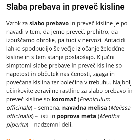
Slaba prebava in preveč kisline
Vzrok za
slabo prebavo
in preveč kisline je po
navadi v tem, da jemo preveč, prehitro, da
izpuščamo obroke, pa tudi v nervozi. Antacidi
lahko spodbudijo še večje izločanje želodčne
kisline in s tem stanje poslabšajo. Ključni
simptomi slabe prebave in preveč kisline so
napetost in občutek nasičenosti, zgaga in
povečana kislina ter bolečina v trebuhu. Najbolj
učinkovite zdravilne rastline za slabo prebavo in
preveč kisline so
koromač
(
Foeniculum
officinale
) – semena,
navadna melisa
(
Melissa
officinalis
) – listi in
poprova meta
(
Mentha
piperita
) – nadzemni deli.