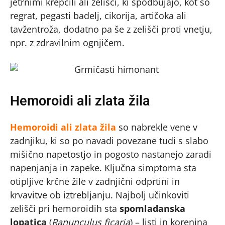
jetrnimi krepčili ali zelišči, ki spodbujajo, kot so
regrat, pegasti badelj, cikorija, artičoka ali
tavžentroža, dodatno pa še z zelišči proti vnetju,
npr. z zdravilnim ognjičem.
Hemoroidi ali zlata žila
Hemoroidi ali zlata žila
so nabrekle vene v
zadnjiku, ki so po navadi povezane tudi s slabo
mišično napetostjo in pogosto nastanejo zaradi
napenjanja in zapeke. Ključna simptoma sta
otipljive krčne žile v zadnjični odprtini in
krvavitve ob iztrebljanju. Najbolj učinkoviti
zelišči pri hemoroidih sta
spomladanska
lopatica
(
Ranunculus ficaria
) – listi in korenina