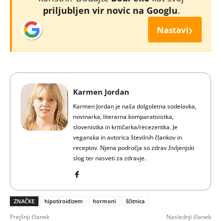
priljubljen vir novic na Googlu
.
›
Nastavi
Karmen Jordan
Karmen Jordan je naša dolgoletna sodelavka,
novinarka, literarna komparativistka,
slovenistka in kritičarka/recezentka. Je
veganska in avtorica številnih člankov in
receptov. Njena področja so zdrav življenjski
slog ter nasveti za zdravje.
ZNAČKE
hipotiroidizem
hormoni
ščitnica
Prejšnji članek
Naslednji članek