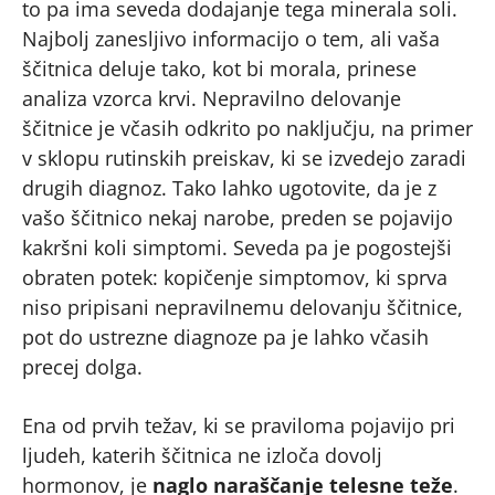
to pa ima seveda dodajanje tega minerala soli.
Najbolj zanesljivo informacijo o tem, ali vaša
ščitnica deluje tako, kot bi morala, prinese
analiza vzorca krvi. Nepravilno delovanje
ščitnice je včasih odkrito po naključju, na primer
v sklopu rutinskih preiskav, ki se izvedejo zaradi
drugih diagnoz. Tako lahko ugotovite, da je z
vašo ščitnico nekaj narobe, preden se pojavijo
kakršni koli simptomi. Seveda pa je pogostejši
obraten potek: kopičenje simptomov, ki sprva
niso pripisani nepravilnemu delovanju ščitnice,
pot do ustrezne diagnoze pa je lahko včasih
precej dolga.
Ena od prvih težav, ki se praviloma pojavijo pri
ljudeh, katerih ščitnica ne izloča dovolj
hormonov, je
naglo naraščanje telesne teže
.