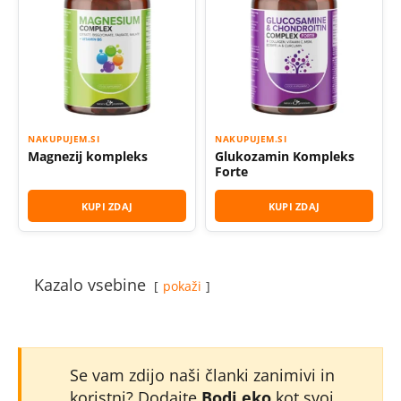
NAKUPUJEM.SI
NAKUPUJEM.SI
Magnezij kompleks
Glukozamin Kompleks
Forte
KUPI ZDAJ
KUPI ZDAJ
Kazalo vsebine
pokaži
Se vam zdijo naši članki zanimivi in
koristni? Dodajte
Bodi eko
kot svoj