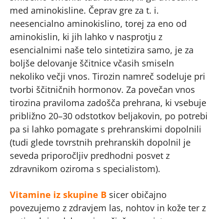
med aminokisline. Čeprav gre za t. i.
neesencialno aminokislino, torej za eno od
aminokislin, ki jih lahko v nasprotju z
esencialnimi naše telo sintetizira samo, je za
boljše delovanje ščitnice včasih smiseln
nekoliko večji vnos. Tirozin namreč sodeluje pri
tvorbi ščitničnih hormonov. Za povečan vnos
tirozina praviloma zadošča prehrana, ki vsebuje
približno 20–30 odstotkov beljakovin, po potrebi
pa si lahko pomagate s prehranskimi dopolnili
(tudi glede tovrstnih prehranskih dopolnil je
seveda priporočljiv predhodni posvet z
zdravnikom oziroma s specialistom).
Vitamine iz skupine B
sicer običajno
povezujemo z zdravjem las, nohtov in kože ter z