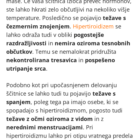
mase. Če vaša ščitnica izloča preveč hormonov,
ste lahko hkrati zelo občutljivi na nekoliko višje
temperature. Posledično se pojavijo
težave s
čezmernim znojenjem
.
Hipertiroidizem
se
lahko odraža tudi v obliki
pogostejše
razdražljivosti
in
nemira oziroma tesnobnih
občutkov
. Temu se nemalokrat pridružita
nekontrolirana tresavica
in
pospešeno
utripanje srca
.
Podobno kot pri upočasnjenem delovanju
ščitnice se lahko tudi tu pojavijo
težave s
spanjem
, poleg tega pa imajo osebe, ki se
spopadajo s hipertiroidizmom, pogosto tudi
težave z očmi oziroma z vidom
in z
nerednimi menstruacijami
. Pri
hipertiroidizmu lahko pri otipu vratnega predela