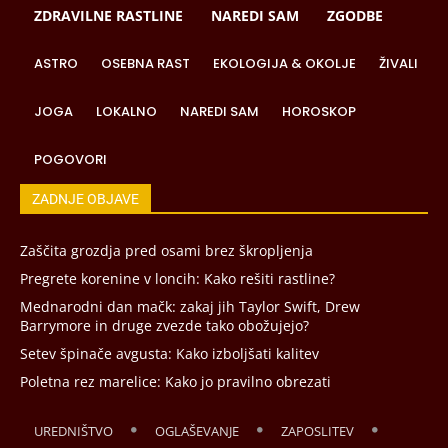
ZDRAVILNE RASTLINE
NAREDI SAM
ZGODBE
ASTRO
OSEBNA RAST
EKOLOGIJA & OKOLJE
ŽIVALI
JOGA
LOKALNO
NAREDI SAM
HOROSKOP
POGOVORI
ZADNJE OBJAVE
Zaščita grozdja pred osami brez škropljenja
Pregrete korenine v loncih: Kako rešiti rastline?
Mednarodni dan mačk: zakaj jih Taylor Swift, Drew
Barrymore in druge zvezde tako obožujejo?
Setev špinače avgusta: Kako izboljšati kalitev
Poletna rez marelice: Kako jo pravilno obrezati
UREDNIŠTVO
OGLAŠEVANJE
ZAPOSLITEV