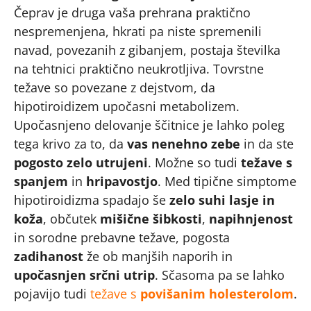
Čeprav je druga vaša prehrana praktično
nespremenjena, hkrati pa niste spremenili
navad, povezanih z gibanjem, postaja številka
na tehtnici praktično neukrotljiva. Tovrstne
težave so povezane z dejstvom, da
hipotiroidizem upočasni metabolizem.
Upočasnjeno delovanje ščitnice je lahko poleg
tega krivo za to, da
vas nenehno zebe
in da ste
pogosto zelo utrujeni
. Možne so tudi
težave s
spanjem
in
hripavostjo
. Med tipične simptome
hipotiroidizma spadajo še
zelo suhi lasje in
koža
, občutek
mišične šibkosti
,
napihnjenost
in sorodne prebavne težave, pogosta
zadihanost
že ob manjših naporih in
upočasnjen srčni utrip
. Sčasoma pa se lahko
pojavijo tudi
težave s
povišanim holesterolom
.