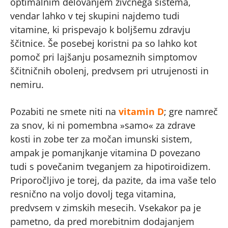
optimalnim delovanjem živčnega sistema,
vendar lahko v tej skupini najdemo tudi
vitamine, ki prispevajo k boljšemu zdravju
ščitnice. Še posebej koristni pa so lahko kot
pomoč pri lajšanju posameznih simptomov
ščitničnih obolenj, predvsem pri utrujenosti in
nemiru.
Pozabiti ne smete niti na
vitamin D
; gre namreč
za snov, ki ni pomembna »samo« za zdrave
kosti in zobe ter za močan imunski sistem,
ampak je pomanjkanje vitamina D povezano
tudi s povečanim tveganjem za hipotiroidizem.
Priporočljivo je torej, da pazite, da ima vaše telo
resnično na voljo dovolj tega vitamina,
predvsem v zimskih mesecih. Vsekakor pa je
pametno, da pred morebitnim dodajanjem