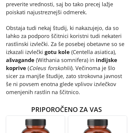
preverite vrednosti, saj bo tako precej lažje
poiskati najustreznejši odmerek.
Obstaja tudi nekaj študij, ki nakazujejo, da so
lahko za podporo ščitnici koristni tudi nekateri
rastlinski izvlečki. Za še posebej obetavne so se
izkazali izvlečki
gotu kole
(Centella asiatica),
ašvagande
(Withania somnifera) in
indijske
koprive
(
Coleus forskohlii
). Večinoma je šlo
sicer za manjše študije, zato strokovna javnost
še ni povsem enotna glede vplivov izvlečkov
omenjenih rastlin na ščitnico.
PRIPOROČENO ZA VAS