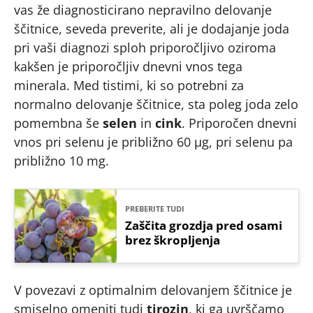
vas že diagnosticirano nepravilno delovanje
ščitnice, seveda preverite, ali je dodajanje joda
pri vaši diagnozi sploh priporočljivo oziroma
kakšen je priporočljiv dnevni vnos tega
minerala. Med tistimi, ki so potrebni za
normalno delovanje ščitnice, sta poleg joda zelo
pomembna še
selen
in
cink
. Priporočen dnevni
vnos pri selenu je približno 60 µg, pri selenu pa
približno 10 mg.
PREBERITE TUDI
Zaščita grozdja pred osami
brez škropljenja
V povezavi z optimalnim delovanjem ščitnice je
smiselno omeniti tudi
tirozin
, ki ga uvrščamo