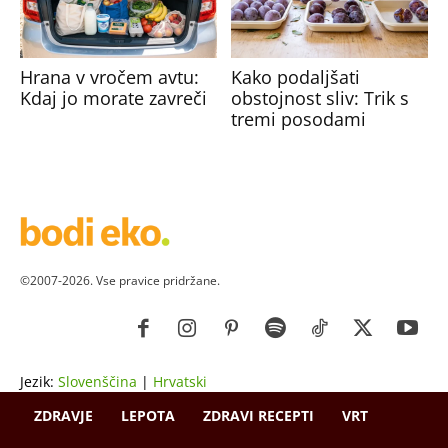
Hrana v vročem avtu:
Kako podaljšati
Kdaj jo morate zavreči
obstojnost sliv: Trik s
tremi posodami
©2007-2026. Vse pravice pridržane.
Jezik:
Slovenščina
|
Hrvatski
ZDRAVJE
LEPOTA
ZDRAVI RECEPTI
VRT