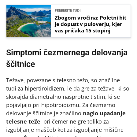
PREBERITE TUDI
Zbogom vročina: Poletni hit
je dopust v puloverju, kjer
vas pričaka 15 stopinj
Simptomi čezmernega delovanja
ščitnice
Težave, povezane s telesno težo, so značilne
tudi za hipertiroidizem, le da gre za težave, ki so
skorajda diametralno nasprotne tistim, ki se
pojavljajo pri hipotiroidizmu. Za čezmerno
delovanje ščitnice je značilno
naglo upadanje
telesne teže
, pri čemer ne gre toliko za
izgubljanje maščob kot za izgubljanje mišične