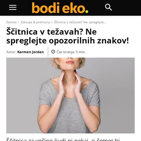
Domov
Zdravje & prehrana
Ščitnica v težavah? Ne spreglejte...
Ščitnica v težavah? Ne
spreglejte opozorilnih znakov!
Avtor:
Karmen Jordan
Čas branja:
5
min.
Ščitnica za večino ljudi ni nekaj, o čemer bi