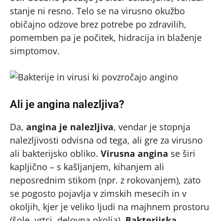
stanje ni resno. Telo se na virusno okužbo
običajno odzove brez potrebe po zdravilih,
pomemben pa je počitek, hidracija in blaženje
simptomov.
Ali je angina nalezljiva?
Da,
angina je nalezljiva
, vendar je stopnja
nalezljivosti odvisna od tega, ali gre za virusno
ali bakterijsko obliko.
Virusna angina
se širi
kapljično – s kašljanjem, kihanjem ali
neposrednim stikom (npr. z rokovanjem), zato
se pogosto pojavlja v zimskih mesecih in v
okoljih, kjer je veliko ljudi na majhnem prostoru
(šole, vrtci, delovna okolja).
Bakterijska