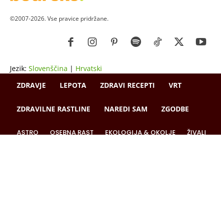
©2007-2026. Vse pravice pridržane.
Jezik:
Slovenščina
|
Hrvatski
ZDRAVJE
LEPOTA
ZDRAVI RECEPTI
VRT
ZDRAVILNE RASTLINE
NAREDI SAM
ZGODBE
ASTRO
OSEBNA RAST
EKOLOGIJA & OKOLJE
ŽIVALI
JOGA
LOKALNO
NAREDI SAM
HOROSKOP
POGOVORI
ZADNJE OBJAVE