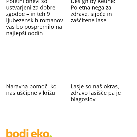
Poletni dnevi so
Design by Keune:
ustvarjeni za dobre
Poletna nega za
zgodbe – in teh 9
zdrave, sijoče in
ljubezenskih romanov
zaščitene lase
vas bo pospremilo na
najlepši oddih
Naravna pomoč, ko
Lasje so naš okras,
nas uščipne v križu
zdravo lasišče pa je
blagoslov