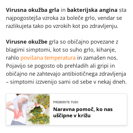
Virusna okužba grla
in
bakterijska angina
sta
najpogostejša vzroka za boleče grlo, vendar se
razlikujeta tako po vzrokih kot po zdravljenju.
Virusne okužbe
grla so običajno povezane z
blagimi simptomi, kot so suho grlo, kihanje,
rahlo
povišana temperatura
in zamašen nos.
Pojavijo se pogosto ob prehladih ali gripi in
običajno ne zahtevajo antibiotičnega zdravljenja
– simptomi izzvenijo sami od sebe v nekaj dneh.
PREBERITE TUDI
Naravna pomoč, ko nas
uščipne v križu