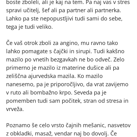
boste zboleli, ali je kaj na tem. Pa naj vas v stres
spravi učitelj, šef ali pa partner ali partnerka.
Lahko pa ste nepopustljivi tudi sami do sebe,
tega je tudi veliko.
Če vaš otrok zboli za angino, mu ravno tako
lahko pomagate s čajčki in sirupi. Tudi kakšno
mazilo po vnetih bezgavkah ne bo odveč. Zelo
primerno je mazilo iz materine dušice ali pa
zeliščna ajurvedska mazila. Ko mazilo
nanesemo, pa je priporočljivo, da vrat zavijemo
v ruto ali bombažno krpo. Seveda pa je
pomemben tudi sam počitek, stran od stresa in
vrveža.
Poznamo še celo vrsto čajnih mešanic, nasvetov
z obkladki, masaž, vendar naj bo dovolj. Če