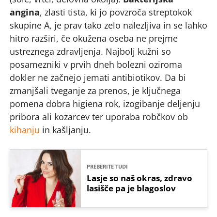
angina
, zlasti tista, ki jo povzroča streptokok
skupine A, je prav tako zelo nalezljiva in se lahko
hitro razširi, če okužena oseba ne prejme
ustreznega zdravljenja. Najbolj kužni so
posamezniki v prvih dneh bolezni oziroma
dokler ne začnejo jemati antibiotikov. Da bi
zmanjšali tveganje za prenos, je ključnega
pomena dobra higiena rok, izogibanje deljenju
pribora ali kozarcev ter uporaba robčkov ob
kihanju
in kašljanju.
PREBERITE TUDI
Lasje so naš okras, zdravo
lasišče pa je blagoslov