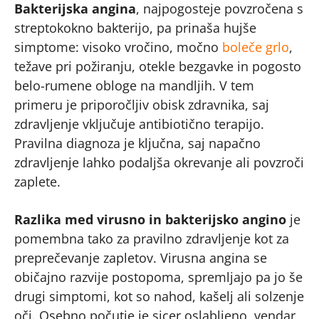
Bakterijska angina
, najpogosteje povzročena s
streptokokno bakterijo, pa prinaša hujše
simptome: visoko vročino, močno
boleče grlo
,
težave pri požiranju, otekle bezgavke in pogosto
belo-rumene obloge na mandljih. V tem
primeru je priporočljiv obisk zdravnika, saj
zdravljenje vključuje antibiotično terapijo.
Pravilna diagnoza je ključna, saj napačno
zdravljenje lahko podaljša okrevanje ali povzroči
zaplete.
Razlika med virusno in bakterijsko angino
je
pomembna tako za pravilno zdravljenje kot za
preprečevanje zapletov. Virusna angina se
običajno razvije postopoma, spremljajo pa jo še
drugi simptomi, kot so nahod, kašelj ali solzenje
oči. Osebno počutje je sicer oslabljeno, vendar