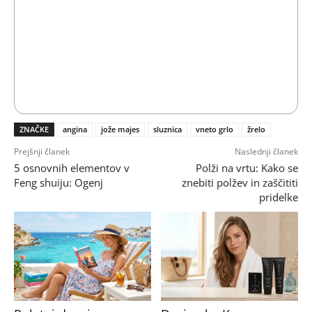
ZNAČKE
angina
jože majes
sluznica
vneto grlo
žrelo
Prejšnji članek
Naslednji članek
5 osnovnih elementov v
Polži na vrtu: Kako se
Feng shuiju: Ogenj
znebiti polžev in zaščititi
pridelke