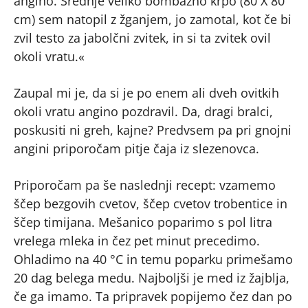
angino. Srednje veliko bombažno krpo (80 X 80
cm) sem natopil z žganjem, jo zamotal, kot če bi
zvil testo za jabolčni zvitek, in si ta zvitek ovil
okoli vratu.«
Zaupal mi je, da si je po enem ali dveh ovitkih
okoli vratu angino pozdravil. Da, dragi bralci,
poskusiti ni greh, kajne? Predvsem pa pri gnojni
angini priporočam pitje čaja iz slezenovca.
Priporočam pa še naslednji recept: vzamemo
ščep bezgovih cvetov, ščep cvetov trobentice in
ščep timijana. Mešanico poparimo s pol litra
vrelega mleka in čez pet minut precedimo.
Ohladimo na 40 °C in temu poparku primešamo
20 dag belega medu. Najboljši je med iz žajblja,
če ga imamo. Ta pripravek popijemo čez dan po