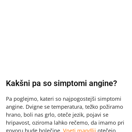
Kakšni pa so simptomi angine?
Pa poglejmo, kateri so najpogostejši simptomi
angine. Dvigne se temperatura, težko požiramo
hrano, boli nas grlo, oteče jezik, pojavi se
hripavost, oziroma lahko rečemo, da imamo pri
govoru hude bolečine.
Vneti mandlji
otečejo,