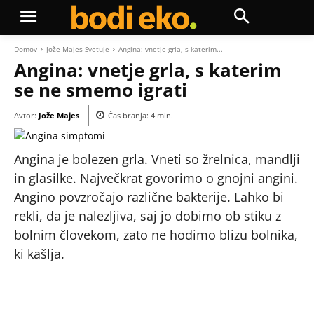
Domov
Jože Majes Svetuje
Angina: vnetje grla, s katerim...
Angina: vnetje grla, s katerim
se ne smemo igrati
Avtor:
Jože Majes
Čas branja:
4
min.
Angina je bolezen grla. Vneti so žrelnica, mandlji
in glasilke. Največkrat govorimo o gnojni angini.
Angino povzročajo različne bakterije. Lahko bi
rekli, da je nalezljiva, saj jo dobimo ob stiku z
bolnim človekom, zato ne hodimo blizu bolnika,
ki kašlja.