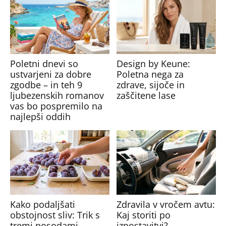
Poletni dnevi so
Design by Keune:
ustvarjeni za dobre
Poletna nega za
zgodbe – in teh 9
zdrave, sijoče in
ljubezenskih romanov
zaščitene lase
vas bo pospremilo na
najlepši oddih
Kako podaljšati
Zdravila v vročem avtu:
obstojnost sliv: Trik s
Kaj storiti po
tremi posodami
izpostavitvi?