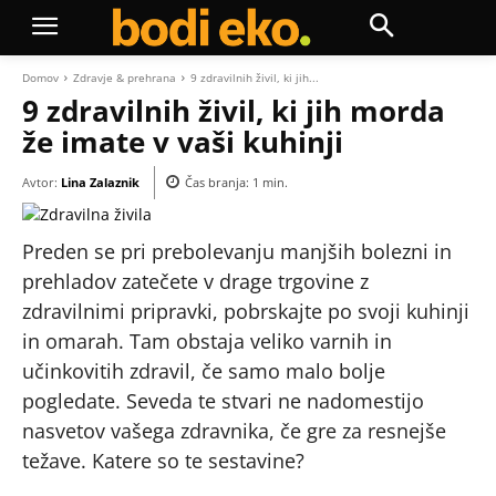
Domov
Zdravje & prehrana
9 zdravilnih živil, ki jih...
9 zdravilnih živil, ki jih morda
že imate v vaši kuhinji
Avtor:
Lina Zalaznik
Čas branja:
1
min.
Preden se pri prebolevanju manjših bolezni in
prehladov zatečete v drage trgovine z
zdravilnimi pripravki, pobrskajte po svoji kuhinji
in omarah. Tam obstaja veliko varnih in
učinkovitih zdravil, če samo malo bolje
pogledate. Seveda te stvari ne nadomestijo
nasvetov vašega zdravnika, če gre za resnejše
težave. Katere so te sestavine?