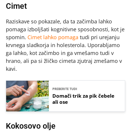
Cimet
Raziskave so pokazale, da ta začimba lahko
pomaga izboljšati kognitivne sposobnosti, kot je
spomin.
Cimet lahko pomaga
tudi pri urejanju
krvnega sladkorja in holesterola. Uporabljamo
ga lahko, kot začimbo in ga vmešamo tudi v
hrano, ali pa si žličko cimeta zjutraj zmešamo v
kavi.
PREBERITE TUDI
Domači trik za pik čebele
ali ose
Kokosovo olje