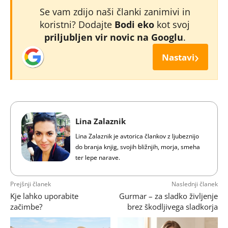
Se vam zdijo naši članki zanimivi in
koristni? Dodajte
Bodi eko
kot svoj
priljubljen vir novic na Googlu
.
›
Nastavi
Lina Zalaznik
Lina Zalaznik je avtorica člankov z ljubeznijo
do branja knjig, svojih bližnjih, morja, smeha
ter lepe narave.
Prejšnji članek
Naslednji članek
Kje lahko uporabite
Gurmar – za sladko življenje
začimbe?
brez škodljivega sladkorja