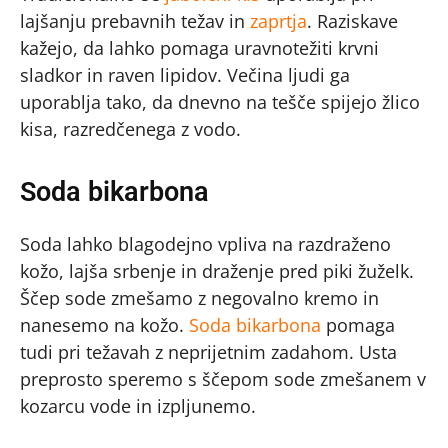
lajšanju prebavnih težav in
zaprtja
. Raziskave
kažejo, da lahko pomaga uravnotežiti krvni
sladkor in raven lipidov. Večina ljudi ga
uporablja tako, da dnevno na tešče spijejo žlico
kisa, razredčenega z vodo.
Soda bikarbona
Soda lahko blagodejno vpliva na razdraženo
kožo, lajša srbenje in draženje pred piki žuželk.
Ščep sode zmešamo z negovalno kremo in
nanesemo na kožo.
Soda bikarbona
pomaga
tudi pri težavah z neprijetnim zadahom. Usta
preprosto speremo s ščepom sode zmešanem v
kozarcu vode in izpljunemo.