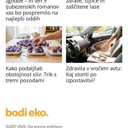
zgodbe – in teh 9
zdrave, sijoče in
ljubezenskih romanov
zaščitene lase
vas bo pospremilo na
najlepši oddih
Kako podaljšati
Zdravila v vročem avtu:
obstojnost sliv: Trik s
Kaj storiti po
tremi posodami
izpostavitvi?
©2007-2026. Vse pravice pridržane.