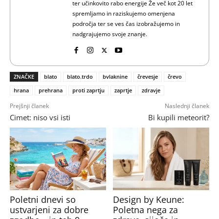
ter učinkovito rabo energije Že več kot 20 let
spremljamo in raziskujemo omenjena
področja ter se ves čas izobražujemo in
nadgrajujemo svoje znanje.
ZNAČKE
blato
blato.trdo
bvlaknine
črevesje
črevo
hrana
prehrana
proti zaprtju
zaprtje
zdravje
Prejšnji članek
Naslednji članek
Cimet: niso vsi isti
Bi kupili meteorit?
Poletni dnevi so
Design by Keune:
ustvarjeni za dobre
Poletna nega za