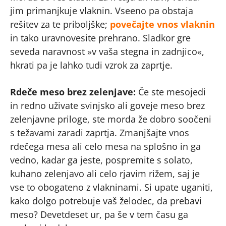
jim primanjkuje vlaknin. Vseeno pa obstaja
rešitev za te priboljške;
povečajte vnos vlaknin
in tako uravnovesite prehrano. Sladkor gre
seveda naravnost »v vaša stegna in zadnjico«,
hkrati pa je lahko tudi vzrok za zaprtje.
Rdeče meso brez zelenjave:
Če ste mesojedi
in redno uživate svinjsko ali goveje meso brez
zelenjavne priloge, ste morda že dobro soočeni
s težavami zaradi zaprtja. Zmanjšajte vnos
rdečega mesa ali celo mesa na splošno in ga
vedno, kadar ga jeste, pospremite s solato,
kuhano zelenjavo ali celo rjavim rižem, saj je
vse to obogateno z vlakninami. Si upate uganiti,
kako dolgo potrebuje vaš želodec, da prebavi
meso? Devetdeset ur, pa še v tem času ga