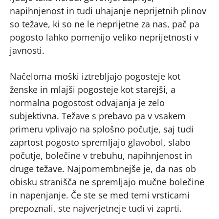
napihnjenost in tudi uhajanje neprijetnih plinov
so težave, ki so ne le neprijetne za nas, pač pa
pogosto lahko pomenijo veliko neprijetnosti v
javnosti.
Načeloma moški iztrebljajo pogosteje kot
ženske in mlajši pogosteje kot starejši, a
normalna pogostost odvajanja je zelo
subjektivna. Težave s prebavo pa v vsakem
primeru vplivajo na splošno počutje, saj tudi
zaprtost pogosto spremljajo glavobol, slabo
počutje, bolečine v trebuhu, napihnjenost in
druge težave. Najpomembnejše je, da nas ob
obisku stranišča ne spremljajo mučne bolečine
in napenjanje. Če ste se med temi vrsticami
prepoznali, ste najverjetneje tudi vi zaprti.