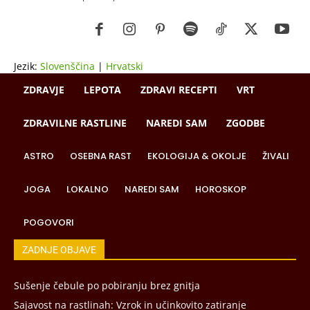
Jezik:
Slovenščina
|
Hrvatski
ZDRAVJE
LEPOTA
ZDRAVI RECEPTI
VRT
ZDRAVILNE RASTLINE
NAREDI SAM
ZGODBE
ASTRO
OSEBNA RAST
EKOLOGIJA & OKOLJE
ŽIVALI
JOGA
LOKALNO
NAREDI SAM
HOROSKOP
POGOVORI
ZADNJE OBJAVE
Sušenje čebule po pobiranju brez gnitja
Sajavost na rastlinah: Vzrok in učinkovito zatiranje