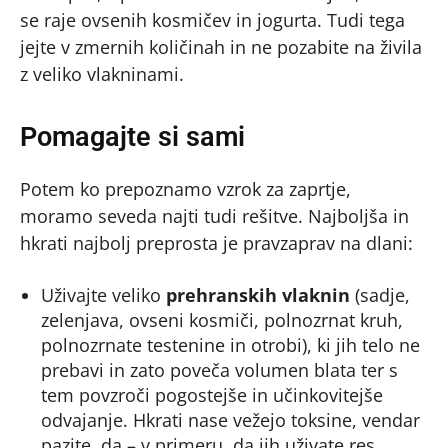
se raje ovsenih kosmičev in jogurta. Tudi tega
jejte v zmernih količinah in ne pozabite na živila
z veliko vlakninami.
Pomagajte si sami
Potem ko prepoznamo vzrok za zaprtje,
moramo seveda najti tudi rešitve. Najboljša in
hkrati najbolj preprosta je pravzaprav na dlani:
Uživajte veliko
prehranskih vlaknin
(sadje,
zelenjava, ovseni kosmiči, polnozrnat kruh,
polnozrnate testenine in otrobi), ki jih telo ne
prebavi in zato poveča volumen blata ter s
tem povzroči pogostejše in učinkovitejše
odvajanje. Hkrati nase vežejo toksine, vendar
pazite, da – v primeru, da jih uživate res