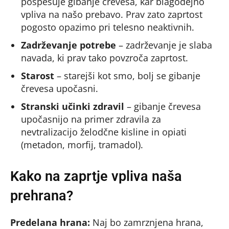
pospešuje gibanje črevesa, kar blagodejno
vpliva na našo prebavo. Prav zato zaprtost
pogosto opazimo pri telesno neaktivnih.
Zadrževanje potrebe
– zadrževanje je slaba
navada, ki prav tako povzroča zaprtost.
Starost
– starejši kot smo, bolj se gibanje
črevesa upočasni.
Stranski učinki zdravil
– gibanje črevesa
upočasnijo na primer zdravila za
nevtralizacijo želodčne kisline in opiati
(metadon, morfij, tramadol).
Kako na zaprtje vpliva naša
prehrana?
Predelana hrana:
Naj bo zamrznjena hrana,