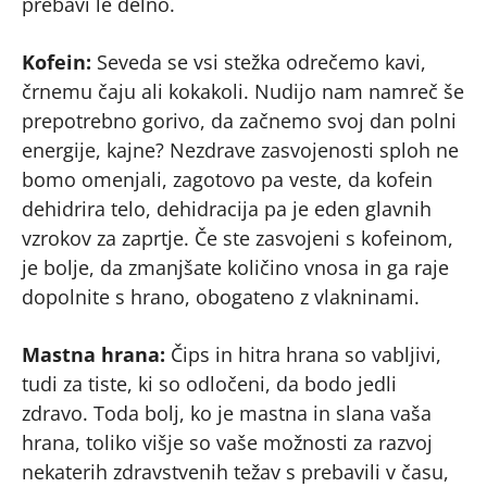
prebavi le delno.
Kofein:
Seveda se vsi stežka odrečemo kavi,
črnemu čaju ali kokakoli. Nudijo nam namreč še
prepotrebno gorivo, da začnemo svoj dan polni
energije, kajne? Nezdrave zasvojenosti sploh ne
bomo omenjali, zagotovo pa veste, da kofein
dehidrira telo, dehidracija pa je eden glavnih
vzrokov za zaprtje. Če ste zasvojeni s kofeinom,
je bolje, da zmanjšate količino vnosa in ga raje
dopolnite s hrano, obogateno z vlakninami.
Mastna hrana:
Čips in hitra hrana so vabljivi,
tudi za tiste, ki so odločeni, da bodo jedli
zdravo. Toda bolj, ko je mastna in slana vaša
hrana, toliko višje so vaše možnosti za razvoj
nekaterih zdravstvenih težav s prebavili v času,