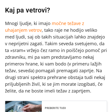
Kaj pa vetrovi?
Mnogi ljudje, ki imajo
močne težave z
uhajanjem vetrov
, tako raje ne hodijo veliko
med ljudi, saj ob takih situacijah lahko znajdejo
v neprijetni zagati. Takim seveda svetujemo, da
ta »sram« vržejo čez ramo in poiščejo pomoč pri
zdravniku, mi pa vam predstavljamo nekaj
primerov hrane, ki vam bodo (v primeru lažjih
težav, seveda) pomagali premagati zaprtje. Na
drugi strani spektra prehrane obstaja tudi nekaj
priljubljenih živil, ki se jim morate izogibati, če
želite, da ne boste imeli težav z zaprtjem.
PREBERITE TUDI