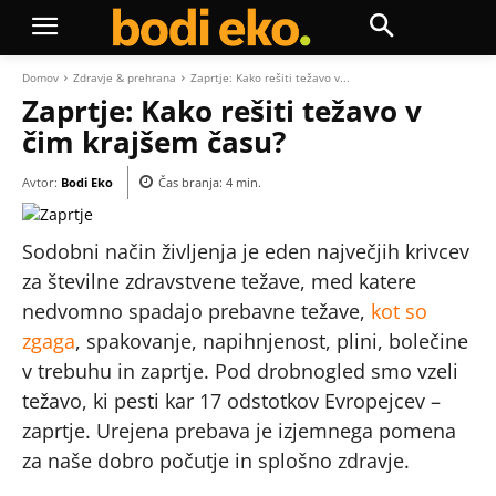
Domov
Zdravje & prehrana
Zaprtje: Kako rešiti težavo v...
Zaprtje: Kako rešiti težavo v
čim krajšem času?
Avtor:
Bodi Eko
Čas branja:
4
min.
Sodobni način življenja je eden največjih krivcev
za številne zdravstvene težave, med katere
nedvomno spadajo prebavne težave,
kot so
zgaga
, spakovanje, napihnjenost, plini, bolečine
v trebuhu in zaprtje. Pod drobnogled smo vzeli
težavo, ki pesti kar 17 odstotkov Evropejcev –
zaprtje. Urejena prebava je izjemnega pomena
za naše dobro počutje in splošno zdravje.