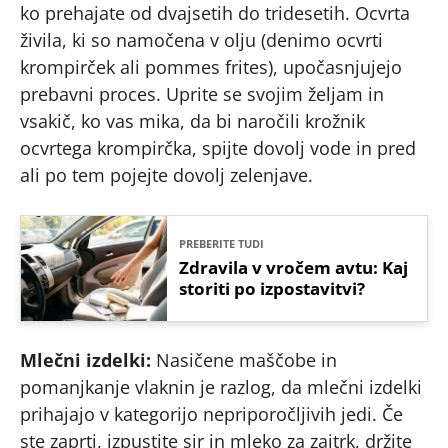
ko prehajate od dvajsetih do tridesetih. Ocvrta
živila, ki so namočena v olju (denimo ocvrti
krompirček ali pommes frites), upočasnjujejo
prebavni proces. Uprite se svojim željam in
vsakič, ko vas mika, da bi naročili krožnik
ocvrtega krompirčka, spijte dovolj vode in pred
ali po tem pojejte dovolj zelenjave.
PREBERITE TUDI
Zdravila v vročem avtu: Kaj
storiti po izpostavitvi?
Mlečni izdelki:
Nasičene maščobe in
pomanjkanje vlaknin je razlog, da mlečni izdelki
prihajajo v kategorijo nepriporočljivih jedi. Če
ste zaprti, izpustite sir in mleko za zajtrk, držite