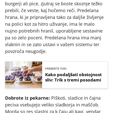
burgerji ali pice, zjutraj se boste skoznje težko
prebili, če veste, kaj hočemo reči. Predelana
hrana, ki je pripravljena tako za daljše življenje
na polici kot za hitro uživanje, ima le malo
nujno potrebnih hranil, uporabljene sestavine
pa so zelo poceni. Predelana hrana ima manj
vlaknin in se zato ustavi v vašem sistemu ter
povzroča neugodje.
PREBERITE TUDI
Kako podaljšati obstojnost
sliv: Trik s tremi posodami
Dobrote iz pekarne:
Piškoti, sladice in čajna
peciva vsebujejo veliko sladkorja in maščob.
Morda so res slastni za k čaju ali kavi, vendar