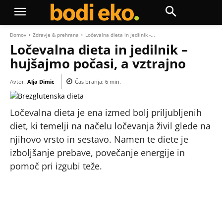
Domov
Zdravje & prehrana
Ločevalna dieta in jedilnik -...
Ločevalna dieta in jedilnik –
hujšajmo počasi, a vztrajno
Avtor:
Alja Dimic
Čas branja:
6
min.
Ločevalna dieta je ena izmed bolj priljubljenih
diet, ki temelji na načelu ločevanja živil glede na
njihovo vrsto in sestavo. Namen te diete je
izboljšanje prebave, povečanje energije in
pomoč pri izgubi teže.