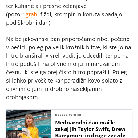
ter kuhane ali presne zelenjave
(pozor:
grah
, fižol, krompir in koruza spadajo
pod škrobni dan).
Na beljakovinski dan priporočamo ribo, pečeno
v pečici, poleg pa velik krožnik blitve, ki ste jo na
hitro blanširali v vreli vodi, jo odcedili ter po na
hitro podušili na olivnem olju in narezanem
česnu, ki ste ga prej čisto hitro popražili. Poleg
si lahko privoščite kar paradižnikovo solato z
olivnim oljem in drobno nasekljanim
drobnjakom.
PREBERITE TUDI
Mednarodni dan mačk:
zakaj jih Taylor Swift, Drew
Barrymore in druge zvezde