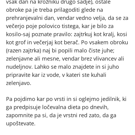
vsak dan na krožniku drugo sadje), ostale
obroke pa je treba prilagoditi glede na
prehranjevalni dan, vendar vedno velja, da se za
večerjo poje polovico tistega, kar je bilo za
kosilo-saj poznate pravilo: zajtrkuj kot kralj, kosi
kot grof in večerjaj kot berač. Po vsakem obroku
(razen zajtrka) naj bi popili malo čiste juhe;
zelenjavne ali mesne, vendar brez vlivancev ali
nudeljnov. Lahko se malo znajdete in si juho
pripravite kar iz vode, v kateri ste kuhali
zelenjavo.
Pa pojdimo kar po vrsti in si oglejmo jedilnik, ki
ga predpisuje ločevalna dieta po dnevih,
zapomnite pa si, da je vrstni red zato, da ga
upoštevate.