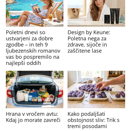
Poletni dnevi so
Design by Keune:
ustvarjeni za dobre
Poletna nega za
zgodbe – in teh 9
zdrave, sijoče in
ljubezenskih romanov
zaščitene lase
vas bo pospremilo na
najlepši oddih
Hrana v vročem avtu:
Kako podaljšati
Kdaj jo morate zavreči
obstojnost sliv: Trik s
tremi posodami