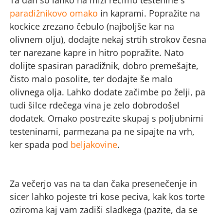
Ta dan so lahko na mizi recimo testenine s
paradižnikovo omako
in kaprami. Popražite na
kockice zrezano čebulo (najboljše kar na
olivnem olju), dodajte nekaj strtih strokov česna
ter narezane kapre in hitro popražite. Nato
dolijte spasiran paradižnik, dobro premešajte,
čisto malo posolite, ter dodajte še malo
olivnega olja. Lahko dodate začimbe po želji, pa
tudi šilce rdečega vina je zelo dobrodošel
dodatek. Omako postrezite skupaj s poljubnimi
testeninami, parmezana pa ne sipajte na vrh,
ker spada pod
beljakovine
.
Za večerjo vas na ta dan čaka presenečenje in
sicer lahko pojeste tri kose peciva, kak kos torte
oziroma kaj vam zadiši sladkega (pazite, da se