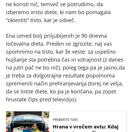
ne koristi nič, temveč se potrudimo, da
izberemo vrsto diete, ki nam bo pomagala
“oklestiti” tisto, kar je odveč.
Ena izmed bolj priljubljenih je 90 dnevna
ločevalna dieta. Preden se zgrozite, naj vas
spomnimo na tisto, kar že veste: za uspešno
hujšanje sta potrebna čas in vztrajnost (z danes
na jutri pač ne bo nič), poleg tega pa je jasno,da
je treba za dolgotrajne rezultate popolnoma
spremeniti način prehranjevanja (torej ne velja,
da se lotite diete, ko pa je končana, pa zopet
hrustate čips pred televizijo).
PREBERITE TUDI
Hrana v vročem avtu: Kdaj