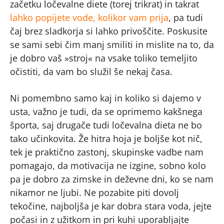
začetku ločevalne diete (torej trikrat) in takrat
lahko popijete vode, kolikor vam prija
, pa tudi
čaj brez sladkorja si lahko privoščite. Poskusite
se sami sebi čim manj smiliti in mislite na to, da
je dobro vaš »stroj« na vsake toliko temeljito
očistiti, da vam bo služil še nekaj časa.
Ni pomembno samo kaj in koliko si dajemo v
usta, važno je tudi, da se oprimemo kakšnega
športa, saj drugače tudi ločevalna dieta ne bo
tako učinkovita. Že hitra hoja je boljše kot nič,
tek je praktično zastonj, skupinske vadbe nam
pomagajo, da motivacija ne izgine, sobno kolo
pa je dobro za zimske in deževne dni, ko se nam
nikamor ne ljubi. Ne pozabite piti dovolj
tekočine, najboljša je kar dobra stara voda, jejte
počasi in z užitkom in pri kuhi uporabljajte