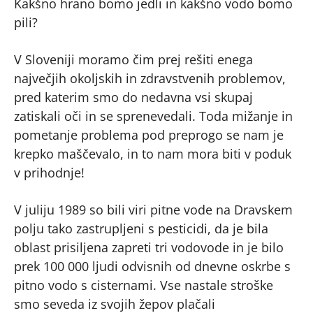
Kakšno hrano bomo jedli in kakšno vodo bomo
pili?
V Sloveniji moramo čim prej rešiti enega
največjih okoljskih in zdravstvenih problemov,
pred katerim smo do nedavna vsi skupaj
zatiskali oči in se sprenevedali. Toda mižanje in
pometanje problema pod preprogo se nam je
krepko maščevalo, in to nam mora biti v poduk
v prihodnje!
V juliju 1989 so bili viri pitne vode na Dravskem
polju tako zastrupljeni s pesticidi, da je bila
oblast prisiljena zapreti tri vodovode in je bilo
prek 100 000 ljudi odvisnih od dnevne oskrbe s
pitno vodo s cisternami. Vse nastale stroške
smo seveda iz svojih žepov plačali