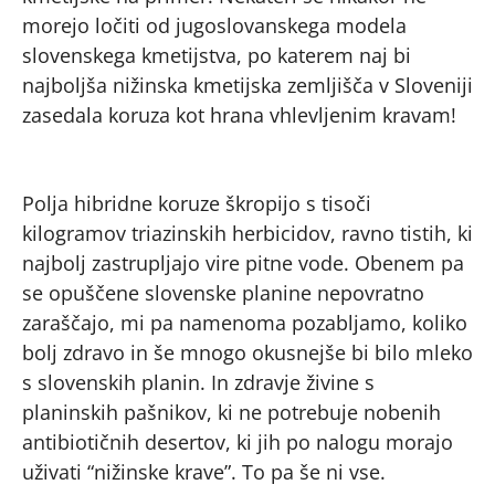
morejo ločiti od jugoslovanskega modela
slovenskega kmetijstva, po katerem naj bi
najboljša nižinska kmetijska zemljišča v Sloveniji
zasedala koruza kot hrana vhlevljenim kravam!
Polja hibridne koruze škropijo s tisoči
kilogramov triazinskih herbicidov, ravno tistih, ki
najbolj zastrupljajo vire pitne vode. Obenem pa
se opuščene slovenske planine nepovratno
zaraščajo, mi pa namenoma pozabljamo, koliko
bolj zdravo in še mnogo okusnejše bi bilo mleko
s slovenskih planin. In zdravje živine s
planinskih pašnikov, ki ne potrebuje nobenih
antibiotičnih desertov, ki jih po nalogu morajo
uživati “nižinske krave”. To pa še ni vse.