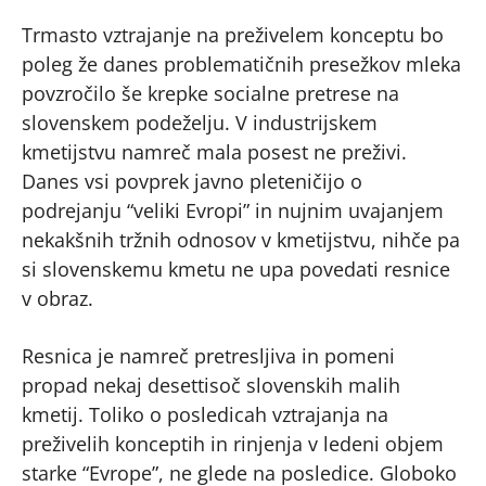
Trmasto vztrajanje na preživelem konceptu bo
poleg že danes problematičnih presežkov mleka
povzročilo še krepke socialne pretrese na
slovenskem podeželju. V industrijskem
kmetijstvu namreč mala posest ne preživi.
Danes vsi povprek javno pleteničijo o
podrejanju “veliki Evropi” in nujnim uvajanjem
nekakšnih tržnih odnosov v kmetijstvu, nihče pa
si slovenskemu kmetu ne upa povedati resnice
v obraz.
Resnica je namreč pretresljiva in pomeni
propad nekaj desettisoč slovenskih malih
kmetij. Toliko o posledicah vztrajanja na
preživelih konceptih in rinjenja v ledeni objem
starke “Evrope”, ne glede na posledice. Globoko