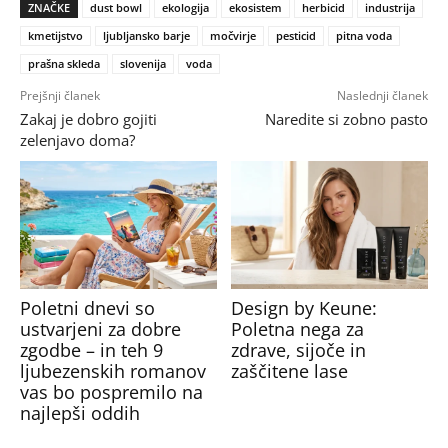
ZNAČKE
dust bowl
ekologija
ekosistem
herbicid
industrija
kmetijstvo
ljubljansko barje
močvirje
pesticid
pitna voda
prašna skleda
slovenija
voda
Prejšnji članek
Naslednji članek
Zakaj je dobro gojiti
Naredite si zobno pasto
zelenjavo doma?
Poletni dnevi so
Design by Keune:
ustvarjeni za dobre
Poletna nega za
zgodbe – in teh 9
zdrave, sijoče in
ljubezenskih romanov
zaščitene lase
vas bo pospremilo na
najlepši oddih