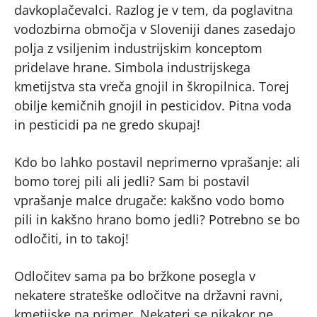
davkoplačevalci. Razlog je v tem, da poglavitna
vodozbirna območja v Sloveniji danes zasedajo
polja z vsiljenim industrijskim konceptom
pridelave hrane. Simbola industrijskega
kmetijstva sta vreča gnojil in škropilnica. Torej
obilje kemičnih gnojil in pesticidov. Pitna voda
in pesticidi pa ne gredo skupaj!
Kdo bo lahko postavil neprimerno vprašanje: ali
bomo torej pili ali jedli? Sam bi postavil
vprašanje malce drugače: kakšno vodo bomo
pili in kakšno hrano bomo jedli? Potrebno se bo
odločiti, in to takoj!
Odločitev sama pa bo bržkone posegla v
nekatere strateške odločitve na državni ravni,
kmetijske na primer. Nekateri se nikakor ne