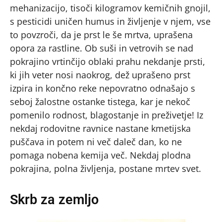
mehanizacijo, tisoči kilogramov kemičnih gnojil,
s pesticidi uničen humus in življenje v njem, vse
to povzroči, da je prst le še mrtva, uprašena
opora za rastline. Ob suši in vetrovih se nad
pokrajino vrtinčijo oblaki prahu nekdanje prsti,
ki jih veter nosi naokrog, dež uprašeno prst
izpira in končno reke nepovratno odnašajo s
seboj žalostne ostanke tistega, kar je nekoč
pomenilo rodnost, blagostanje in preživetje! Iz
nekdaj rodovitne ravnice nastane kmetijska
puščava in potem ni več daleč dan, ko ne
pomaga nobena kemija več. Nekdaj plodna
pokrajina, polna življenja, postane mrtev svet.
Skrb za zemljo