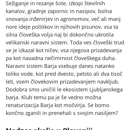
Sežiganje in rezanje šote, izkopi številnih
kanalov, gradnje zapornic in nasipov, bolna
snovanja inženirjev in agronomov, več ali manj
nore ideje politikov in njihovih pisunov, vsa ta
silna človeška volja naj bi dokončno ukrotila
velikanski naravni sistem. Toda ves človeški trud
se je izkazal kot ničev, vsa njegova prizadevanja
pa kot navadna nečimrnost človeškega duha.
Naravni sistem Barja vsebuje danes natanko
toliko vode, kot pred dvesto, petsto ali dva tisoč
leti, vsem človekovim prizadevanjem navkljub.
Dodobra smo uničili le ekosistem Ljubljanskega
barja. Klub temu pa je še vedno možna
renaturizacija Barja kot močvirja. Se bomo
končno zganili in prenehali s svojim nasiljem?