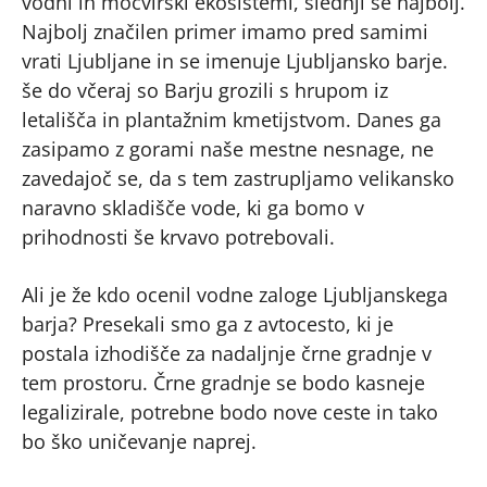
vodni in močvirski ekosistemi, slednji še najbolj.
Najbolj značilen primer imamo pred samimi
vrati Ljubljane in se imenuje Ljubljansko barje.
še do včeraj so Barju grozili s hrupom iz
letališča in plantažnim kmetijstvom. Danes ga
zasipamo z gorami naše mestne nesnage, ne
zavedajoč se, da s tem zastrupljamo velikansko
naravno skladišče vode, ki ga bomo v
prihodnosti še krvavo potrebovali.
Ali je že kdo ocenil vodne zaloge Ljubljanskega
barja? Presekali smo ga z avtocesto, ki je
postala izhodišče za nadaljnje črne gradnje v
tem prostoru. Črne gradnje se bodo kasneje
legalizirale, potrebne bodo nove ceste in tako
bo ško uničevanje naprej.