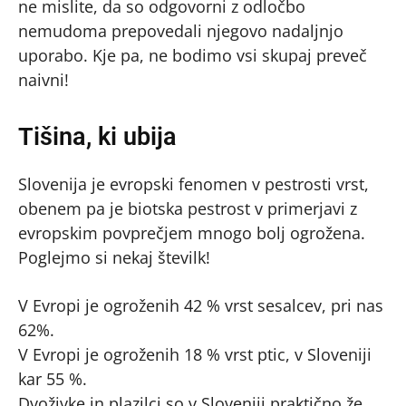
ne mislite, da so odgovorni z odločbo
nemudoma prepovedali njegovo nadaljnjo
uporabo. Kje pa, ne bodimo vsi skupaj preveč
naivni!
Tišina, ki ubija
Slovenija je evropski fenomen v pestrosti vrst,
obenem pa je biotska pestrost v primerjavi z
evropskim povprečjem mnogo bolj ogrožena.
Poglejmo si nekaj številk!
V Evropi je ogroženih 42 % vrst sesalcev, pri nas
62%.
V Evropi je ogroženih 18 % vrst ptic, v Sloveniji
kar 55 %.
Dvoživke in plazilci so v Sloveniji praktično že