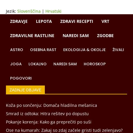
Jezik:
Slovenščina
|
Hrvatski
ZDRAVJE
LEPOTA
ZDRAVI RECEPTI
VRT
ZDRAVILNE RASTLINE
NAREDI SAM
ZGODBE
ASTRO
OSEBNA RAST
EKOLOGIJA & OKOLJE
ŽIVALI
JOGA
LOKALNO
NAREDI SAM
HOROSKOP
POGOVORI
ZADNJE OBJAVE
Koža po sončenju: Domača hladilna mešanica
Smrad iz odtoka: Hitra rešitev po dopustu
Pokanje korenja: Kako ga preprečiti po suši
Ose na kumarah: Zakaj so zdaj začele gristi tudi zelenjavo?