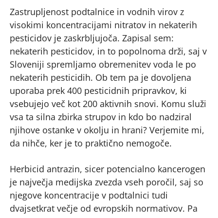
Zastrupljenost podtalnice in vodnih virov z
visokimi koncentracijami nitratov in nekaterih
pesticidov je zaskrbljujoča. Zapisal sem:
nekaterih pesticidov, in to popolnoma drži, saj v
Sloveniji spremljamo obremenitev voda le po
nekaterih pesticidih. Ob tem pa je dovoljena
uporaba prek 400 pesticidnih pripravkov, ki
vsebujejo več kot 200 aktivnih snovi. Komu služi
vsa ta silna zbirka strupov in kdo bo nadziral
njihove ostanke v okolju in hrani? Verjemite mi,
da nihče, ker je to praktično nemogoče.
Herbicid antrazin, sicer potencialno kancerogen
je največja medijska zvezda vseh poročil, saj so
njegove koncentracije v podtalnici tudi
dvajsetkrat večje od evropskih normativov. Pa