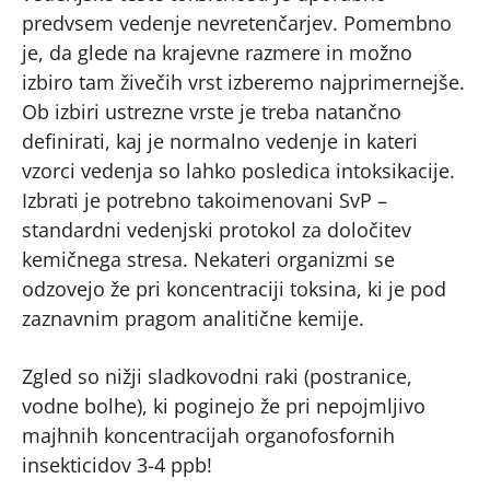
predvsem vedenje nevretenčarjev. Pomembno
je, da glede na krajevne razmere in možno
izbiro tam živečih vrst izberemo najprimernejše.
Ob izbiri ustrezne vrste je treba natančno
definirati, kaj je normalno vedenje in kateri
vzorci vedenja so lahko posledica intoksikacije.
Izbrati je potrebno takoimenovani SvP –
standardni vedenjski protokol za določitev
kemičnega stresa. Nekateri organizmi se
odzovejo že pri koncentraciji toksina, ki je pod
zaznavnim pragom analitične kemije.
Zgled so nižji sladkovodni raki (postranice,
vodne bolhe), ki poginejo že pri nepojmljivo
majhnih koncentracijah organofosfornih
insekticidov 3-4 ppb!