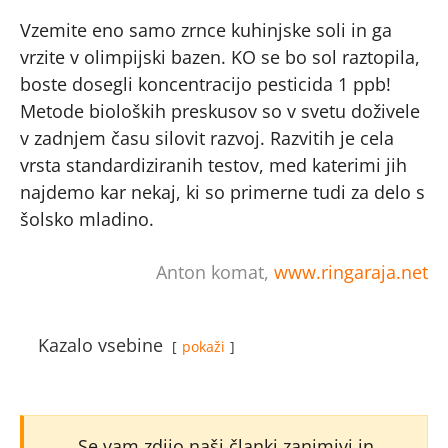
Vzemite eno samo zrnce kuhinjske soli in ga
vrzite v olimpijski bazen. KO se bo sol raztopila,
boste dosegli koncentracijo pesticida 1 ppb!
Metode bioloških preskusov so v svetu doživele
v zadnjem času silovit razvoj. Razvitih je cela
vrsta standardiziranih testov, med katerimi jih
najdemo kar nekaj, ki so primerne tudi za delo s
šolsko mladino.
Anton komat,
www.ringaraja.net
Kazalo vsebine
pokaži
Se vam zdijo naši članki zanimivi in