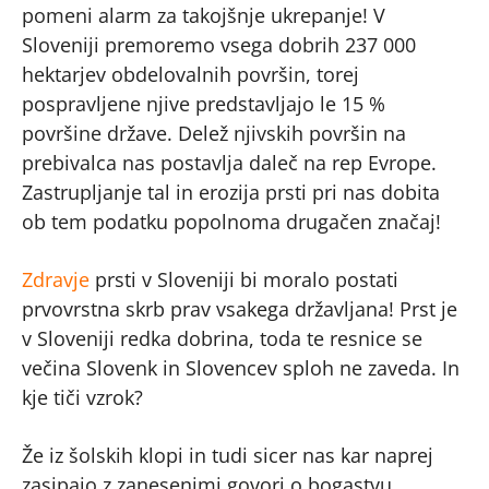
pomeni alarm za takojšnje ukrepanje! V
Sloveniji premoremo vsega dobrih 237 000
hektarjev obdelovalnih površin, torej
pospravljene njive predstavljajo le 15 %
površine države. Delež njivskih površin na
prebivalca nas postavlja daleč na rep Evrope.
Zastrupljanje tal in erozija prsti pri nas dobita
ob tem podatku popolnoma drugačen značaj!
Zdravje
prsti v Sloveniji bi moralo postati
prvovrstna skrb prav vsakega državljana! Prst je
v Sloveniji redka dobrina, toda te resnice se
večina Slovenk in Slovencev sploh ne zaveda. In
kje tiči vzrok?
Že iz šolskih klopi in tudi sicer nas kar naprej
zasipajo z zanesenimi govori o bogastvu