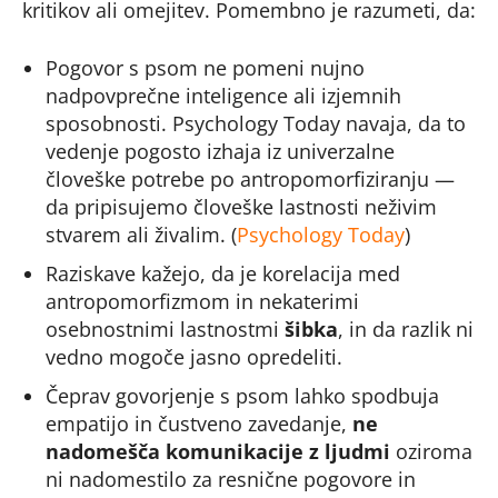
kritikov ali omejitev. Pomembno je razumeti, da:
Pogovor s psom ne pomeni nujno
nadpovprečne inteligence ali izjemnih
sposobnosti. Psychology Today navaja, da to
vedenje pogosto izhaja iz univerzalne
človeške potrebe po antropomorfiziranju —
da pripisujemo človeške lastnosti neživim
stvarem ali živalim. (
Psychology Today
)
Raziskave kažejo, da je korelacija med
antropomorfizmom in nekaterimi
osebnostnimi lastnostmi
šibka
, in da razlik ni
vedno mogoče jasno opredeliti.
Čeprav govorjenje s psom lahko spodbuja
empatijo in čustveno zavedanje,
ne
nadomešča komunikacije z ljudmi
oziroma
ni nadomestilo za resnične pogovore in