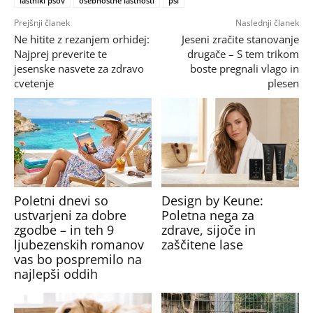
lastniki psov
osebnostne lastnosti
psi
Prejšnji članek
Naslednji članek
Ne hitite z rezanjem orhidej:
Jeseni zračite stanovanje
Najprej preverite te
drugače – S tem trikom
jesenske nasvete za zdravo
boste pregnali vlago in
cvetenje
plesen
Poletni dnevi so
Design by Keune:
ustvarjeni za dobre
Poletna nega za
zgodbe – in teh 9
zdrave, sijoče in
ljubezenskih romanov
zaščitene lase
vas bo pospremilo na
najlepši oddih