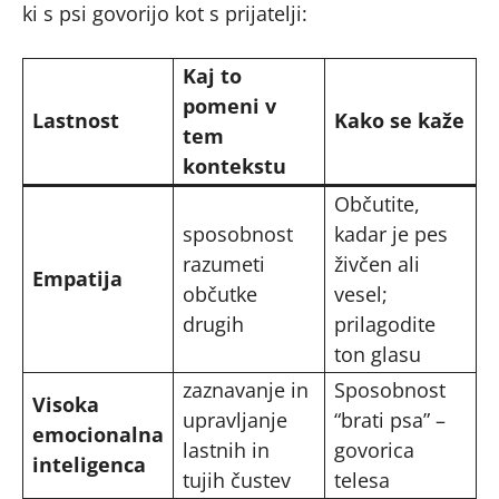
ki s psi govorijo kot s prijatelji:
Kaj to
pomeni v
Lastnost
Kako se kaže
tem
kontekstu
Občutite,
sposobnost
kadar je pes
razumeti
živčen ali
Empatija
občutke
vesel;
drugih
prilagodite
ton glasu
zaznavanje in
Sposobnost
Visoka
upravljanje
“brati psa” –
emocionalna
lastnih in
govorica
inteligenca
tujih čustev
telesa