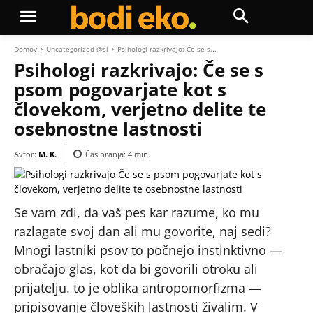
Domov
Uncategorized @sl
Psihologi razkrivajo: Če se s...
Psihologi razkrivajo: Če se s
psom pogovarjate kot s
človekom, verjetno delite te
osebnostne lastnosti
Avtor:
M. K.
Čas branja:
4
min.
Se vam zdi, da vaš pes kar razume, ko mu
razlagate svoj dan ali mu govorite, naj sedi?
Mnogi lastniki psov to počnejo instinktivno —
obračajo glas, kot da bi govorili otroku ali
prijatelju. to je oblika antropomorfizma —
pripisovanje človeških lastnosti živalim. V