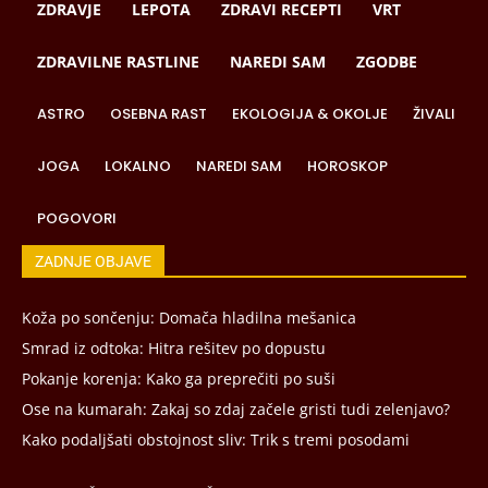
ZDRAVJE
LEPOTA
ZDRAVI RECEPTI
VRT
ZDRAVILNE RASTLINE
NAREDI SAM
ZGODBE
ASTRO
OSEBNA RAST
EKOLOGIJA & OKOLJE
ŽIVALI
JOGA
LOKALNO
NAREDI SAM
HOROSKOP
POGOVORI
ZADNJE OBJAVE
Koža po sončenju: Domača hladilna mešanica
Smrad iz odtoka: Hitra rešitev po dopustu
Pokanje korenja: Kako ga preprečiti po suši
Ose na kumarah: Zakaj so zdaj začele gristi tudi zelenjavo?
Kako podaljšati obstojnost sliv: Trik s tremi posodami