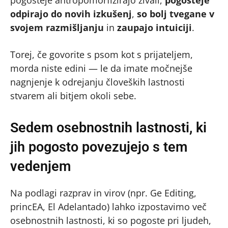
pogosteje antropomorfizirajo živali,
pogosteje
odpirajo do novih izkušenj
,
so bolj tvegane v
svojem razmišljanju
in
zaupajo intuiciji
.
Torej, če govorite s psom kot s prijateljem,
morda niste edini — le da imate močnejše
nagnjenje k odrejanju človeških lastnosti
stvarem ali bitjem okoli sebe.
Sedem osebnostnih lastnosti, ki
jih pogosto povezujejo s tem
vedenjem
Na podlagi razprav in virov (npr. Ge Editing,
princEA, El Adelantado) lahko izpostavimo več
osebnostnih lastnosti, ki so pogoste pri ljudeh,