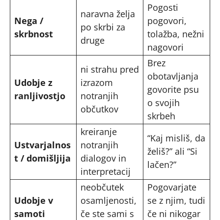
Pogosti
naravna želja
Nega /
pogovori,
po skrbi za
skrbnost
tolažba, nežni
druge
nagovori
Brez
ni strahu pred
obotavljanja
Udobje z
izrazom
govorite psu
ranljivostjo
notranjih
o svojih
občutkov
skrbeh
kreiranje
“Kaj misliš, da
Ustvarjalnos
notranjih
želiš?” ali “Si
t / domišljija
dialogov in
lačen?”
interpretacij
neobčutek
Pogovarjate
Udobje v
osamljenosti,
se z njim, tudi
samoti
če ste sami s
če ni nikogar