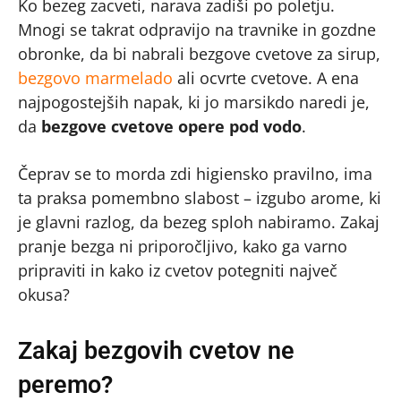
Ko bezeg zacveti, narava zadiši po poletju.
Mnogi se takrat odpravijo na travnike in gozdne
obronke, da bi nabrali bezgove cvetove za sirup,
bezgovo marmelado
ali ocvrte cvetove. A ena
najpogostejših napak, ki jo marsikdo naredi je,
da
bezgove cvetove opere pod vodo
.
Čeprav se to morda zdi higiensko pravilno, ima
ta praksa pomembno slabost – izgubo arome, ki
je glavni razlog, da bezeg sploh nabiramo. Zakaj
pranje bezga ni priporočljivo, kako ga varno
pripraviti in kako iz cvetov potegniti največ
okusa?
Zakaj bezgovih cvetov ne
peremo?