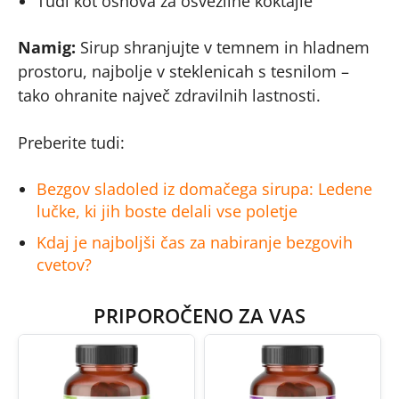
Tudi kot osnova za osvežilne koktajle
Namig:
Sirup shranjujte v temnem in hladnem
prostoru, najbolje v steklenicah s tesnilom –
tako ohranite največ zdravilnih lastnosti.
Preberite tudi:
Bezgov sladoled iz domačega sirupa: Ledene
lučke, ki jih boste delali vse poletje
Kdaj je najboljši čas za nabiranje bezgovih
cvetov?
PRIPOROČENO ZA VAS