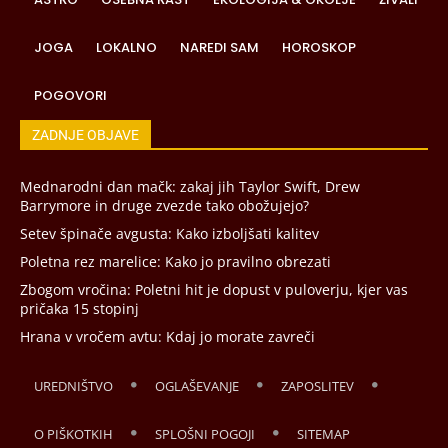
JOGA
LOKALNO
NAREDI SAM
HOROSKOP
POGOVORI
ZADNJE OBJAVE
Mednarodni dan mačk: zakaj jih Taylor Swift, Drew
Barrymore in druge zvezde tako obožujejo?
Setev špinače avgusta: Kako izboljšati kalitev
Poletna rez marelice: Kako jo pravilno obrezati
Zbogom vročina: Poletni hit je dopust v puloverju, kjer vas
pričaka 15 stopinj
Hrana v vročem avtu: Kdaj jo morate zavreči
UREDNIŠTVO
OGLAŠEVANJE
ZAPOSLITEV
O PIŠKOTKIH
SPLOŠNI POGOJI
SITEMAP