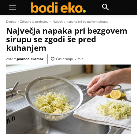
Domov
Zdravje & prehrana
Največja napaka pri bezgovem sirupu...
Največja napaka pri bezgovem
sirupu se zgodi še pred
kuhanjem
Avtor:
Jolanda Kramar
Čas branja:
2
min.