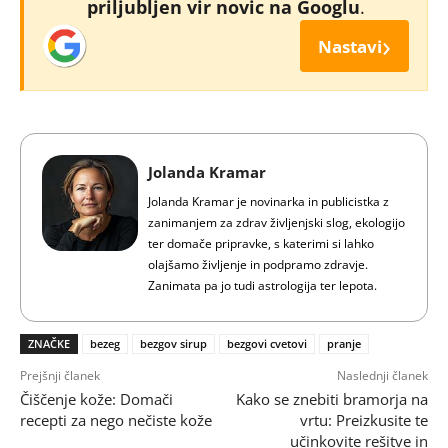
priljubljen vir novic na Googlu
.
›
Nastavi
Jolanda Kramar
Jolanda Kramar je novinarka in publicistka z
zanimanjem za zdrav življenjski slog, ekologijo
ter domače pripravke, s katerimi si lahko
olajšamo življenje in podpramo zdravje.
Zanimata pa jo tudi astrologija ter lepota.
ZNAČKE
bezeg
bezgov sirup
bezgovi cvetovi
pranje
Prejšnji članek
Naslednji članek
Čiščenje kože: Domači
Kako se znebiti bramorja na
recepti za nego nečiste kože
vrtu: Preizkusite te
učinkovite rešitve in