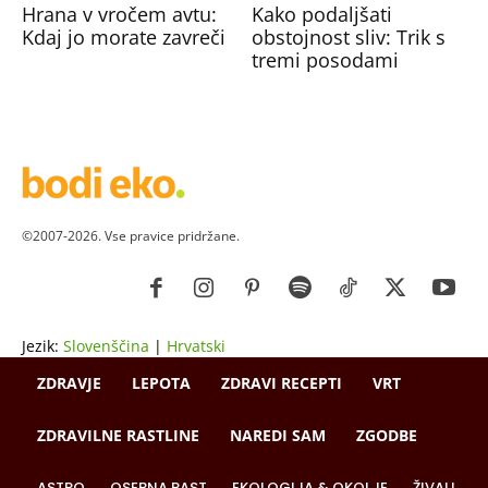
Hrana v vročem avtu:
Kako podaljšati
Kdaj jo morate zavreči
obstojnost sliv: Trik s
tremi posodami
©2007-2026. Vse pravice pridržane.
Jezik:
Slovenščina
|
Hrvatski
ZDRAVJE
LEPOTA
ZDRAVI RECEPTI
VRT
ZDRAVILNE RASTLINE
NAREDI SAM
ZGODBE
ASTRO
OSEBNA RAST
EKOLOGIJA & OKOLJE
ŽIVALI