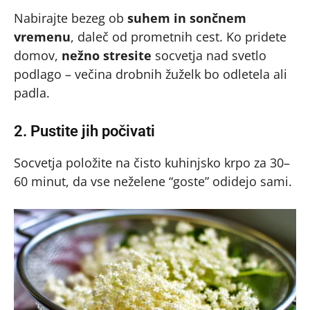
Nabirajte bezeg ob
suhem in sončnem
vremenu
, daleč od prometnih cest. Ko pridete
domov,
nežno stresite
socvetja nad svetlo
podlago – večina drobnih žuželk bo odletela ali
padla.
2. Pustite jih počivati
Socvetja položite na čisto kuhinjsko krpo za 30–
60 minut, da vse neželene “goste” odidejo sami.