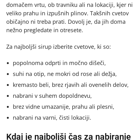
domačem vrtu, ob travniku ali na lokaciji, kjer ni
veliko prahu in izpušnih plinov. Takšnih cvetov
običajno ni treba prati. Dovolj je, da jih doma
nežno pregledate in otresete.
Za najboljši sirup izberite cvetove, ki so:
popolnoma odprti in močno dišeči,
suhi na otip, ne mokri od rose ali dežja,
kremasto beli, brez rjavih ali ovenelih delov,
nabrani v suhem dopoldnevu,
brez vidne umazanije, prahu ali plesni,
nabrani na varni, čisti lokaciji.
Kdaj je najboljši čas za nabiranje