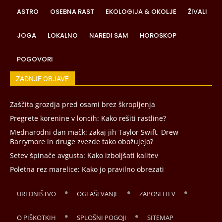
ASTRO
OSEBNA RAST
EKOLOGIJA & OKOLJE
ŽIVALI
JOGA
LOKALNO
NAREDI SAM
HOROSKOP
POGOVORI
ZADNJE OBJAVE
Zaščita grozdja pred osami brez škropljenja
Pregrete korenine v loncih: Kako rešiti rastline?
Mednarodni dan mačk: zakaj jih Taylor Swift, Drew
Barrymore in druge zvezde tako obožujejo?
Setev špinače avgusta: Kako izboljšati kalitev
Poletna rez marelice: Kako jo pravilno obrezati
UREDNIŠTVO
OGLAŠEVANJE
ZAPOSLITEV
O PIŠKOTKIH
SPLOŠNI POGOJI
SITEMAP