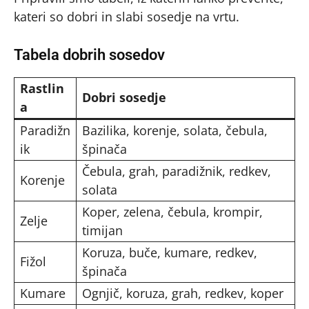
kateri so dobri in slabi sosedje na vrtu.
Tabela dobrih sosedov
Rastlin
Dobri sosedje
a
Paradižn
Bazilika, korenje, solata, čebula,
ik
špinača
Čebula, grah, paradižnik, redkev,
Korenje
solata
Koper, zelena, čebula, krompir,
Zelje
timijan
Koruza, buče, kumare, redkev,
Fižol
špinača
Kumare
Ognjič, koruza, grah, redkev, koper