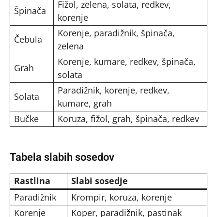
Fižol, zelena, solata, redkev,
Špinača
korenje
Korenje, paradižnik, špinača,
Čebula
zelena
Korenje, kumare, redkev, špinača,
Grah
solata
Paradižnik, korenje, redkev,
Solata
kumare, grah
Bučke
Koruza, fižol, grah, špinača, redkev
Tabela slabih sosedov
Rastlina
Slabi sosedje
Paradižnik
Krompir, koruza, korenje
Korenje
Koper, paradižnik, pastinak