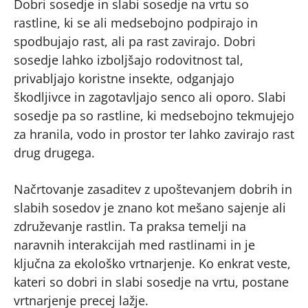
Dobri sosedje in slabi sosedje na vrtu so
rastline, ki se ali medsebojno podpirajo in
spodbujajo rast, ali pa rast zavirajo. Dobri
sosedje lahko izboljšajo rodovitnost tal,
privabljajo koristne insekte, odganjajo
škodljivce in zagotavljajo senco ali oporo. Slabi
sosedje pa so rastline, ki medsebojno tekmujejo
za hranila, vodo in prostor ter lahko zavirajo rast
drug drugega.
Načrtovanje zasaditev z upoštevanjem dobrih in
slabih sosedov je znano kot mešano sajenje ali
združevanje rastlin. Ta praksa temelji na
naravnih interakcijah med rastlinami in je
ključna za ekološko vrtnarjenje. Ko enkrat veste,
kateri so dobri in slabi sosedje na vrtu, postane
vrtnarjenje precej lažje.