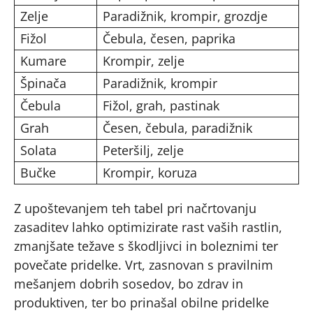
Zelje
Paradižnik, krompir, grozdje
Fižol
Čebula, česen, paprika
Kumare
Krompir, zelje
Špinača
Paradižnik, krompir
Čebula
Fižol, grah, pastinak
Grah
Česen, čebula, paradižnik
Solata
Peteršilj, zelje
Bučke
Krompir, koruza
Z upoštevanjem teh tabel pri načrtovanju
zasaditev lahko optimizirate rast vaših rastlin,
zmanjšate težave s škodljivci in boleznimi ter
povečate pridelke. Vrt, zasnovan s pravilnim
mešanjem dobrih sosedov, bo zdrav in
produktiven, ter bo prinašal obilne pridelke