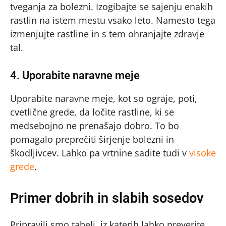
tveganja za bolezni. Izogibajte se sajenju enakih
rastlin na istem mestu vsako leto. Namesto tega
izmenjujte rastline in s tem ohranjajte zdravje
tal.
4. Uporabite naravne meje
Uporabite naravne meje, kot so ograje, poti,
cvetlične grede, da ločite rastline, ki se
medsebojno ne prenašajo dobro. To bo
pomagalo preprečiti širjenje bolezni in
škodljivcev. Lahko pa vrtnine sadite tudi v
visoke
grede
.
Primer dobrih in slabih sosedov
Pripravili smo tabeli, iz katerih lahko preverite,