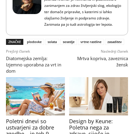
zanimanjem za zdrav življenjski slog, ekologijo
ter domače pripravke, s katerimi si lahko
olajšamo življenje in podpramo zdravje.
Zanimata pa jo tudi astrologija ter lepota.
ZNAČKE
plodovke
solata
sosedje
vrtne rastline
zasaditev
Prejšnji članek
Naslednji članek
Diatomejska zemlja:
Mrtva kopriva, zaveznica
Izjemno uporabna za vrt in
žensk
dom
Poletni dnevi so
Design by Keune:
ustvarjeni za dobre
Poletna nega za
zgodbe – in teh 9
zdrave, sijoče in