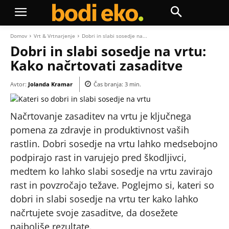
Domov
Vrt & Vrtnarjenje
Dobri in slabi sosedje na...
Dobri in slabi sosedje na vrtu:
Kako načrtovati zasaditve
Avtor:
Jolanda Kramar
Čas branja:
3
min.
Načrtovanje zasaditev na vrtu je ključnega
pomena za zdravje in produktivnost vaših
rastlin. Dobri sosedje na vrtu lahko medsebojno
podpirajo rast in varujejo pred škodljivci,
medtem ko lahko slabi sosedje na vrtu zavirajo
rast in povzročajo težave. Poglejmo si, kateri so
dobri in slabi sosedje na vrtu ter kako lahko
načrtujete svoje zasaditve, da dosežete
najboljše rezultate.