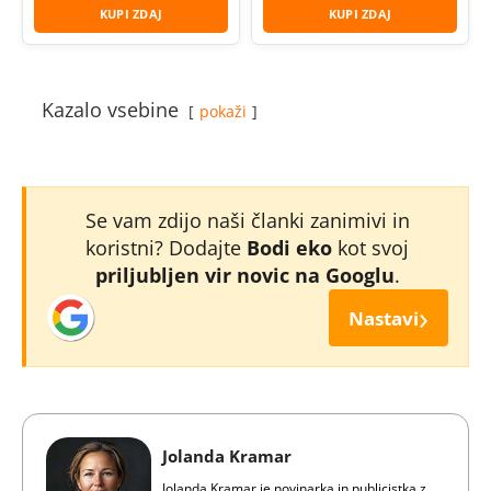
KUPI ZDAJ
KUPI ZDAJ
Kazalo vsebine
pokaži
Se vam zdijo naši članki zanimivi in
koristni? Dodajte
Bodi eko
kot svoj
priljubljen vir novic na Googlu
.
›
Nastavi
Jolanda Kramar
Jolanda Kramar je novinarka in publicistka z