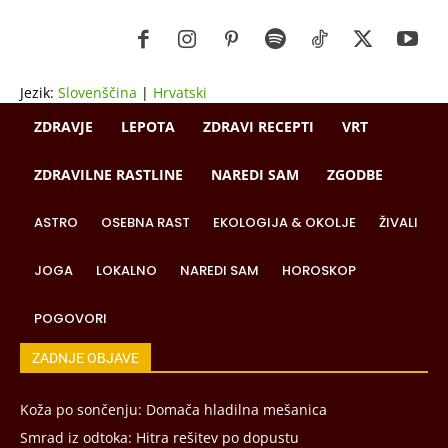
Jezik:
Slovenščina
|
Hrvatski
ZDRAVJE
LEPOTA
ZDRAVI RECEPTI
VRT
ZDRAVILNE RASTLINE
NAREDI SAM
ZGODBE
ASTRO
OSEBNA RAST
EKOLOGIJA & OKOLJE
ŽIVALI
JOGA
LOKALNO
NAREDI SAM
HOROSKOP
POGOVORI
ZADNJE OBJAVE
Koža po sončenju: Domača hladilna mešanica
Smrad iz odtoka: Hitra rešitev po dopustu