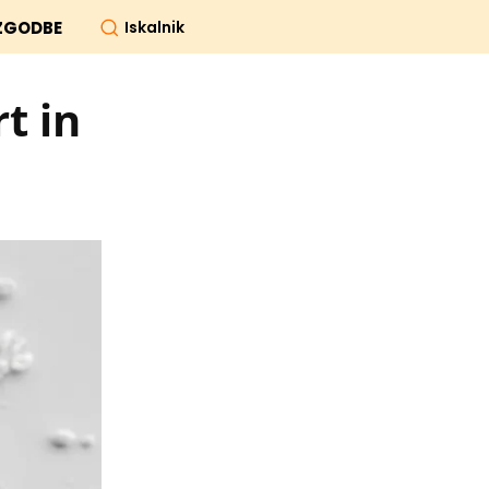
Iskalnik
ZGODBE
t in