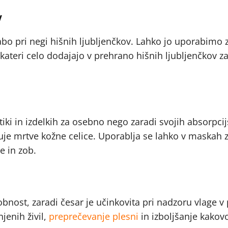
v
abo pri negi hišnih ljubljenčkov. Lahko jo uporabimo 
kateri celo dodajajo v prehrano hišnih ljubljenčkov z
ki in izdelkih za osebno nego zaradi svojih absorpcij
njuje mrtve kožne celice. Uporablja se lahko v maskah 
e in zob.
nost, zaradi česar je učinkovita pri nadzoru vlage v 
jenih živil,
preprečevanje plesni
in izboljšanje kakovo