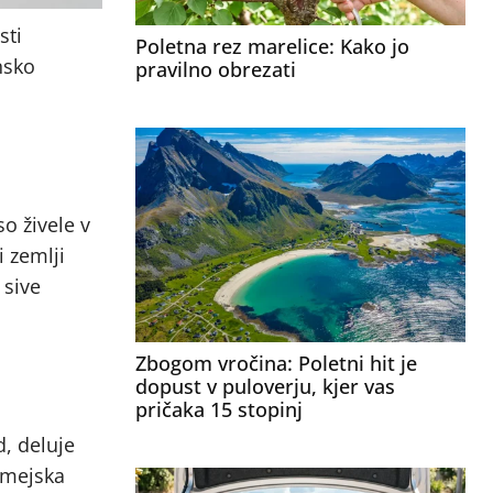
sti
Poletna rez marelice: Kako jo
nsko
pravilno obrezati
so živele v
i zemlji
 sive
Zbogom vročina: Poletni hit je
dopust v puloverju, kjer vas
pričaka 15 stopinj
, deluje
omejska