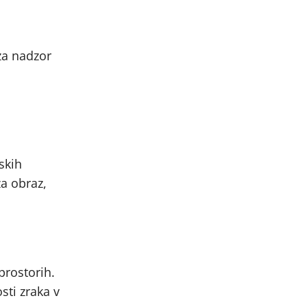
za nadzor
a
skih
za obraz,
prostorih.
sti zraka v