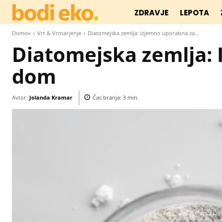
ZDRAVJE
LEPOTA
Domov
Vrt & Vrtnarjenje
Diatomejska zemlja: Izjemno uporabna za...
Diatomejska zemlja: 
dom
Avtor:
Jolanda Kramar
Čas branja:
3
min.