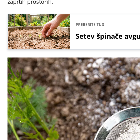
zaprtih prostorih.
PREBERITE TUDI
Setev špinače avgu