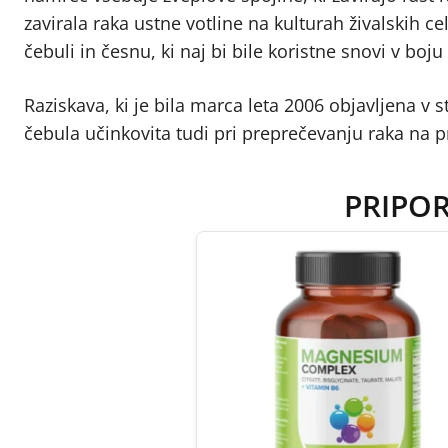
zavirala raka ustne votline na kulturah živalskih ce
čebuli in česnu, ki naj bi bile koristne snovi v boju
Raziskava, ki je bila marca leta 2006 objavljena v s
čebula učinkovita tudi pri preprečevanju raka na p
PRIPO