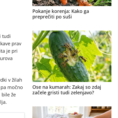
Pokanje korenja: Kako ga
preprečiti po suši
i tudi
skave prav
ta je pri
surova
dki v žilah
Ose na kumarah: Zakaj so zdaj
la pa močno
začele gristi tudi zelenjavo?
 bile že
lja.