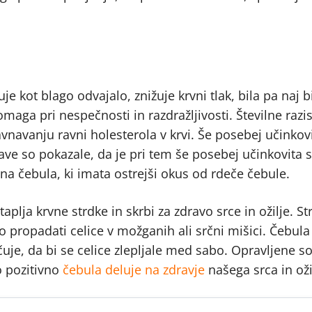
 kot blago odvajalo, znižuje krvni tlak, bila pa naj b
omaga pri nespečnosti in razdražljivosti. Številne razi
avnavanju ravni holesterola v krvi. Še posebej učinkovi
ave so pokazale, da je pri tem še posebej učinkovita 
ena čebula, ki imata ostrejši okus od rdeče čebule.
plja krvne strdke in skrbi za zdravo srce in ožilje. Str
jo propadati celice v možganih ali srčni mišici. Čebu
čuje, da bi se celice zlepljale med sabo. Opravljene so
lo pozitivno
čebula deluje na zdravje
našega srca in oži