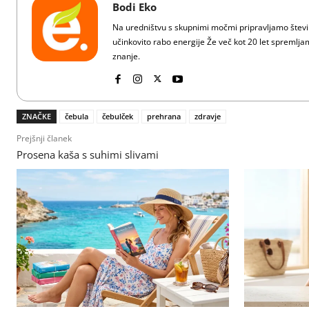
Bodi Eko
Na uredništvu s skupnimi močmi pripravljamo številn
učinkovito rabo energije Že več kot 20 let spreml
znanje.
ZNAČKE
čebula
čebulček
prehrana
zdravje
Prejšnji članek
Prosena kaša s suhimi slivami