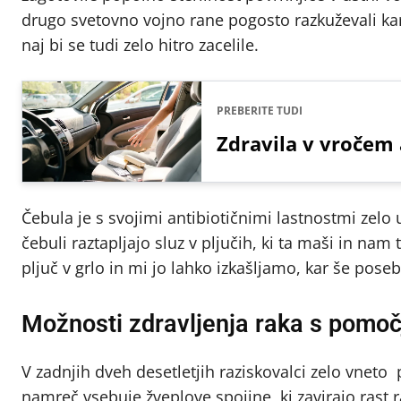
drugo svetovno vojno rane pogosto razkuževali kar 
naj bi se tudi zelo hitro zacelile.
PREBERITE TUDI
Zdravila v vročem a
Čebula je s svojimi antibiotičnimi lastnostmi zelo u
čebuli raztapljajo sluz v pljučih, ki ta maši in nam
pljuč v grlo in mi jo lahko izkašljamo, kar še pos
Možnosti zdravljenja raka s pomoč
V zadnjih dveh desetletjih raziskovalci zelo vneto
namreč vsebuje žveplove spojine, ki zavirajo rast r