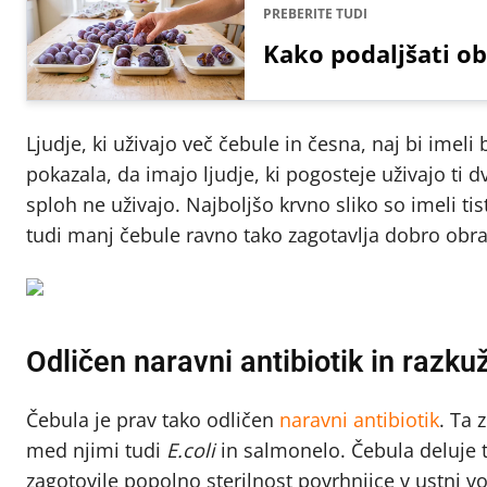
PREBERITE TUDI
Kako podaljšati ob
Ljudje, ki uživajo več čebule in česna, naj bi imeli 
pokazala, da imajo ljudje, ki pogosteje uživajo ti dve
sploh ne uživajo. Najboljšo krvno sliko so imeli tis
tudi manj čebule ravno tako zagotavlja dobro obra
Odličen naravni antibiotik in razkuž
Čebula je prav tako odličen
naravni antibiotik
. Ta 
med njimi tudi
E.coli
in salmonelo. Čebula deluje tu
zagotovile popolno sterilnost povrhnjice v ustni 