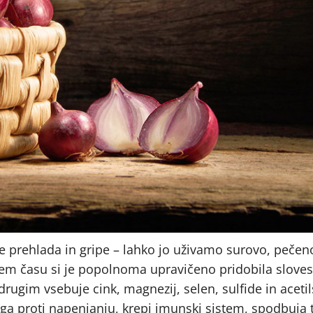
nje prehlada in gripe – lahko jo uživamo surovo, peče
tem času si je popolnoma upravičeno pridobila sloves ž
rugim vsebuje cink, magnezij, selen, sulfide in acetil
ga proti napenjanju, krepi imunski sistem, spodbuja 