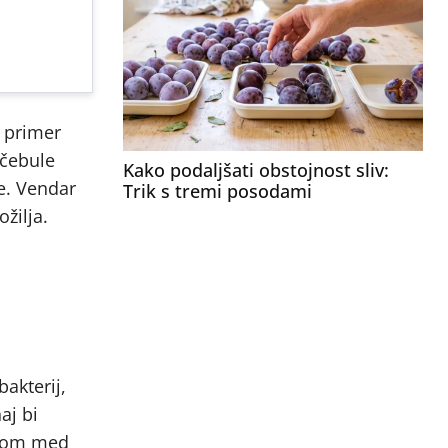
a primer
i čebule
Kako podaljšati obstojnost sliv:
le. Vendar
Trik s tremi posodami
žilja.
bakterij,
aj bi
jakom med