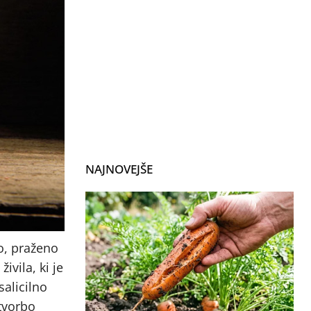
NAJNOVEJŠE
no, praženo
ivila, ki je
salicilno
tvorbo