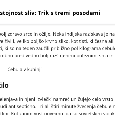
stojnost sliv: Trik s tremi posodami
bolj zdravo srce in ožilje. Neka indijska raziskava je n
 živili, veliko boljšo krvno sliko, kot tisti, ki česna al
ti, ki so na teden zaužili približno pol kilograma čebu
mbno pred vedno bolj razširjenimi boleznimi srca in o
ilo
zelenjava in njeni izvlečki namreč uničujejo celo vrsto 
di antiseptično. Tri ali štiri minute žvečenja čebule n
votlini. Kot zanimivost povejmo, da so sovjetskim vo