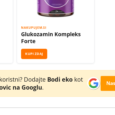
NAKUPUJEM.SI
Glukozamin Kompleks
Forte
KUPI ZDAJ
 koristni? Dodajte
Bodi eko
kot
Nas
novic na Googlu
.