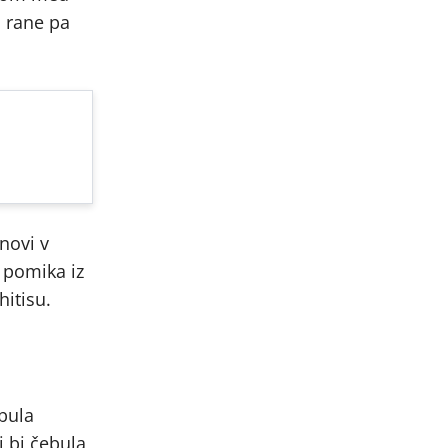
, rane pa
Snovi v
e pomika iz
hitisu.
ebula
j bi čebula