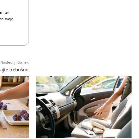
om ter
mo svoje
Naslednji članek
ajte trebušno