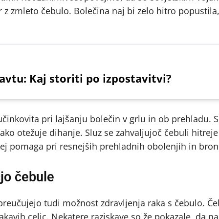
z zmleto čebulo. Bolečina naj bi zelo hitro popustila
vtu: Kaj storiti po izpostavitvi?
činkovita pri lajšanju bolečin v grlu in ob prehladu. 
 tako otežuje dihanje. Sluz se zahvaljujoč čebuli hitrej
ebej pomaga pri resnejših prehladnih obolenjih in bron
jo čebule
 preučujejo tudi možnost zdravljenja raka s čebulo. Č
akavih celic. Nekatere raziskave so že pokazale, da na