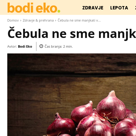
ZDRAVJE
LEPOTA
Domov
Zdravje & prehrana
Čebula ne sme manjkati v...
Čebula ne sme manjka
Avtor:
Bodi Eko
Čas branja:
2
min.