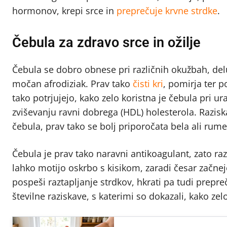
hormonov, krepi srce in
preprečuje krvne strdke
.
Čebula za zdravo srce in ožilje
Čebula se dobro obnese pri različnih okužbah, deluje
močan afrodiziak. Prav tako
čisti kri
, pomirja ter p
tako potrjujejo, kako zelo koristna je čebula pri ur
zviševanju ravni dobrega (HDL) holesterola. Razisk
čebula, prav tako se bolj priporočata bela ali rum
Čebula je prav tako naravni antikoagulant, zato razta
lahko motijo oskrbo s kisikom, zaradi česar začne
pospeši raztapljanje strdkov, hkrati pa tudi prepre
številne raziskave, s katerimi so dokazali, kako ze