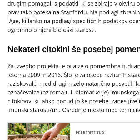
drugim pomagali s podatki, ki se zbirajo v okviru
prav tako poteka na Stanfordu. Na podlagi zbranih
iAge, ki lahko na podlagi specifičnih podatkov oc
ogromno o njeni biološki starosti.
Nekateri citokini še posebej pome
Za izvedbo projekta je bila zelo pomembna tudi ana
letoma 2009 in 2016. Šlo je za osebe različnih staro
raziskovalci med drugim zelo natančno posvetili 
označevalce (oziroma t. i. biomarkerje) imunskega 
citokinov, ki lahko ponudijo še posebej zanesljiv
imunski starosti/uri. Osrednje mesto med temi cito
PREBERITE TUDI