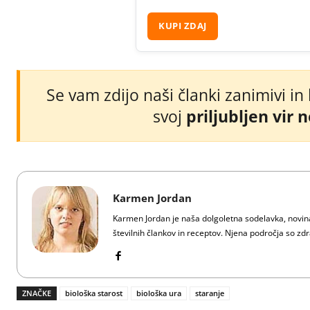
KUPI ZDAJ
Se vam zdijo naši članki zanimivi in
svoj
priljubljen vir 
Karmen Jordan
Karmen Jordan je naša dolgoletna sodelavka, novinar
številnih člankov in receptov. Njena področja so zdra
ZNAČKE
biološka starost
biološka ura
staranje