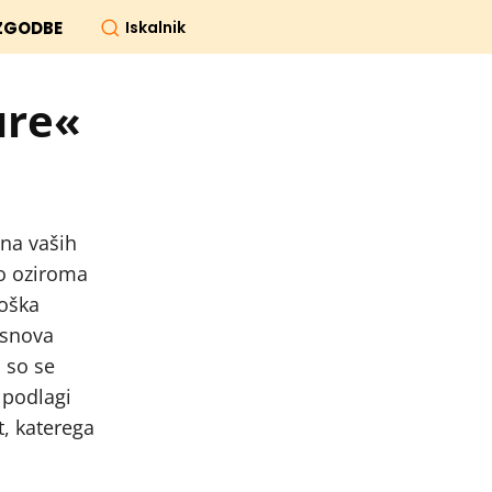
Iskalnik
ZGODBE
ure«
 na vaših
lo oziroma
loška
esnova
 so se
 podlagi
t, katerega