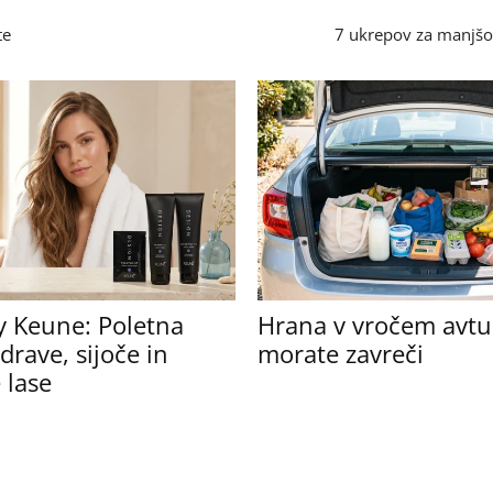
te
7 ukrepov za manjš
y Keune: Poletna
Hrana v vročem avtu:
drave, sijoče in
morate zavreči
 lase