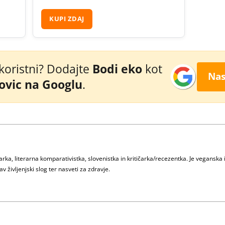
KUPI ZDAJ
 koristni? Dodajte
Bodi eko
kot
Nas
novic na Googlu
.
ka, literarna komparativistka, slovenistka in kritičarka/recezentka. Je veganska 
v življenjski slog ter nasveti za zdravje.