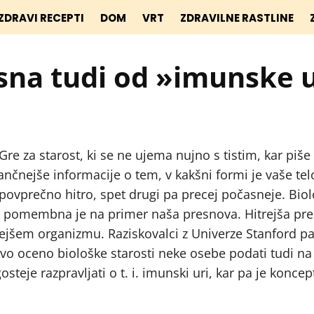
ZDRAVI RECEPTI
DOM
VRT
ZDRAVILNE RASTLINE
isna tudi od »imunske 
. Gre za starost, ki se ne ujema nujno s tistim, kar piše
nčnejše informacije o tem, v kakšni formi je vaše te
adpovprečno hitro, spet drugi pa precej počasneje. Bio
elo pomembna je na primer naša presnova. Hitrejša pr
ejšem organizmu. Raziskovalci z Univerze Stanford pa
ivo oceno biološke starosti neke osebe podati tudi na
eje razpravljati o t. i. imunski uri, kar pa je koncep