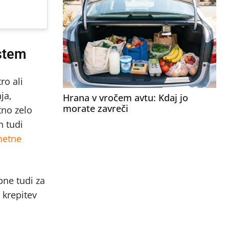
stem
ro ali
ja,
Hrana v vročem avtu: Kdaj jo
morate zavreči
tno zelo
n tudi
netne
bne tudi za
 krepitev