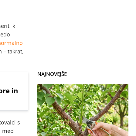
riti k
sedo
normalno
 – takrat,
NAJNOVEJŠE
ore in
kovalci s
si med