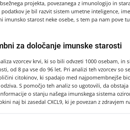
 obsežnega projekta, povezanega z imunologijo in star
 podatkov je bil razvit sistem umetne inteligence, i
eni imunsko starost neke osebe, s tem pa nam pove tu
mbni za določanje imunske starosti
liza vzorcev krvi, ki so bili odvzeti 1000 osebam, in 
sti, od 8 pa vse do 96 let. Pri analizi teh vzorcev so s
količini citokinov, ki spadajo med najpomembnejše bi
odziva. S pomočjo teh analiz so ugotovili, da obstaja 
e informacije o stanju našega imunskega sistema ozir
kini naj bi zasedal CXCL9, ki je povezan z zdravjem n