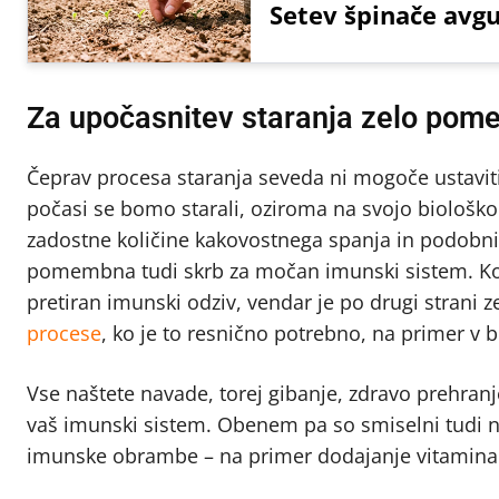
Setev špinače avgu
Za upočasnitev staranja zelo pom
Čeprav procesa staranja seveda ni mogoče ustaviti
počasi se bomo starali, oziroma na svojo biološko
zadostne količine kakovostnega spanja in podobni
pomembna tudi skrb za močan imunski sistem. Kot 
pretiran imunski odziv, vendar je po drugi stran
procese
, ko je to resnično potrebno, na primer v b
Vse naštete navade, torej gibanje, zdravo prehran
vaš imunski sistem. Obenem pa so smiselni tudi neko
imunske obrambe – na primer dodajanje vitamina 