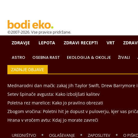
©2007-2026. Vse pravice pridržane.
ZDRAVJE
LEPOTA
ZDRAVI RECEPTI
VRT
ZDRAV
ASTRO
OSEBNA RAST
EKOLOGIJA & OKOLJE
ŽIVALI
ZADNJE OBJAVE
Mednarodni dan mačk: zakaj jih Taylor Swift, Drew Barrymore 
Setev špinače avgusta: Kako izboljšati kalitev
Poletna rez marelice: Kako jo pravilno obrezati
Zbogom vročina: Poletni hit je dopust v puloverju, kjer vas prič
Hrana v vročem avtu: Kdaj jo morate zavreči
UREDNIŠTVO
OGLAŠEVANJE
ZAPOSLITEV
O PIŠK