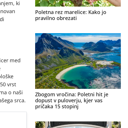
anjem, ki
menovan
Poletna rez marelice: Kako jo
pravilno obrezati
di
sicer med
e
ološke
50 vrst
oma o naši
Zbogom vročina: Poletni hit je
dopust v puloverju, kjer vas
ašega srca.
pričaka 15 stopinj