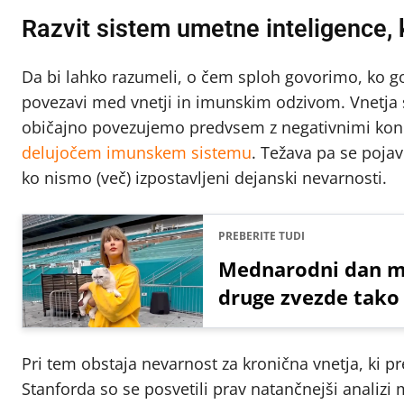
Razvit sistem umetne inteligence, 
Da bi lahko razumeli, o čem sploh govorimo, ko go
povezavi med vnetji in imunskim odzivom. Vnetja 
običajno povezujemo predvsem z negativnimi kono
delujočem imunskem sistemu
. Težava pa se pojav
ko nismo (več) izpostavljeni dejanski nevarnosti.
PREBERITE TUDI
Mednarodni dan ma
druge zvezde tako
Pri tem obstaja nevarnost za kronična vnetja, ki pr
Stanforda so se posvetili prav natančnejši analizi