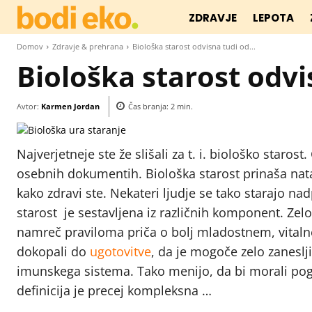
ZDRAVJE
LEPOTA
Domov
Zdravje & prehrana
Biološka starost odvisna tudi od...
Biološka starost odv
Avtor:
Karmen Jordan
Čas branja:
2
min.
Najverjetneje ste že slišali za t. i. biološko starost
osebnih dokumentih. Biološka starost prinaša nata
kako zdravi ste. Nekateri ljudje se tako starajo n
starost je sestavljena iz različnih komponent. Z
namreč praviloma priča o bolj mladostnem, vitaln
dokopali do
ugotovitve
, da je mogoče zelo zaneslj
imunskega sistema. Tako menijo, da bi morali pogost
definicija je precej kompleksna …