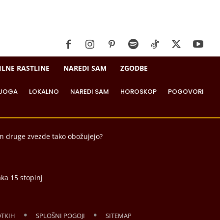
ILNE RASTLINE
NAREDI SAM
ZGODBE
JOGA
LOKALNO
NAREDI SAM
HOROSKOP
POGOVORI
in druge zvezde tako obožujejo?
aka 15 stopinj
OTKIH
SPLOŠNI POGOJI
SITEMAP