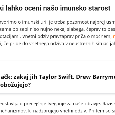
ki lahko oceni našo imunsko starost
vorimo o imunski uri, je treba pozornost najprej usme
sama po sebi niso nujno nekaj slabega, čeprav to be
tacijami. Vnetni odziv pravzaprav priča o močnem,
i, če pride do vnetnega odziva v neustreznih situacijah
čk: zakaj jih Taylor Swift, Drew Barrym
 obožujejo?
edstavljajo precejšnje tveganje za naše zdravje. Razis
 mehanizmov, ki nadzorujejo vnetni odziv. Pri tem so 