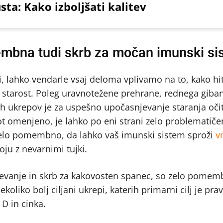
sta: Kako izboljšati kalitev
embna tudi skrb za močan imunski si
, lahko vendarle vsaj deloma vplivamo na to, kako hit
 starost. Poleg uravnotežene prehrane, rednega giban
h ukrepov je za uspešno upočasnjevanje staranja oči
omenjeno, je lahko po eni strani zelo problematiče
i zelo pomembno, da lahko vaš imunski sistem sproži
v
oju z nevarnimi tujki.
jevanje in skrb za kakovosten spanec, so zelo pomem
liko bolj ciljani ukrepi, katerih primarni cilj je prav
D in cinka.