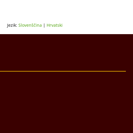
Jezik:
Slovenščina
|
Hrvatski