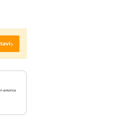
›
tavi
in avtorica