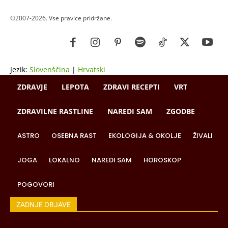
©2007-2026. Vse pravice pridržane.
Jezik:
Slovenščina
|
Hrvatski
ZDRAVJE
LEPOTA
ZDRAVI RECEPTI
VRT
ZDRAVILNE RASTLINE
NAREDI SAM
ZGODBE
ASTRO
OSEBNA RAST
EKOLOGIJA & OKOLJE
ŽIVALI
JOGA
LOKALNO
NAREDI SAM
HOROSKOP
POGOVORI
ZADNJE OBJAVE