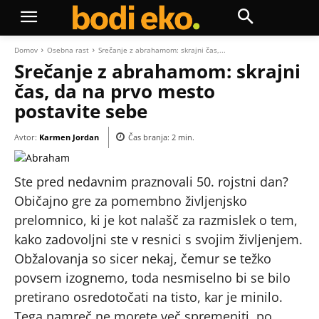
Domov
Osebna rast
Srečanje z abrahamom: skrajni čas,...
Srečanje z abrahamom: skrajni
čas, da na prvo mesto
postavite sebe
Avtor:
Karmen Jordan
Čas branja:
2
min.
Ste pred nedavnim praznovali 50. rojstni dan?
Običajno gre za pomembno življenjsko
prelomnico, ki je kot nalašč za razmislek o tem,
kako zadovoljni ste v resnici s svojim življenjem.
Obžalovanja so sicer nekaj, čemur se težko
povsem izognemo, toda nesmiselno bi se bilo
pretirano osredotočati na tisto, kar je minilo.
Tega namreč ne morete več spremeniti, po