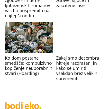
zgodbe – in teh 9
zdrave, sijoče in
ljubezenskih romanov
zaščitene lase
vas bo pospremilo na
najlepši oddih
Ko dom postane
Zakaj smo decembra
smetišče: kompulzivno
hitreje razdraženi in
kopičenje neuporabnih
kako se umiriti
stvari (Hoarding)
vsakdan brez velikih
sprememb