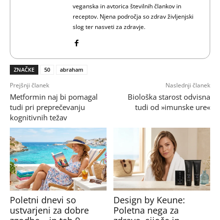
veganska in avtorica številnih člankov in
receptov. Njena področja so zdrav življenjski
slog ter nasveti za zdravje.
ZNAČKE
50
abraham
Prejšnji članek
Naslednji članek
Metformin naj bi pomagal
Biološka starost odvisna
tudi pri preprečevanju
tudi od »imunske ure«
kognitivnih težav
Poletni dnevi so
Design by Keune:
ustvarjeni za dobre
Poletna nega za