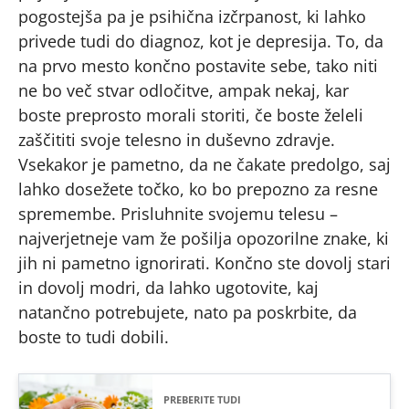
pogostejša pa je psihična izčrpanost, ki lahko
privede tudi do diagnoz, kot je depresija. To, da
na prvo mesto končno postavite sebe, tako niti
ne bo več stvar odločitve, ampak nekaj, kar
boste preprosto morali storiti, če boste želeli
zaščititi svoje telesno in duševno zdravje.
Vsekakor je pametno, da ne čakate predolgo, saj
lahko dosežete točko, ko bo prepozno za resne
spremembe. Prisluhnite svojemu telesu –
najverjetneje vam že pošilja opozorilne znake, ki
jih ni pametno ignorirati. Končno ste dovolj stari
in dovolj modri, da lahko ugotovite, kaj
natančno potrebujete, nato pa poskrbite, da
boste to tudi dobili.
PREBERITE TUDI