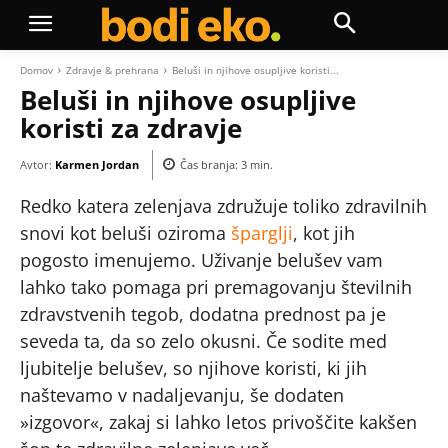
Domov
Zdravje & prehrana
Beluši in njihove osupljive koristi...
Beluši in njihove osupljive
koristi za zdravje
Avtor:
Karmen Jordan
Čas branja:
3
min.
Redko katera zelenjava združuje toliko zdravilnih
snovi kot beluši oziroma
šparglji
, kot jih
pogosto imenujemo. Uživanje belušev vam
lahko tako pomaga pri premagovanju številnih
zdravstvenih tegob, dodatna prednost pa je
seveda ta, da so zelo okusni. Če sodite med
ljubitelje belušev, so njihove koristi, ki jih
naštevamo v nadaljevanju, še dodaten
»izgovor«, zakaj si lahko letos privoščite kakšen