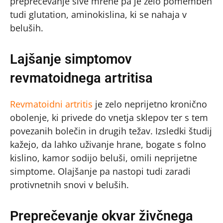
preprečevanje sive mrene pa je zelo pomemben
tudi glutation, aminokislina, ki se nahaja v
beluših.
Lajšanje simptomov
revmatoidnega artritisa
Revmatoidni artritis
je zelo neprijetno kronično
obolenje, ki privede do vnetja sklepov ter s tem
povezanih bolečin in drugih težav. Izsledki študij
kažejo, da lahko uživanje hrane, bogate s folno
kislino, kamor sodijo beluši, omili neprijetne
simptome. Olajšanje pa nastopi tudi zaradi
protivnetnih snovi v beluših.
Preprečevanje okvar živčnega