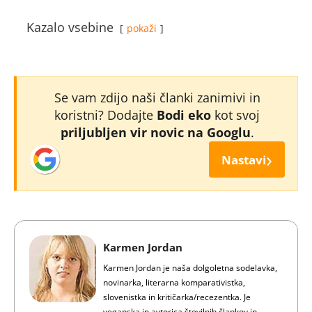
Kazalo vsebine
pokaži
Se vam zdijo naši članki zanimivi in
koristni? Dodajte
Bodi eko
kot svoj
priljubljen vir novic na Googlu
.
›
Nastavi
Karmen Jordan
Karmen Jordan je naša dolgoletna sodelavka,
novinarka, literarna komparativistka,
slovenistka in kritičarka/recezentka. Je
veganska in avtorica številnih člankov in