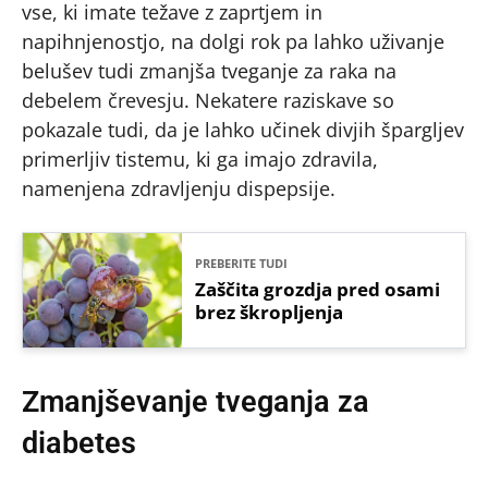
vse, ki imate težave z zaprtjem in
napihnjenostjo, na dolgi rok pa lahko uživanje
belušev tudi zmanjša tveganje za raka na
debelem črevesju. Nekatere raziskave so
pokazale tudi, da je lahko učinek divjih špargljev
primerljiv tistemu, ki ga imajo zdravila,
namenjena zdravljenju dispepsije.
PREBERITE TUDI
Zaščita grozdja pred osami
brez škropljenja
Zmanjševanje tveganja za
diabetes