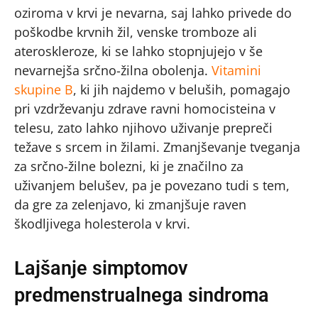
oziroma v krvi je nevarna, saj lahko privede do
poškodbe krvnih žil, venske tromboze ali
ateroskleroze, ki se lahko stopnjujejo v še
nevarnejša srčno-žilna obolenja.
Vitamini
skupine B
, ki jih najdemo v beluših, pomagajo
pri vzdrževanju zdrave ravni homocisteina v
telesu, zato lahko njihovo uživanje prepreči
težave s srcem in žilami. Zmanjševanje tveganja
za srčno-žilne bolezni, ki je značilno za
uživanjem belušev, pa je povezano tudi s tem,
da gre za zelenjavo, ki zmanjšuje raven
škodljivega holesterola v krvi.
Lajšanje simptomov
predmenstrualnega sindroma