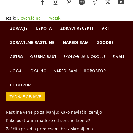
Jezik:
Slovenščina
|
Hrvatski
ZDRAVJE
LEPOTA
ZDRAVI RECEPTI
VRT
ZDRAVILNE RASTLINE
NAREDI SAM
ZGODBE
ASTRO
OSEBNA RAST
EKOLOGIJA & OKOLJE
ŽIVALI
JOGA
LOKALNO
NAREDI SAM
HOROSKOP
POGOVORI
ZADNJE OBJAVE
Rastlina vene po zalivanju: Kako navlažiti zemljo
Kako odstraniti madeže od sončne kreme?
Zaščita grozdja pred osami brez škropljenja