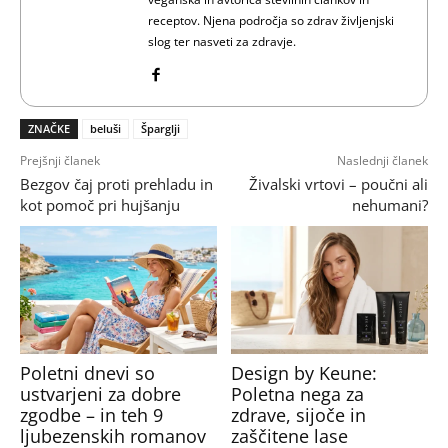
receptov. Njena področja so zdrav življenjski
slog ter nasveti za zdravje.
ZNAČKE
beluši
Šparglji
Prejšnji članek
Naslednji članek
Bezgov čaj proti prehladu in
Živalski vrtovi – poučni ali
kot pomoč pri hujšanju
nehumani?
Poletni dnevi so
Design by Keune:
ustvarjeni za dobre
Poletna nega za
zgodbe – in teh 9
zdrave, sijoče in
ljubezenskih romanov
zaščitene lase