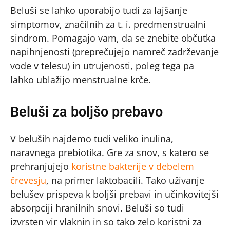
Beluši se lahko uporabijo tudi za lajšanje
simptomov, značilnih za t. i. predmenstrualni
sindrom. Pomagajo vam, da se znebite občutka
napihnjenosti (preprečujejo namreč zadrževanje
vode v telesu) in utrujenosti, poleg tega pa
lahko ublažijo menstrualne krče.
Beluši za boljšo prebavo
V beluših najdemo tudi veliko inulina,
naravnega prebiotika. Gre za snov, s katero se
prehranjujejo
koristne bakterije v debelem
črevesju
, na primer laktobacili. Tako uživanje
belušev prispeva k boljši prebavi in učinkovitejši
absorpciji hranilnih snovi. Beluši so tudi
izvrsten vir vlaknin in so tako zelo koristni za