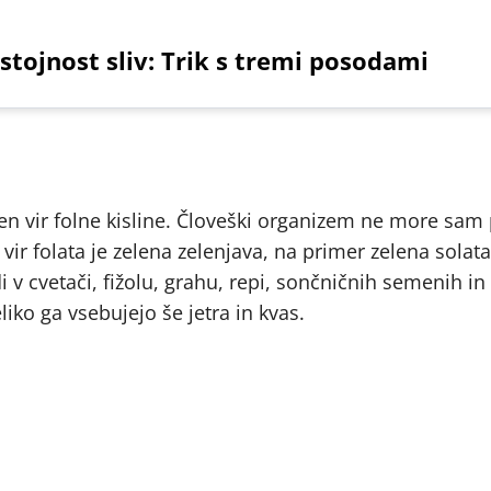
stojnost sliv: Trik s tremi posodami
ičen vir folne kisline. Človeški organizem ne more sam 
 vir folata je zelena zelenjava, na primer zelena solata
di v cvetači, fižolu, grahu, repi, sončničnih semenih in
iko ga vsebujejo še jetra in kvas.