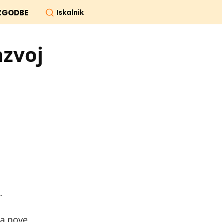
Iskalnik
ZGODBE
azvoj
.
ja nove