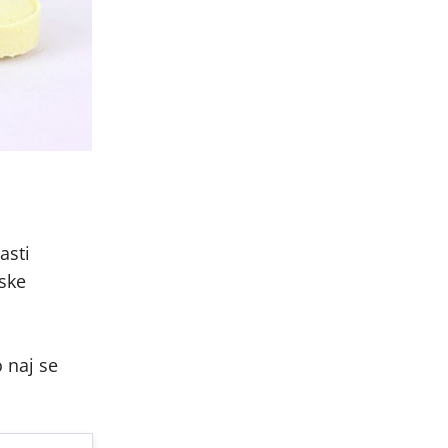
asti
jske
.
o naj se