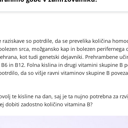
 raziskave so potrdile, da se prevelika količina homoc
olezen srca, možgansko kap in bolezen perifernega o
ehrana, kot tudi genetski dejavniki. Prehrambene uči
 B6 in B12. Folna kislina in drugi vitamini skupine B
 potrdilo, da so višje ravni vitaminov skupine B poveza
olj te kisline na dan, saj je ta nujno potrebna za rzvi
rej dobiti zadostno količino vitamina B?