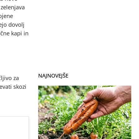
 zelenjava
rojene
ejo dovolj
rčne kapi in
NAJNOVEJŠE
ljivo za
vati skozi