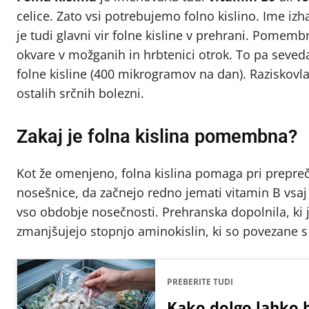
celice. Zato vsi potrebujemo folno kislino. Ime izha
je tudi glavni vir folne kisline v prehrani. Pomemb
okvare v možganih in hrbtenici otrok. To pa seved
folne kisline (400 mikrogramov na dan). Raziskovlac
ostalih srčnih bolezni.
Zakaj je folna kislina pomembna?
Kot že omenjeno, folna kislina pomaga pri prepreč
nosešnice, da začnejo redno jemati vitamin B vsaj
vso obdobje nosečnosti. Prehranska dopolnila, ki 
zmanjšujejo stopnjo aminokislin, ki so povezane s
PREBERITE TUDI
Kako dolgo lahko 