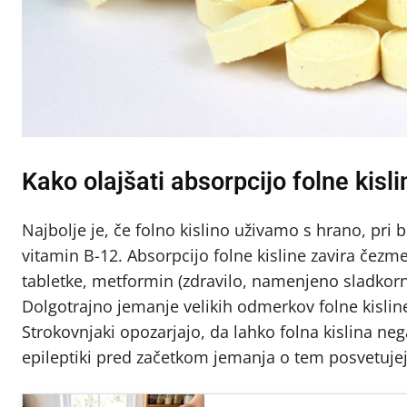
Kako olajšati absorpcijo folne kisli
Najbolje je, če folno kislino uživamo s hrano, pri 
vitamin B-12. Absorpcijo folne kisline zavira čezm
tabletke, metformin (zdravilo, namenjeno sladkorni
Dolgotrajno jemanje velikih odmerkov folne kisline
Strokovnjaki opozarjajo, da lahko folna kislina neg
epileptiki pred začetkom jemanja o tem posvetuje