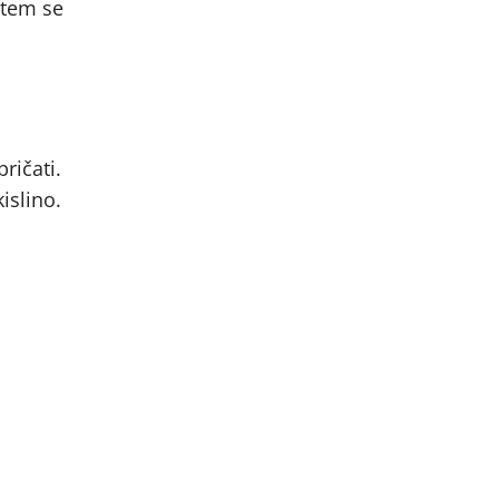
i tem se
ričati.
islino.