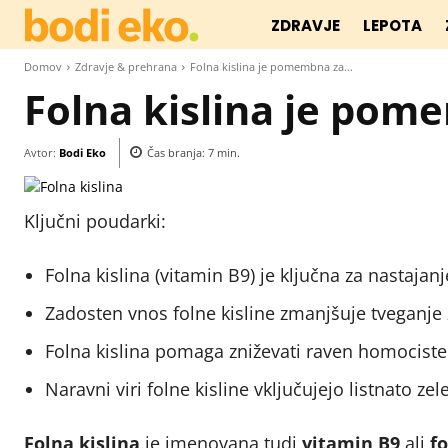
ZDRAVJE
LEPOTA
Domov
Zdravje & prehrana
Folna kislina je pomembna za...
Folna kislina je pome
Avtor:
Bodi Eko
Čas branja:
7
min.
Ključni poudarki:
Folna kislina (vitamin B9) je ključna za nastajanj
Zadosten vnos folne kisline zmanjšuje tveganje
Folna kislina pomaga zniževati raven homocistei
Naravni viri folne kisline vključujejo listnato ze
Folna kislina
je imenovana tudi
vitamin B9
ali
fo