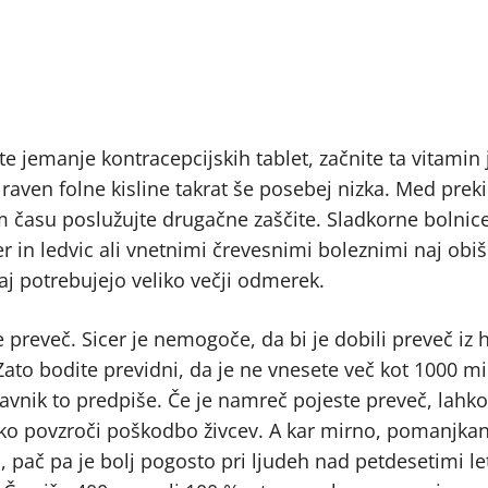
ete jemanje kontracepcijskih tablet, začnite ta vitamin
 raven folne kisline takrat še posebej nizka. Med prekin
em času poslužujte drugačne zaščite. Sladkorne bolnice
r in ledvic ali vnetnimi črevesnimi boleznimi naj obi
saj potrebujejo veliko večji odmerek.
e preveč. Sicer je nemogoče, da bi je dobili preveč iz h
 Zato bodite previdni, da je ne vnesete več kot 1000 
vnik to predpiše. Če je namreč pojeste preveč, lahko 
hko povzroči poškodbo živcev. A kar mirno, pomanjkan
, pač pa je bolj pogosto pri ljudeh nad petdesetimi let