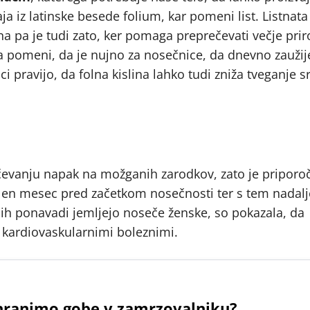
ja iz latinske besede folium, kar pomeni list. Listnata
na pa je tudi zato, ker pomaga preprečevati večje pri
a pomeni, da je nujno za nosečnice, da dnevno zaužij
i pravijo, da folna kislina lahko tudi zniža tveganje s
evanju napak na možganih zarodkov, zato je priporoč
 en mesec pred začetkom nosečnosti ter s tem nadalje
jih ponavadi jemljejo noseče ženske, so pokazala, da
 kardiovaskularnimi boleznimi.
hranimo gobe v zamrzovalniku?