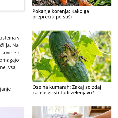
Pokanje korenja: Kako ga
preprečiti po suši
isteina v
žilja. Na
nkovine z
 pomagajo
ne, vsaj
Ose na kumarah: Zakaj so zdaj
janje
začele gristi tudi zelenjavo?