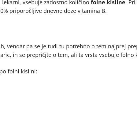
i lekarni, vsebuje zadostno količino
folne kisline
. Pr
100% priporočljive dnevne doze vitamina B.
h, vendar pa se je tudi tu potrebno o tem najprej prep
ric, in se prepričjte o tem, ali ta vrsta vsebuje folno k
o folni kislini: