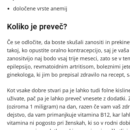
določene vrste anemij
Koliko je preveč?
Če se odločite, da boste skušali zanositi in prekin
takoj, ko opustite oralno kontracepcijo, saj je vaša
zanositvijo naj bodo vsaj trije meseci, zato se v t
epilepsijo, revmatoidnim artritisom, boleznimi jete
ginekologa, ki jim bo prepisal zdravilo na recept, 
Kot vsake dobre stvari pa je lahko tudi folne kislin
uživate, pač pa je lahko preveč vnesete z dodatki.
(oziroma 1 miligram) na dan, razen če vam vaš zdra
dejstvo, da vam primanjkuje vitamina B12, kar la
vitamina ni pogosto pri ženskah, ki so v rodni dobi