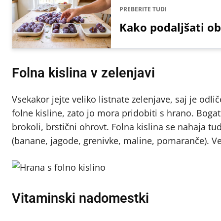
PREBERITE TUDI
Kako podaljšati ob
Folna kislina v zelenjavi
Vsekakor jejte veliko listnate zelenjave, saj je odl
folne kisline, zato jo mora pridobiti s hrano. Bogat
brokoli, brstični ohrovt. Folna kislina se nahaja tu
(banane, jagode, grenivke, maline, pomaranče). Vel
Vitaminski nadomestki