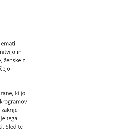
 jemati
itvijo in
, ženske z
ščejo
rane, ki jo
mikrogramov
zakrije
je tega
i. Sledite