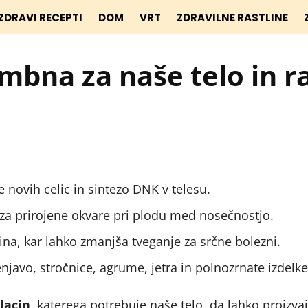
ZDRAVI RECEPTI
DOM
VRT
ZDRAVILNE RASTLINE
mbna za naše telo in r
e novih celic in sintezo DNK v telesu.
 za prirojene okvare pri plodu med nosečnostjo.
na, kar lahko zmanjša tveganje za srčne bolezni.
lenjavo, stročnice, agrume, jetra in polnozrnate izdelke
lacin
, katerega potrebuje naše telo, da lahko proizva