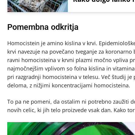
Pomembna odkritja
Homocistein je amino kislina v krvi. Epidemiološke
krvi navezuje na povečano tveganje za koronarno b
ravni homocisteina v krvni plazmi močno vpliva pr
najmočnejšim vplivom so folna kislina in vitamina
pri razgradnji homocisteina v telesu. Več študij je
deloma, z nižjimi koncentracijami homocisteina.
To pa ne pomeni, da ostalim ni potrebno zaužiti dov
novih celic, ki jih telo proizvede vsak dan. Kako to