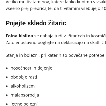
Veliko multivitaminov, katere lahko kupimo v vsak
vseeno prej prepričajte, da ti vitamini vsebujejo 
Pojejte skledo žitaric
Folna kislina
se nahaja tudi v žitaricah in kosmiči
Zato enostavno poglejte na deklaracijo na škatli žita
Stanja in bolezni, pri katerih so povečane potrebe p
nosečnost in dojenje
obdobje rasti
alkoholizem
malabsorpcija
jetrne bolezni