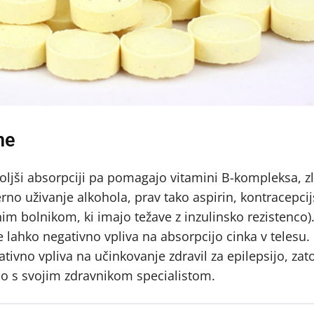
ne
boljši absorpciji pa pomagajo vitamini B-kompleksa, zl
erno uživanje alkohola, prav tako aspirin, kontracepci
m bolnikom, ki imajo težave z inzulinsko rezistenco)
 lahko negativno vpliva na absorpcijo cinka v telesu.
ativno vpliva na učinkovanje zdravil za epilepsijo, zat
jo s svojim zdravnikom specialistom.