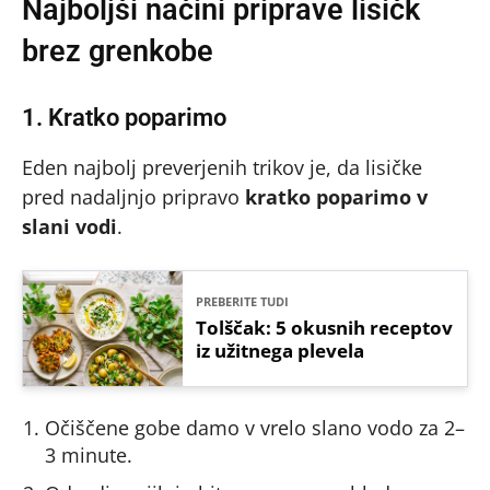
Najboljši načini priprave lisičk
brez grenkobe
1. Kratko poparimo
Eden najbolj preverjenih trikov je, da lisičke
pred nadaljnjo pripravo
kratko poparimo v
slani vodi
.
PREBERITE TUDI
Tolščak: 5 okusnih receptov
iz užitnega plevela
Očiščene gobe damo v vrelo slano vodo za 2–
3 minute.