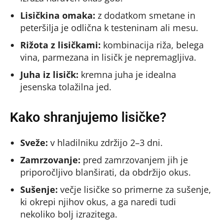
Lisičkina omaka:
z dodatkom smetane in
peteršilja je odlična k testeninam ali mesu.
Rižota z lisičkami:
kombinacija riža, belega
vina, parmezana in lisičk je nepremagljiva.
Juha iz lisičk:
kremna juha je idealna
jesenska tolažilna jed.
Kako shranjujemo lisičke?
Sveže:
v hladilniku zdržijo 2–3 dni.
Zamrzovanje:
pred zamrzovanjem jih je
priporočljivo blanširati, da obdržijo okus.
Sušenje:
večje lisičke so primerne za sušenje,
ki okrepi njihov okus, a ga naredi tudi
nekoliko bolj izrazitega.