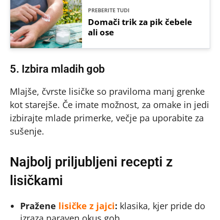
PREBERITE TUDI
Domači trik za pik čebele
ali ose
5. Izbira mladih gob
Mlajše, čvrste lisičke so praviloma manj grenke
kot starejše. Če imate možnost, za omake in jedi
izbirajte mlade primerke, večje pa uporabite za
sušenje.
Najbolj priljubljeni recepti z
lisičkami
Pražene
lisičke z jajci
:
klasika, kjer pride do
izraza naraven okus gob.