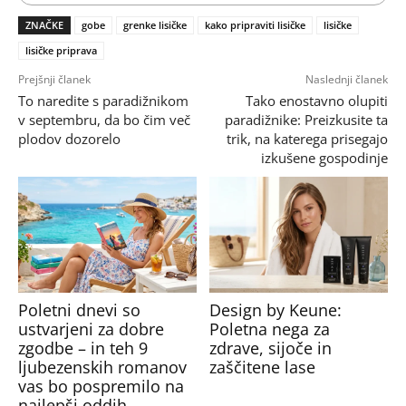
ZNAČKE
gobe
grenke lisičke
kako pripraviti lisičke
lisičke
lisičke priprava
Prejšnji članek
Naslednji članek
To naredite s paradižnikom
Tako enostavno olupiti
v septembru, da bo čim več
paradižnike: Preizkusite ta
plodov dozorelo
trik, na katerega prisegajo
izkušene gospodinje
Poletni dnevi so
Design by Keune:
ustvarjeni za dobre
Poletna nega za
zgodbe – in teh 9
zdrave, sijoče in
ljubezenskih romanov
zaščitene lase
vas bo pospremilo na
najlepši oddih