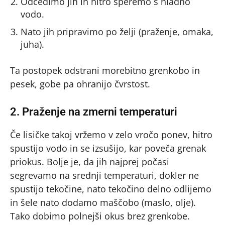
Odcedimo jih in hitro speremo s hladno
vodo.
Nato jih pripravimo po želji (praženje, omaka,
juha).
Ta postopek odstrani morebitno grenkobo in
pesek, gobe pa ohranijo čvrstost.
2. Praženje na zmerni temperaturi
Če lisičke takoj vržemo v zelo vročo ponev, hitro
spustijo vodo in se izsušijo, kar poveča grenak
priokus. Bolje je, da jih najprej počasi
segrevamo na srednji temperaturi, dokler ne
spustijo tekočine, nato tekočino delno odlijemo
in šele nato dodamo maščobo (maslo, olje).
Tako dobimo polnejši okus brez grenkobe.