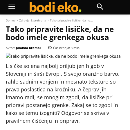
Domov
Zdravje & prehrana
Tako pripravite lisičke, da ne...
Tako pripravite lisičke, da ne
bodo imele grenkega okusa
Avtor:
Jolanda Kramar
Čas branja:
3
min.
Lisičke so ena najbolj priljubljenih gob v
Sloveniji in širši Evropi. S svojo oranžno barvo,
rahlo sadnim vonjem in mesnato teksturo so
prava poslastica na krožniku. A čeprav jih
imamo radi, se mnogim zgodi, da lisičke pri
pripravi postanejo grenke. Zakaj se to zgodi in
kako se temu izogniti? Odgovor se skriva v
pravilnem čiščenju in pripravi.