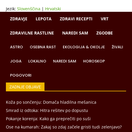
Jezik:
Slovenščina
|
Hrvatski
ZDRAVJE
LEPOTA
ZDRAVI RECEPTI
VRT
ZDRAVILNE RASTLINE
NAREDI SAM
ZGODBE
ASTRO
OSEBNA RAST
EKOLOGIJA & OKOLJE
ŽIVALI
JOGA
LOKALNO
NAREDI SAM
HOROSKOP
POGOVORI
ZADNJE OBJAVE
Koža po sončenju: Domača hladilna mešanica
Smrad iz odtoka: Hitra rešitev po dopustu
Pokanje korenja: Kako ga preprečiti po suši
Ose na kumarah: Zakaj so zdaj začele gristi tudi zelenjavo?