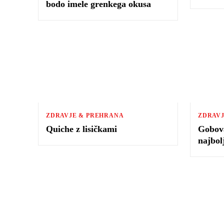
bodo imele grenkega okusa
ZDRAVJE & PREHRANA
ZDRAVJ
Quiche z lisičkami
Gobova
najbol