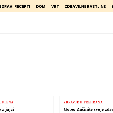
ZDRAVI RECEPTI
DOM
VRT
ZDRAVILNE RASTLINE
GLUTENA
ZDRAVJE & PREHRANA
 z jajci
Gobe: Začinite svoje zdr