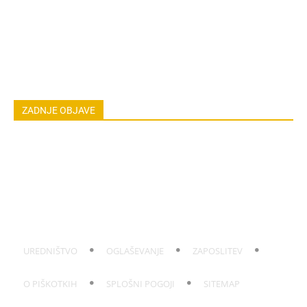
ASTRO
OSEBNA RAST
EKOLOGIJA & OKOLJE
ŽIVALI
JOGA
LOKALNO
NAREDI SAM
HOROSKOP
POGOVORI
ZADNJE OBJAVE
Zbogom vročina: Poletni hit je dopust v puloverju, kjer vas
pričaka 15 stopinj
Hrana v vročem avtu: Kdaj jo morate zavreči
Balzam iz ognjiča in kamilice za suhe roke
Sušenje čebule po pobiranju brez gnitja
Sajavost na rastlinah: Vzrok in učinkovito zatiranje
UREDNIŠTVO
OGLAŠEVANJE
ZAPOSLITEV
O PIŠKOTKIH
SPLOŠNI POGOJI
SITEMAP