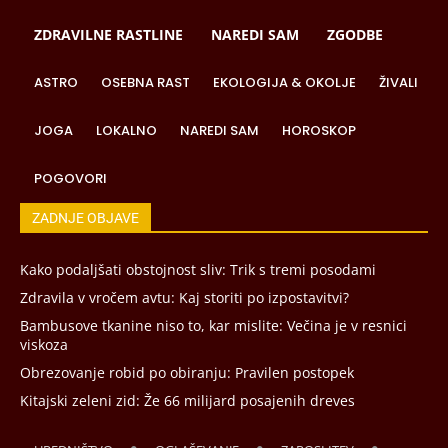
ZDRAVILNE RASTLINE
NAREDI SAM
ZGODBE
ASTRO
OSEBNA RAST
EKOLOGIJA & OKOLJE
ŽIVALI
JOGA
LOKALNO
NAREDI SAM
HOROSKOP
POGOVORI
ZADNJE OBJAVE
Kako podaljšati obstojnost sliv: Trik s tremi posodami
Zdravila v vročem avtu: Kaj storiti po izpostavitvi?
Bambusove tkanine niso to, kar mislite: Večina je v resnici
viskoza
Obrezovanje robid po obiranju: Pravilen postopek
Kitajski zeleni zid: Že 66 milijard posajenih dreves