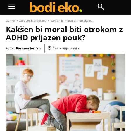
Domov
Zdravje & prehrana
Kakšen bi moral biti otrokom...
Kakšen bi moral biti otrokom z
ADHD prijazen pouk?
Avtor:
Karmen Jordan
Čas branja:
2
min.