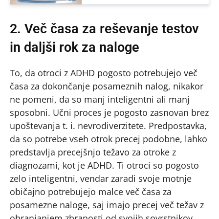
2. Več časa za reševanje testov
in daljši rok za naloge
To, da otroci z ADHD pogosto potrebujejo več
časa za dokončanje posameznih nalog, nikakor
ne pomeni, da so manj inteligentni ali manj
sposobni. Učni proces je pogosto zasnovan brez
upoštevanja t. i. nevrodiverzitete. Predpostavka,
da so potrebe vseh otrok precej podobne, lahko
predstavlja precejšnjo težavo za otroke z
diagnozami, kot je ADHD. Ti otroci so pogosto
zelo inteligentni, vendar zaradi svoje motnje
običajno potrebujejo malce več časa za
posamezne naloge, saj imajo precej več težav z
ohranjanjem zbranosti od svojih sovrstnikov.