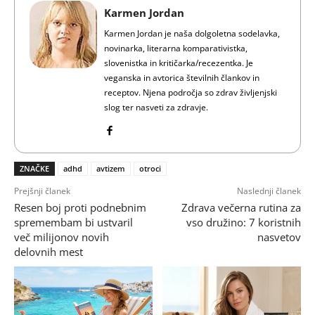
Karmen Jordan
Karmen Jordan je naša dolgoletna sodelavka,
novinarka, literarna komparativistka,
slovenistka in kritičarka/recezentka. Je
veganska in avtorica številnih člankov in
receptov. Njena področja so zdrav življenjski
slog ter nasveti za zdravje.
ZNAČKE
adhd
avtizem
otroci
Prejšnji članek
Naslednji članek
Resen boj proti podnebnim
Zdrava večerna rutina za
spremembam bi ustvaril
vso družino: 7 koristnih
več milijonov novih
nasvetov
delovnih mest