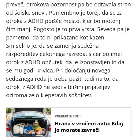
preveč, otrokova pozornost pa bo odtavala stran
od šolske snovi. Pomembno je torej, da se za
otroka z ADHD poišče mesto, kjer bo motenj
čim manj. Pogosto je to prva vrsta. Seveda pa je
pametno, da to ni prikazano kot kazen.
Smiselno je, da se zamenja sedežna
razporeditev celotnega razreda, sicer bo imel
otrok z ADHD občutek, da je izpostavljen in da
se mu godi krivica. Pri določanju novega
sedežnega reda je treba paziti tudi na to, da
otrok z ADHD ne sedi v bližini prijateljev
oziroma zelo klepetavih sošolcev.
PREBERITE TUDI
Hrana v vročem avtu: Kdaj
jo morate zavreči