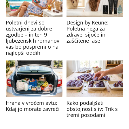
Poletni dnevi so
Design by Keune:
ustvarjeni za dobre
Poletna nega za
zgodbe – in teh 9
zdrave, sijoče in
ljubezenskih romanov
zaščitene lase
vas bo pospremilo na
najlepši oddih
Hrana v vročem avtu:
Kako podaljšati
Kdaj jo morate zavreči
obstojnost sliv: Trik s
tremi posodami