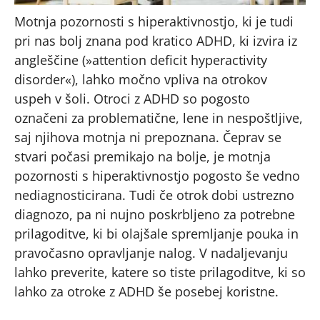
Motnja pozornosti s hiperaktivnostjo, ki je tudi
pri nas bolj znana pod kratico ADHD, ki izvira iz
angleščine (»attention deficit hyperactivity
disorder«), lahko močno vpliva na otrokov
uspeh v šoli. Otroci z ADHD so pogosto
označeni za problematične, lene in nespoštljive,
saj njihova motnja ni prepoznana. Čeprav se
stvari počasi premikajo na bolje, je motnja
pozornosti s hiperaktivnostjo pogosto še vedno
nediagnosticirana. Tudi če otrok dobi ustrezno
diagnozo, pa ni nujno poskrbljeno za potrebne
prilagoditve, ki bi olajšale spremljanje pouka in
pravočasno opravljanje nalog. V nadaljevanju
lahko preverite, katere so tiste prilagoditve, ki so
lahko za otroke z ADHD še posebej koristne.