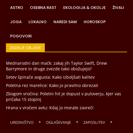
ASTRO
OSEBNA RAST
EKOLOGIJA & OKOLJE
ŽIVALI
JOGA
LOKALNO
NAREDI SAM
HOROSKOP
POGOVORI
ZADNJE OBJAVE
Mednarodni dan mačk: zakaj jih Taylor Swift, Drew
Barrymore in druge zvezde tako obožujejo?
Setev špinače avgusta: Kako izboljšati kalitev
Poletna rez marelice: Kako jo pravilno obrezati
Zbogom vročina: Poletni hit je dopust v puloverju, kjer vas
pričaka 15 stopinj
Hrana v vročem avtu: Kdaj jo morate zavreči
UREDNIŠTVO
OGLAŠEVANJE
ZAPOSLITEV