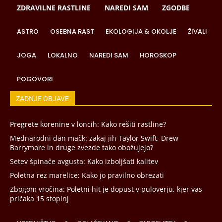
ZDRAVILNE RASTLINE
NAREDI SAM
ZGODBE
ASTRO
OSEBNA RAST
EKOLOGIJA & OKOLJE
ŽIVALI
JOGA
LOKALNO
NAREDI SAM
HOROSKOP
POGOVORI
ZADNJE OBJAVE
Pregrete korenine v loncih: Kako rešiti rastline?
Mednarodni dan mačk: zakaj jih Taylor Swift, Drew
Barrymore in druge zvezde tako obožujejo?
Setev špinače avgusta: Kako izboljšati kalitev
Poletna rez marelice: Kako jo pravilno obrezati
Zbogom vročina: Poletni hit je dopust v puloverju, kjer vas
pričaka 15 stopinj