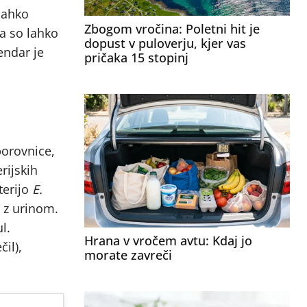
 lahko
Zbogom vročina: Poletni hit je
a so lahko
dopust v puloverju, kjer vas
endar je
pričaka 15 stopinj
borovnice,
rijskih
terijo
E.
e z urinom.
l.
Hrana v vročem avtu: Kdaj jo
il),
morate zavreči