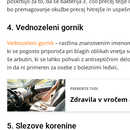
poskrbijo za to, da se bakterija
E. coli
precej težje 
bo premagovanje okužbe precej hitrejše in uspešn
4. Vednozeleni gornik
Vednozeleni gornik
– rastlina znanstvenim imen
ki se pogosto priporoča pri blagih oblikah vnetja se
še arbutin, ki se lahko pohvali z antiseptičnim d
in da ni primeren za osebe z boleznimi ledvic.
PREBERITE TUDI
Zdravila v vročem a
5. Slezove korenine