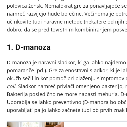
polovica žensk. Nemalokrat gre za ponavljajoče se t
namreč razvijejo hude bolečine. Večinoma je potre
učinkovite tudi naravne metode (nekatere od njih se
dobro, da se pred tovrstnim kombiniranjem posvet
1. D-manoza
D-manoza je naravni sladkor, ki ga lahko najdemo v
pomaranče ipd.). Gre za enostavni sladkor, ki je l
okužb sečil in kot pomoč pri blaženju simptomov 
coli
. Sladkor namreč privlači omenjeno bakterijo, n
Bakterija posledično ne more napasti mehurja. D-ma
Uporablja se lahko preventivno (D-manoza bo obču
uporabljati pa jo lahko začnete tudi ob prvih znak