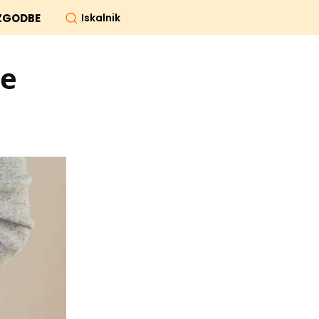
Iskalnik
ZGODBE
je