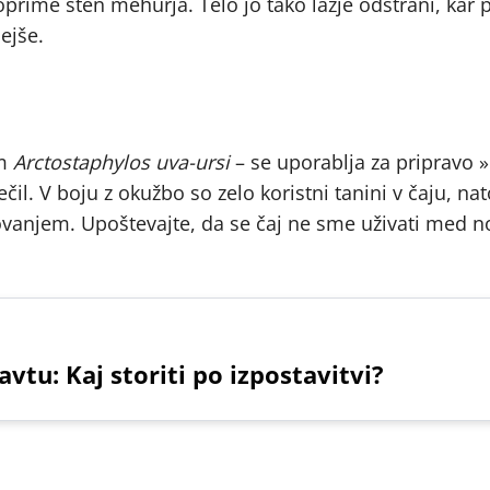
oprime sten mehurja. Telo jo tako lažje odstrani, kar
ejše.
om
Arctostaphylos uva-ursi
– se uporablja za pripravo »
čil. V boju z okužbo so zelo koristni tanini v čaju, nat
elovanjem. Upoštevajte, da se čaj ne sme uživati med 
vtu: Kaj storiti po izpostavitvi?