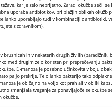
ežave, kar je zelo neprijetno. Zaradi okužbe sečil se
bna uporaba antibiotikov, pri blažjih oblikah okužb p
 lahko uporabljajo tudi v kombinaciji z antibiotiki, v
ujete z zdravnikom).
 brusnicah in v nekaterih drugih živilih (paradižnik, 
ahko med drugim zelo koristen pri preprečevanju bakte
okužbe. D-manoza je posebno učinkovita v boju z bak
ato pa jo prekrije. Telo lahko bakterijo tako odplakn
noza je običajno na voljo kot prah ali v obliki kapsu
tno zmanjšala tveganje za ponavljajoče se okužbe seč
ih okužbe.