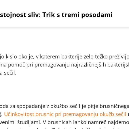
stojnost sliv: Trik s tremi posodami
o kislo okolje, v katerem bakterije zelo težko preživijo
avna pomoč pri premagovanju najrazličnejših bakterijs
 sečil.
oda za spopadanje z okužbo sečil je pitje brusničnega
).
Učinkovitost brusnic pri premagovanju okužb sečil
n
venimi študijami. V brusnicah lahko namreč najdemo 