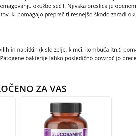
 premagovanju okužbe sečil. Njivska preslica je obene
ov, ki pomagajo preprečiti resnejšo škodo zaradi ok
vilih in napitkih (kislo zelje, kimči, kombuča itn.), pom
Patogene bakterije lahko posledično povzročijo prec
ROČENO ZA VAS