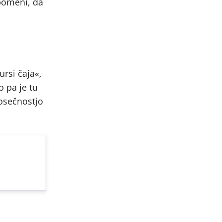
 pomeni, da
ursi čaja«,
o pa je tu
nosečnostjo