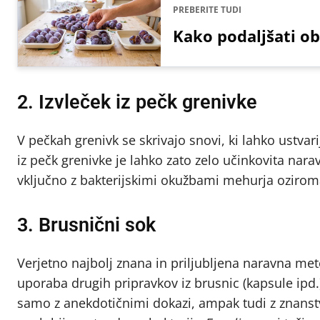
PREBERITE TUDI
Kako podaljšati ob
2. Izvleček iz pečk grenivke
V pečkah grenivk se skrivajo snovi, ki lahko ustvarij
iz pečk grenivke je lahko zato zelo učinkovita nar
vključno z bakterijskimi okužbami mehurja oziroma
3. Brusnični sok
Verjetno najbolj znana in priljubljena naravna met
uporaba drugih pripravkov iz brusnic (kapsule ipd.
samo z anekdotičnimi dokazi, ampak tudi z znanst