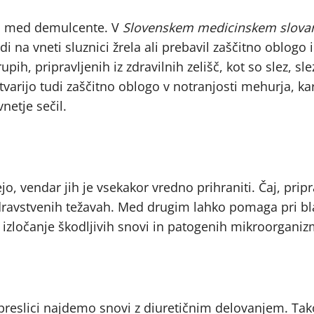
jo med demulcente. V
Slovenskem medicinskem slovar
 na vneti sluznici žrela ali prebavil zaščitno oblogo i
irupih, pripravljenih iz zdravilnih zelišč, kot so slez, s
tvarijo tudi zaščitno oblogo v notranjosti mehurja, ka
netje sečil.
jo, vendar jih je vsekakor vredno prihraniti. Čaj, pripr
 zdravstvenih težavah. Med drugim lahko pomaga pri bl
ši izločanje škodljivih snovi in patogenih mikroorgani
 preslici najdemo snovi z diuretičnim delovanjem. Tak