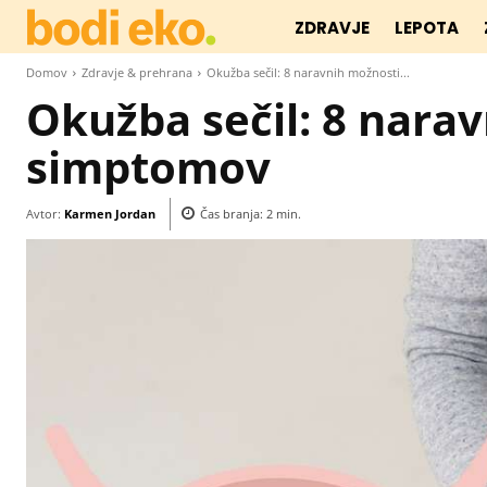
ZDRAVJE
LEPOTA
Domov
Zdravje & prehrana
Okužba sečil: 8 naravnih možnosti...
Okužba sečil: 8 narav
simptomov
Avtor:
Karmen Jordan
Čas branja:
2
min.