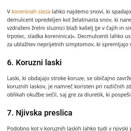
V
koreninah sleza
lahko najdemo snovi, ki spada
demulcent opredeljen kot želatinasta snov, ki naredi
vzdraženi žrelni sluznici blaži kašelj (je v čajih in s
trpotec, sladka koreninica)«. Decmulcenti lahko us
za ublažitev neprijetnih simptomov, ki spremljajo v
6. Koruzni laski
Laski, ki obdajajo stroke koruze, se običajno zavrže
koruznih laskov, je namreč koristen pri različnih
oblikah okužbe sečil, saj gre za diuretik, ki pospe
7. Njivska preslica
Podobno kot v koruznih laskih lahko tudi v njivski