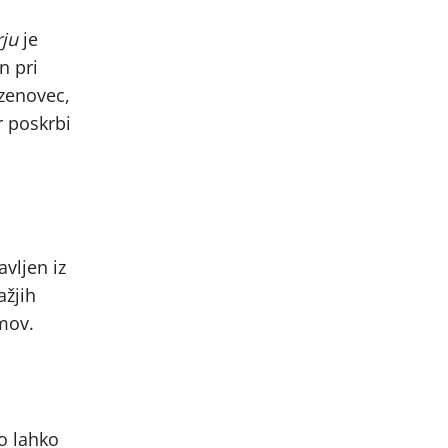
ju
je
n pri
lezenovec,
r poskrbi
avljen iz
ažjih
zmov.
o lahko