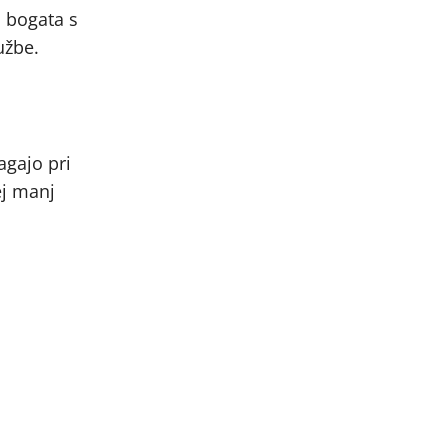
m bogata s
užbe.
agajo pri
ej manj