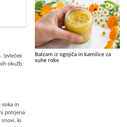
Balzam iz ognjiča in kamilice za
. Izvleček
suhe roke
kih okužb,
 soka in
i potrjena
snovi, ki