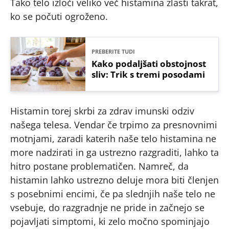
Tako telo izloči veliko več histamina zlasti takrat,
ko se počuti ogroženo.
PREBERITE TUDI
Kako podaljšati obstojnost
sliv: Trik s tremi posodami
Histamin torej skrbi za zdrav imunski odziv
našega telesa. Vendar če trpimo za presnovnimi
motnjami, zaradi katerih naše telo histamina ne
more nadzirati in ga ustrezno razgraditi, lahko ta
hitro postane problematičen. Namreč, da
histamin lahko ustrezno deluje mora biti členjen
s posebnimi encimi, če pa slednjih naše telo ne
vsebuje, do razgradnje ne pride in začnejo se
pojavljati simptomi, ki zelo močno spominjajo