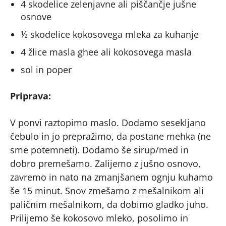
4 skodelice zelenjavne ali piščančje jušne
osnove
½ skodelice kokosovega mleka za kuhanje
4 žlice masla ghee ali kokosovega masla
sol in poper
Priprava:
V ponvi raztopimo maslo. Dodamo sesekljano
čebulo in jo prepražimo, da postane mehka (ne
sme potemneti). Dodamo še sirup/med in
dobro premešamo. Zalijemo z jušno osnovo,
zavremo in nato na zmanjšanem ognju kuhamo
še 15 minut. Snov zmešamo z mešalnikom ali
paličnim mešalnikom, da dobimo gladko juho.
Prilijemo še kokosovo mleko, posolimo in