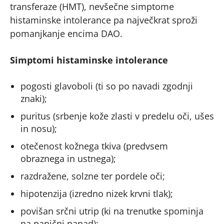
transferaze (HMT), nevšečne simptome
histaminske intolerance pa največkrat sproži
pomanjkanje encima DAO.
Simptomi histaminske intolerance
pogosti glavoboli (ti so po navadi zgodnji
znaki);
puritus (srbenje kože zlasti v predelu oči, ušes
in nosu);
otečenost kožnega tkiva (predvsem
obraznega in ustnega);
razdražene, solzne ter pordele oči;
hipotenzija (izredno nizek krvni tlak);
povišan srčni utrip (ki na trenutke spominja
na panični napad);