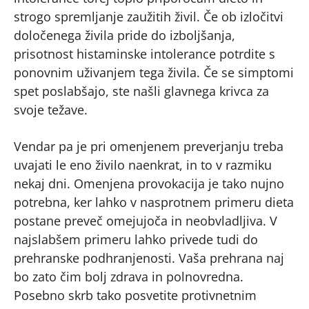
strogo spremljanje zaužitih živil. Če ob izločitvi
določenega živila pride do izboljšanja,
prisotnost histaminske intolerance potrdite s
ponovnim uživanjem tega živila. Če se simptomi
spet poslabšajo, ste našli glavnega krivca za
svoje težave.
Vendar pa je pri omenjenem preverjanju treba
uvajati le eno živilo naenkrat, in to v razmiku
nekaj dni. Omenjena provokacija je tako nujno
potrebna, ker lahko v nasprotnem primeru dieta
postane preveč omejujoča in neobvladljiva. V
najslabšem primeru lahko privede tudi do
prehranske podhranjenosti. Vaša prehrana naj
bo zato čim bolj zdrava in polnovredna.
Posebno skrb tako posvetite protivnetnim