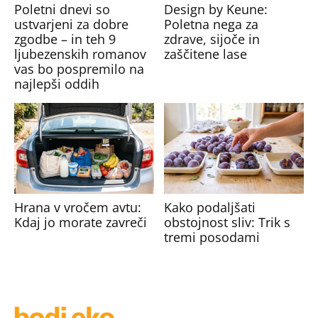
Poletni dnevi so
Design by Keune:
ustvarjeni za dobre
Poletna nega za
zgodbe – in teh 9
zdrave, sijoče in
ljubezenskih romanov
zaščitene lase
vas bo pospremilo na
najlepši oddih
Hrana v vročem avtu:
Kako podaljšati
Kdaj jo morate zavreči
obstojnost sliv: Trik s
tremi posodami