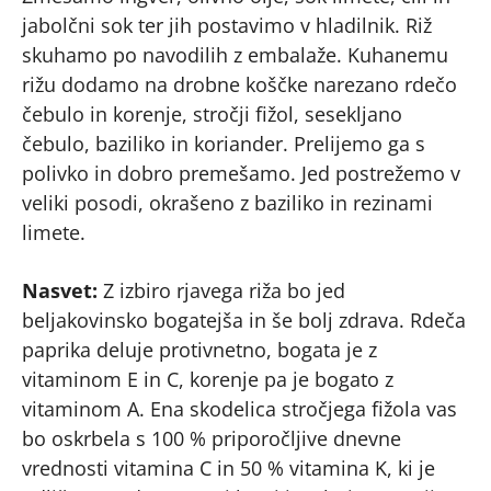
jabolčni sok ter jih postavimo v hladilnik. Riž
skuhamo po navodilih z embalaže. Kuhanemu
rižu dodamo na drobne koščke narezano rdečo
čebulo in korenje, stročji fižol, sesekljano
čebulo, baziliko in koriander. Prelijemo ga s
polivko in dobro premešamo. Jed postrežemo v
veliki posodi, okrašeno z baziliko in rezinami
limete.
Nasvet:
Z izbiro rjavega riža bo jed
beljakovinsko bogatejša in še bolj zdrava. Rdeča
paprika deluje protivnetno, bogata je z
vitaminom E in C, korenje pa je bogato z
vitaminom A. Ena skodelica stročjega fižola vas
bo oskrbela s 100 % priporočljive dnevne
vrednosti vitamina C in 50 % vitamina K, ki je