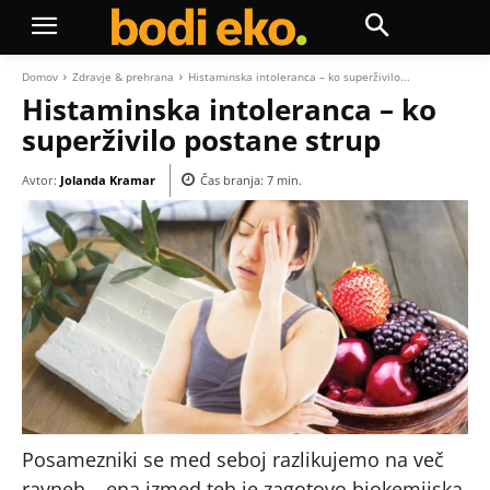
Domov
Zdravje & prehrana
Histaminska intoleranca – ko superživilo...
Histaminska intoleranca – ko
superživilo postane strup
Avtor:
Jolanda Kramar
Čas branja:
7
min.
Posamezniki se med seboj razlikujemo na več
ravneh – ena izmed teh je zagotovo biokemijska.