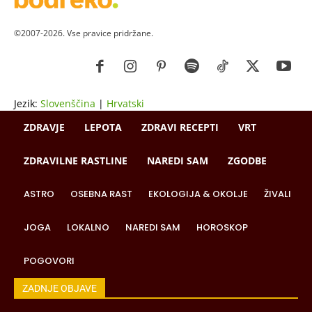
©2007-2026. Vse pravice pridržane.
Jezik:
Slovenščina
|
Hrvatski
ZDRAVJE
LEPOTA
ZDRAVI RECEPTI
VRT
ZDRAVILNE RASTLINE
NAREDI SAM
ZGODBE
ASTRO
OSEBNA RAST
EKOLOGIJA & OKOLJE
ŽIVALI
JOGA
LOKALNO
NAREDI SAM
HOROSKOP
POGOVORI
ZADNJE OBJAVE