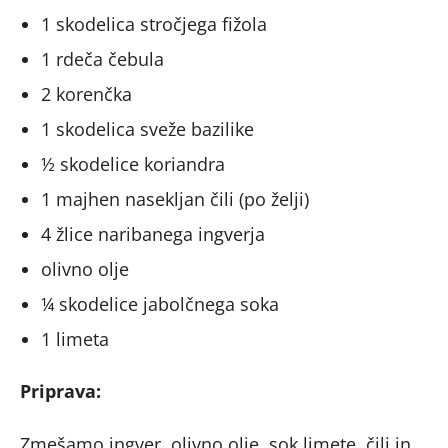
1 skodelica stročjega fižola
1 rdeča čebula
2 korenčka
1 skodelica sveže bazilike
½ skodelice koriandra
1 majhen nasekljan čili (po želji)
4 žlice naribanega ingverja
olivno olje
¼ skodelice jabolčnega soka
1 limeta
Priprava:
Zmešamo ingver, olivno olje, sok limete, čili in