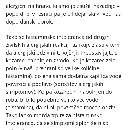
alergični na hrano, ki smo jo zaužili nazadnje –
popoldne, v resnici pa je bil dejanski krivec naš
dopoldanski obrok.
Tako se histaminska intoleranca od drugih
živilskih alergijskih reakcij razlikuje zlasti v tem,
da alergijski odziv ni takojšnji. Predstavljajte si
kozarec, napolnjen z vodo. Ko je kozarec zelo
poln (v naši prehrani so velike količine
histamina), bo ena sama dodatna kapljica vode
povzročila poplavo (sprožitev alergijskih
simptomov). Ko pa kozarec ni napolnjen do
roba, bi bilo potrebno veliko več vode
(histamina), da bi bil povzročen močan odziv.
Tako lahko morda trpite za histaminsko
intoleranco, pa se simptomi sploh še niso