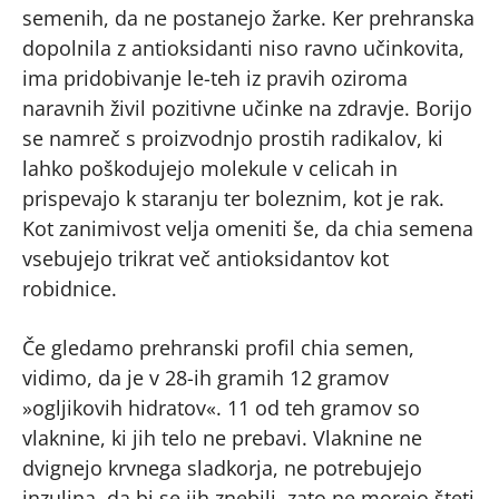
semenih, da ne postanejo žarke. Ker prehranska
dopolnila z antioksidanti niso ravno učinkovita,
ima pridobivanje le-teh iz pravih oziroma
naravnih živil pozitivne učinke na zdravje. Borijo
se namreč s proizvodnjo prostih radikalov, ki
lahko poškodujejo molekule v celicah in
prispevajo k staranju ter boleznim, kot je rak.
Kot zanimivost velja omeniti še, da chia semena
vsebujejo trikrat več antioksidantov kot
robidnice.
Če gledamo prehranski profil chia semen,
vidimo, da je v 28-ih gramih 12 gramov
»ogljikovih hidratov«. 11 od teh gramov so
vlaknine, ki jih telo ne prebavi. Vlaknine ne
dvignejo krvnega sladkorja, ne potrebujejo
inzulina, da bi se jih znebili, zato ne morejo šteti