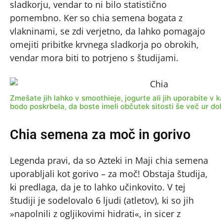
sladkorju, vendar to ni bilo statistično
pomembno. Ker so chia semena bogata z
vlakninami, se zdi verjetno, da lahko pomagajo
omejiti pribitke krvnega sladkorja po obrokih,
vendar mora biti to potrjeno s študijami.
Zmešate jih lahko v smoothieje, jogurte ali jih uporabite v ka
bodo poskrbela, da boste imeli občutek sitosti še več ur do
Chia semena za moč in gorivo
Legenda pravi, da so Azteki in Maji chia semena
uporabljali kot gorivo – za moč! Obstaja študija,
ki predlaga, da je to lahko učinkovito. V tej
študiji je sodelovalo 6 ljudi (atletov), ki so jih
»napolnili z ogljikovimi hidrati«, in sicer z