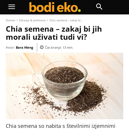
Domov
Zdravje & prehrana
Chia semena - zakaj bi...
Chia semena – zakaj bi jih
morali uživati tudi vi?
Avtor:
Bara Hieng
Čas branja:
13
min.
Chia semena so nabita s številnimi izjemnimi