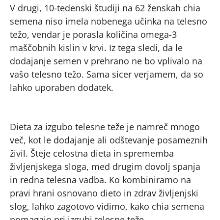
V drugi, 10-tedenski študiji na 62 ženskah chia
semena niso imela nobenega učinka na telesno
težo, vendar je porasla količina omega-3
maščobnih kislin v krvi. Iz tega sledi, da le
dodajanje semen v prehrano ne bo vplivalo na
vašo telesno težo. Sama sicer verjamem, da so
lahko uporaben dodatek.
Dieta za izgubo telesne teže je namreč mnogo
več, kot le dodajanje ali odštevanje posameznih
živil. Šteje celostna dieta in sprememba
življenjskega sloga, med drugim dovolj spanja
in redna telesna vadba. Ko kombiniramo na
pravi hrani osnovano dieto in zdrav življenjski
slog, lahko zagotovo vidimo, kako chia semena
pomagajo pri izgubi telesne teže.