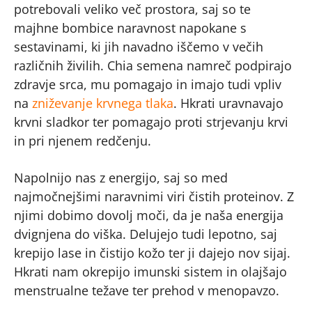
potrebovali veliko več prostora, saj so te
majhne bombice naravnost napokane s
sestavinami, ki jih navadno iščemo v večih
različnih živilih. Chia semena namreč podpirajo
zdravje srca, mu pomagajo in imajo tudi vpliv
na
zniževanje krvnega tlaka
. Hkrati uravnavajo
krvni sladkor ter pomagajo proti strjevanju krvi
in pri njenem redčenju.
Napolnijo nas z energijo, saj so med
najmočnejšimi naravnimi viri čistih proteinov. Z
njimi dobimo dovolj moči, da je naša energija
dvignjena do viška. Delujejo tudi lepotno, saj
krepijo lase in čistijo kožo ter ji dajejo nov sijaj.
Hkrati nam okrepijo imunski sistem in olajšajo
menstrualne težave ter prehod v menopavzo.