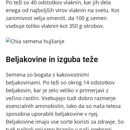
Po teži so 40 odstotkov vlaknin, kar jih dela
enega od najboljših virov vlaknin na svetu. Kot
zanimivost velja omeniti, da 100 g semen
vsebuje toliko vlaknin kot 350 g otrobov.
Beljakovine in izguba teže
Semena so bogata s kakovostnimi
beljakovinami. Po teži so okrog 14 odstotkov
beljakovin, kar je zelo veliko v primerjavi z
večino rastlin. Vsebujejo tudi dobro razmerje
esencialnih aminokislin, tako da so naša telesa
sposobna uporabiti beljakovine v njej.
Beljakovine imajo vse sorte koristi za zdravje. So
tudi najbolj prijazno hranilo v naši prehrani,