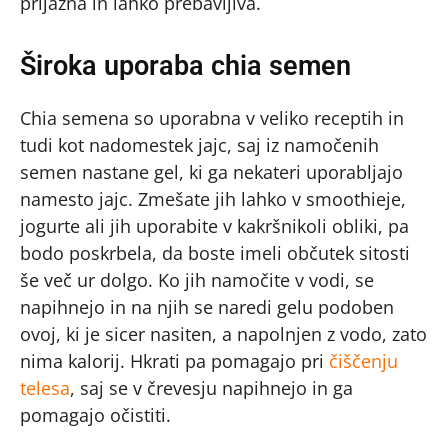
prijazna in lahko prebavljiva.
Široka uporaba chia semen
Chia semena so uporabna v veliko receptih in
tudi kot nadomestek jajc, saj iz namočenih
semen nastane gel, ki ga nekateri uporabljajo
namesto jajc. Zmešate jih lahko v smoothieje,
jogurte ali jih uporabite v kakršnikoli obliki, pa
bodo poskrbela, da boste imeli občutek sitosti
še več ur dolgo. Ko jih namočite v vodi, se
napihnejo in na njih se naredi gelu podoben
ovoj, ki je sicer nasiten, a napolnjen z vodo, zato
nima kalorij. Hkrati pa pomagajo pri
čiščenju
telesa
, saj se v črevesju napihnejo in ga
pomagajo očistiti.