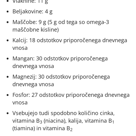
Vlaknine: 11 g
Beljakovine: 4 g
Maščobe: 9 g (5 g od tega so omega-3
maščobne kisline)
Kalcij: 18 odstotkov priporočenega dnevnega
vnosa
Mangan: 30 odstotkov priporočenega
dnevnega vnosa
Magnezij: 30 odstotkov priporočenega
dnevnega vnosa
Fosfor: 27 odstotkov priporočenega dnevnega
vnosa
Vsebujejo tudi spodobno količino cinka,
vitamina B
(niacina), kalija, vitamina B
3
1
(tiamina) in vitamina B
2