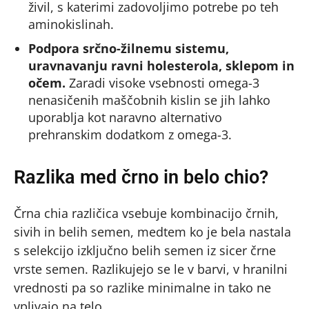
živil, s katerimi zadovoljimo potrebe po teh
aminokislinah.
Podpora srčno-žilnemu sistemu,
uravnavanju ravni holesterola, sklepom in
očem.
Zaradi visoke vsebnosti omega-3
nenasičenih maščobnih kislin se jih lahko
uporablja kot naravno alternativo
prehranskim dodatkom z omega-3.
Razlika med črno in belo chio?
Črna chia različica vsebuje kombinacijo črnih,
sivih in belih semen, medtem ko je bela nastala
s selekcijo izključno belih semen iz sicer črne
vrste semen. Razlikujejo se le v barvi, v hranilni
vrednosti pa so razlike minimalne in tako ne
vplivajo na telo.