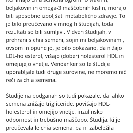
beljakovin in omega-3 maščobnih kislin, morajo
biti sposobne izboljšati metabolično zdravje. To
je bilo preučevano v mnogih študijah, toda
rezultati so bili sumljivi. V dveh študijah, v
prehrani s chia semeni, sojinimi beljakovinami,
ovsom in opuncijo, je bilo pokazano, da nižajo
LDL-holesterol, višajo (dober) holesterol HDL in
omejujejo vnetje. Vendar ker so te študije
uporabljale tudi druge surovine, ne moremo nič
reči za chia semena.
Študije na podganah so tudi pokazale, da lahko
semena znižajo trigliceride, povišajo HDL-
holesterol in omejijo vnetje, inzulinsko
odpornost in trebušno maščobo. Študija, ki je
preučevala le chia semena, pa ni zabeležila