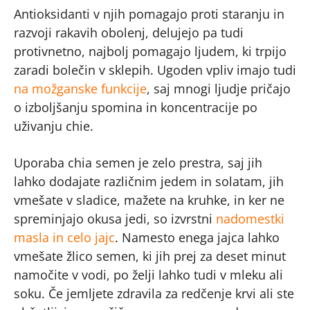
Antioksidanti v njih pomagajo proti staranju in
razvoji rakavih obolenj, delujejo pa tudi
protivnetno, najbolj pomagajo ljudem, ki trpijo
zaradi bolečin v sklepih. Ugoden vpliv imajo tudi
na možganske funkcije
, saj mnogi ljudje pričajo
o izboljšanju spomina in koncentracije po
uživanju chie.
Uporaba chia semen je zelo prestra, saj jih
lahko dodajate različnim jedem in solatam, jih
vmešate v sladice, mažete na kruhke, in ker ne
spreminjajo okusa jedi, so izvrstni
nadomestki
masla in celo jajc
. Namesto enega jajca lahko
vmešate žlico semen, ki jih prej za deset minut
namočite v vodi, po želji lahko tudi v mleku ali
soku. Če jemljete zdravila za redčenje krvi ali ste