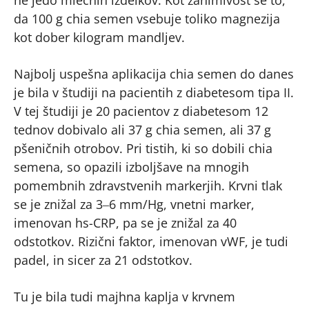
ne jedo mlečnih izdelkov. Kot zanimivost še to,
da 100 g chia semen vsebuje toliko magnezija
kot dober kilogram mandljev.
Najbolj uspešna aplikacija chia semen do danes
je bila v študiji na pacientih z diabetesom tipa II.
V tej študiji je 20 pacientov z diabetesom 12
tednov dobivalo ali 37 g chia semen, ali 37 g
pšeničnih otrobov. Pri tistih, ki so dobili chia
semena, so opazili izboljšave na mnogih
pomembnih zdravstvenih markerjih. Krvni tlak
se je znižal za 3‒6 mm/Hg, vnetni marker,
imenovan hs-CRP, pa se je znižal za 40
odstotkov. Rizični faktor, imenovan vWF, je tudi
padel, in sicer za 21 odstotkov.
Tu je bila tudi majhna kaplja v krvnem