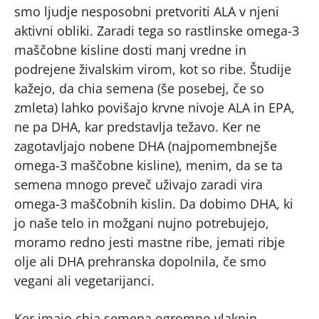
smo ljudje nesposobni pretvoriti ALA v njeni
aktivni obliki. Zaradi tega so rastlinske omega-3
maščobne kisline dosti manj vredne in
podrejene živalskim virom, kot so ribe. Študije
kažejo, da chia semena (še posebej, če so
zmleta) lahko povišajo krvne nivoje ALA in EPA,
ne pa DHA, kar predstavlja težavo. Ker ne
zagotavljajo nobene DHA (najpomembnejše
omega-3 maščobne kisline), menim, da se ta
semena mnogo preveč uživajo zaradi vira
omega-3 maščobnih kislin. Da dobimo DHA, ki
jo naše telo in možgani nujno potrebujejo,
moramo redno jesti mastne ribe, jemati ribje
olje ali DHA prehranska dopolnila, če smo
vegani ali vegetarijanci.
Ker imajo chia semena ogromno vlaknin,