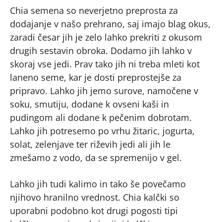
Chia semena so neverjetno preprosta za
dodajanje v našo prehrano, saj imajo blag okus,
zaradi česar jih je zelo lahko prekriti z okusom
drugih sestavin obroka. Dodamo jih lahko v
skoraj vse jedi. Prav tako jih ni treba mleti kot
laneno seme, kar je dosti preprostejše za
pripravo. Lahko jih jemo surove, namočene v
soku, smutiju, dodane k ovseni kaši in
pudingom ali dodane k pečenim dobrotam.
Lahko jih potresemo po vrhu žitaric, jogurta,
solat, zelenjave ter riževih jedi ali jih le
zmešamo z vodo, da se spremenijo v gel.
Lahko jih tudi kalimo in tako še povečamo
njihovo hranilno vrednost. Chia kalčki so
uporabni podobno kot drugi pogosti tipi