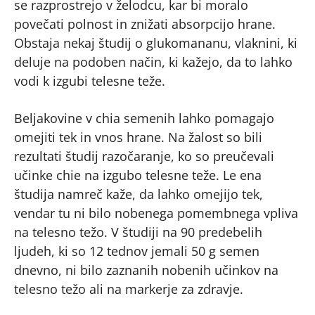
se razprostrejo v želodcu, kar bi moralo
povečati polnost in znižati absorpcijo hrane.
Obstaja nekaj študij o glukomananu, vlaknini, ki
deluje na podoben način, ki kažejo, da to lahko
vodi k izgubi telesne teže.
Beljakovine v chia semenih lahko pomagajo
omejiti tek in vnos hrane. Na žalost so bili
rezultati študij razočaranje, ko so preučevali
učinke chie na izgubo telesne teže. Le ena
študija namreč kaže, da lahko omejijo tek,
vendar tu ni bilo nobenega pomembnega vpliva
na telesno težo. V študiji na 90 predebelih
ljudeh, ki so 12 tednov jemali 50 g semen
dnevno, ni bilo zaznanih nobenih učinkov na
telesno težo ali na markerje za zdravje.