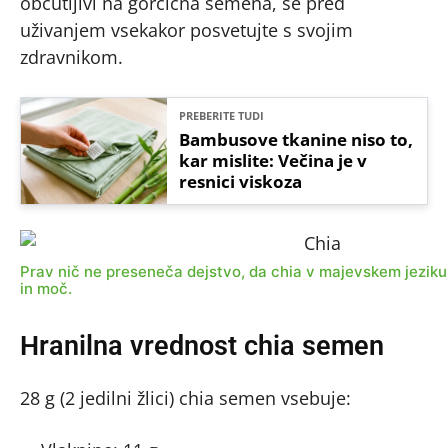
občutljivi na gorčična semena, se pred
uživanjem vsekakor posvetujte s svojim
zdravnikom.
PREBERITE TUDI
Bambusove tkanine niso to,
kar mislite: Večina je v
resnici viskoza
Prav nič ne preseneča dejstvo, da chia v majevskem jeziku
in moč.
Hranilna vrednost chia semen
28 g (2 jedilni žlici) chia semen vsebuje: