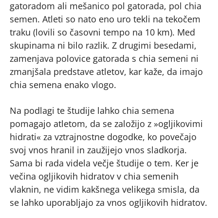
gatoradom ali mešanico pol gatorada, pol chia
semen. Atleti so nato eno uro tekli na tekočem
traku (lovili so časovni tempo na 10 km). Med
skupinama ni bilo razlik. Z drugimi besedami,
zamenjava polovice gatorada s chia semeni ni
zmanjšala predstave atletov, kar kaže, da imajo
chia semena enako vlogo.
Na podlagi te študije lahko chia semena
pomagajo atletom, da se založijo z »ogljikovimi
hidrati« za vztrajnostne dogodke, ko povečajo
svoj vnos hranil in zaužijejo vnos sladkorja.
Sama bi rada videla večje študije o tem. Ker je
večina ogljikovih hidratov v chia semenih
vlaknin, ne vidim kakšnega velikega smisla, da
se lahko uporabljajo za vnos ogljikovih hidratov.