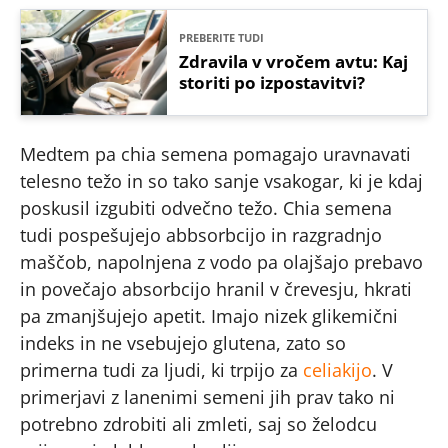
PREBERITE TUDI
Zdravila v vročem avtu: Kaj
storiti po izpostavitvi?
Medtem pa chia semena pomagajo uravnavati
telesno težo in so tako sanje vsakogar, ki je kdaj
poskusil izgubiti odvečno težo. Chia semena
tudi pospešujejo abbsorbcijo in razgradnjo
maščob, napolnjena z vodo pa olajšajo prebavo
in povečajo absorbcijo hranil v črevesju, hkrati
pa zmanjšujejo apetit. Imajo nizek glikemični
indeks in ne vsebujejo glutena, zato so
primerna tudi za ljudi, ki trpijo za
celiakijo
. V
primerjavi z lanenimi semeni jih prav tako ni
potrebno zdrobiti ali zmleti, saj so želodcu