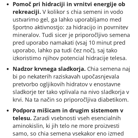
Pomoč pri hidraciji in vrnitvi energije ob
rekreaciji.
V kolikor s chia semeni in vodo
ustvarimo gel, ga lahko uporabljamo med
športno aktivnostjo: za hidracijo in povrnitev
mineralov. Tudi sicer je priporočljivo semena
pred uporabo namakati (vsaj 10 minut pred
uporabo, lahko pa tudi čez noč), saj tako
izkoristimo njihov potencial hidracije telesa.
Nadzor krvnega sladkorja.
Chia semena naj
bi po nekaterih raziskavah upočasnjevala
pretvorbo ogljikovih hidratov v enostavne
sladkorje ter tako vplivala na nivo sladkorja v
krvi. Na ta način so priporočljiva diabetikom.
Podpora mišicam in drugim sistemom v
telesu.
Zaradi vsebnosti vseh esencialnih
aminokislin, ki jih telo ne more proizvesti
samo, so chia semena vsekakor eno izmed