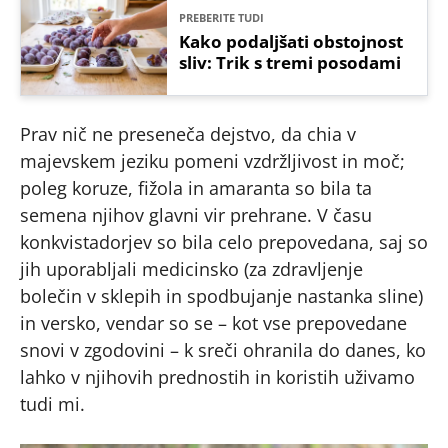
PREBERITE TUDI
Kako podaljšati obstojnost
sliv: Trik s tremi posodami
Prav nič ne preseneča dejstvo, da chia v
majevskem jeziku pomeni vzdržljivost in moč;
poleg koruze, fižola in amaranta so bila ta
semena njihov glavni vir prehrane. V času
konkvistadorjev so bila celo prepovedana, saj so
jih uporabljali medicinsko (za zdravljenje
bolečin v sklepih in spodbujanje nastanka sline)
in versko, vendar so se – kot vse prepovedane
snovi v zgodovini – k sreči ohranila do danes, ko
lahko v njihovih prednostih in koristih uživamo
tudi mi.