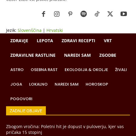
Jezik:
Slovenščina
|
Hrvatski
ZDRAVJE
LEPOTA
ZDRAVI RECEPTI
VRT
ZDRAVILNE RASTLINE
NAREDI SAM
ZGODBE
ASTRO
OSEBNA RAST
EKOLOGIJA & OKOLJE
ŽIVALI
JOGA
LOKALNO
NAREDI SAM
HOROSKOP
POGOVORI
ZADNJE OBJAVE
Zbogom vročina: Poletni hit je dopust v puloverju, kjer vas
pričaka 15 stopinj