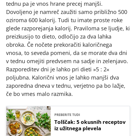
tednu pa je vnos hrane precej manjši.
Dovoljeno je namreč zaužiti samo približno 500
oziroma 600 kalorij. Tudi tu imate proste roke
glede razporejanja kalorij. Praviloma se ljudje, ki
preizkusijo to dieto, odločijo za dva lahka
obroka. Če nočete prekoračiti kaloričnega
vnosa, to seveda pomeni, da se morate dva dni
v tednu omejiti predvsem na sadje in zelenjavo.
Razporeditev dni je lahko pri dieti »5 : 2«
poljubna. Kalorični vnos je lahko manjši dva
zaporedna dneva v tednu, verjetno pa bo lažje,
če bo vmes malo razmika.
PREBERITE TUDI
Tolščak: 5 okusnih receptov
iz užitnega plevela