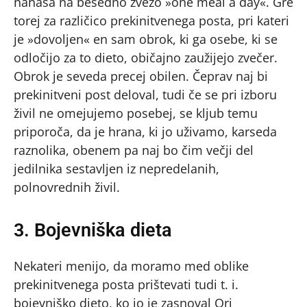
nanaša na besedno zvezo »one meal a day«. Gre
torej za različico prekinitvenega posta, pri kateri
je »dovoljen« en sam obrok, ki ga osebe, ki se
odločijo za to dieto, običajno zaužijejo zvečer.
Obrok je seveda precej obilen. Čeprav naj bi
prekinitveni post deloval, tudi če se pri izboru
živil ne omejujemo posebej, se kljub temu
priporoča, da je hrana, ki jo uživamo, karseda
raznolika, obenem pa naj bo čim večji del
jedilnika sestavljen iz nepredelanih,
polnovrednih živil.
3. Bojevniška dieta
Nekateri menijo, da moramo med oblike
prekinitvenega posta prištevati tudi t. i.
bojevniško dieto, ko jo je zasnoval Ori