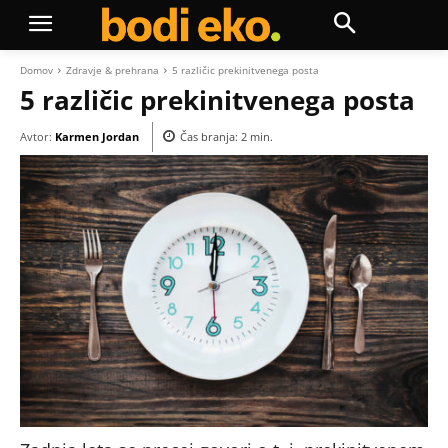
Domov
Zdravje & prehrana
5 različic prekinitvenega posta
5 različic prekinitvenega posta
Avtor:
Karmen Jordan
Čas branja:
2
min.