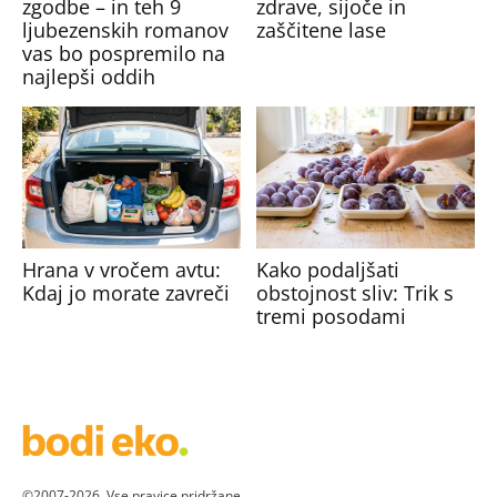
zgodbe – in teh 9
zdrave, sijoče in
ljubezenskih romanov
zaščitene lase
vas bo pospremilo na
najlepši oddih
Hrana v vročem avtu:
Kako podaljšati
Kdaj jo morate zavreči
obstojnost sliv: Trik s
tremi posodami
©2007-2026. Vse pravice pridržane.