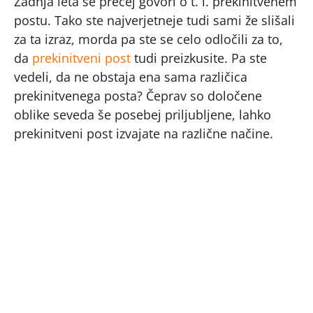
Zadnja leta se precej govori o t. i. prekinitvenem
postu. Tako ste najverjetneje tudi sami že slišali
za ta izraz, morda pa ste se celo odločili za to,
da
prekinitveni post
tudi preizkusite. Pa ste
vedeli, da ne obstaja ena sama različica
prekinitvenega posta? Čeprav so določene
oblike seveda še posebej priljubljene, lahko
prekinitveni post izvajate na različne načine.