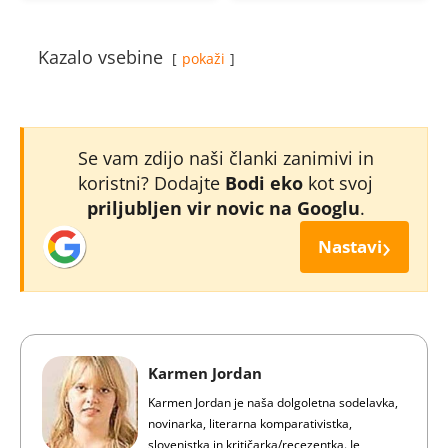
Kazalo vsebine
pokaži
Se vam zdijo naši članki zanimivi in
koristni? Dodajte
Bodi eko
kot svoj
priljubljen vir novic na Googlu
.
›
Nastavi
Karmen Jordan
Karmen Jordan je naša dolgoletna sodelavka,
novinarka, literarna komparativistka,
slovenistka in kritičarka/recezentka. Je