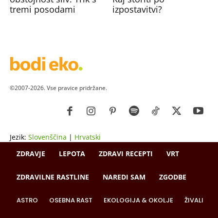
tremi posodami
izpostavitvi?
©2007-2026. Vse pravice pridržane.
Jezik:
Slovenščina
|
Hrvatski
ZDRAVJE
LEPOTA
ZDRAVI RECEPTI
VRT
ZDRAVILNE RASTLINE
NAREDI SAM
ZGODBE
ASTRO
OSEBNA RAST
EKOLOGIJA & OKOLJE
ŽIVALI