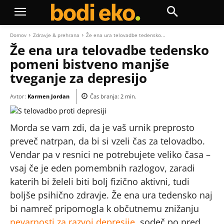
Domov
Zdravje & prehrana
Že ena ura telovadbe tedensko...
Že ena ura telovadbe tedensko
pomeni bistveno manjše
tveganje za depresijo
Avtor:
Karmen Jordan
Čas branja:
2
min.
Morda se vam zdi, da je vaš urnik preprosto
preveč natrpan, da bi si vzeli čas za telovadbo.
Vendar pa v resnici ne potrebujete veliko časa –
vsaj če je eden pomembnih razlogov, zaradi
katerih bi želeli biti bolj fizično aktivni, tudi
boljše psihično zdravje. Že ena ura tedensko naj
bi namreč pripomogla k občutnemu znižanju
nevarnosti za razvoj depresije
, sodeč po pred