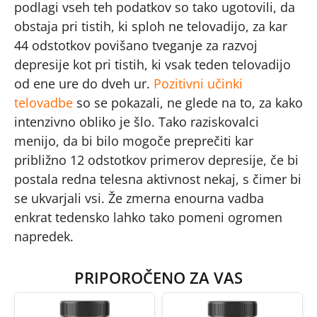
podlagi vseh teh podatkov so tako ugotovili, da
obstaja pri tistih, ki sploh ne telovadijo, za kar
44 odstotkov povišano tveganje za razvoj
depresije kot pri tistih, ki vsak teden telovadijo
od ene ure do dveh ur.
Pozitivni učinki
telovadbe
so se pokazali, ne glede na to, za kako
intenzivno obliko je šlo. Tako raziskovalci
menijo, da bi bilo mogoče preprečiti kar
približno 12 odstotkov primerov depresije, če bi
postala redna telesna aktivnost nekaj, s čimer bi
se ukvarjali vsi. Že zmerna enourna vadba
enkrat tedensko lahko tako pomeni ogromen
napredek.
PRIPOROČENO ZA VAS