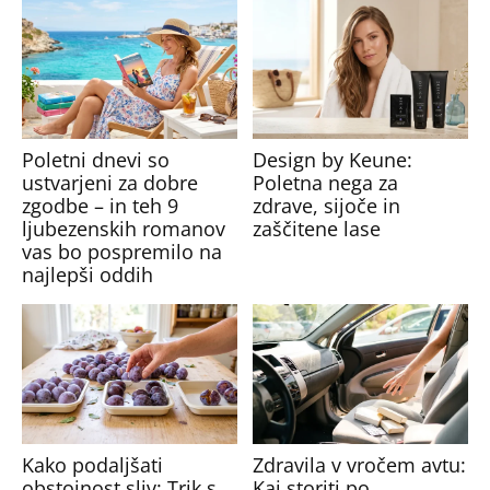
Poletni dnevi so
Design by Keune:
ustvarjeni za dobre
Poletna nega za
zgodbe – in teh 9
zdrave, sijoče in
ljubezenskih romanov
zaščitene lase
vas bo pospremilo na
najlepši oddih
Kako podaljšati
Zdravila v vročem avtu:
obstojnost sliv: Trik s
Kaj storiti po