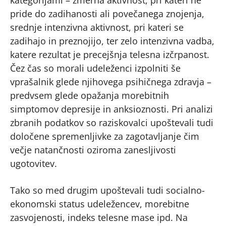
kategorijami – zmerna aktivnost, pri kateri ne
pride do zadihanosti ali povečanega znojenja,
srednje intenzivna aktivnost, pri kateri se
zadihajo in preznojijo, ter zelo intenzivna vadba,
katere rezultat je precejšnja telesna izčrpanost.
Čez čas so morali udeleženci izpolniti še
vprašalnik glede njihovega psihičnega zdravja –
predvsem glede opažanja morebitnih
simptomov depresije in anksioznosti. Pri analizi
zbranih podatkov so raziskovalci upoštevali tudi
določene spremenljivke za zagotavljanje čim
večje natančnosti oziroma zanesljivosti
ugotovitev.
Tako so med drugim upoštevali tudi socialno-
ekonomski status udeležencev, morebitne
zasvojenosti, indeks telesne mase ipd. Na