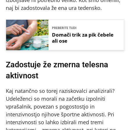
izboljšave ni potrebno veliko. Kot smo omenili,
naj bi zadostovala že ena ura tedensko.
PREBERITE TUDI
Domači trik za pik čebele
ali ose
Zadostuje že zmerna telesna
aktivnost
Kaj natančno so torej raziskovalci analizirali?
Udeleženci so morali na začetku izpolniti
vprašalnik, povezan s pogostostjo in
intenzivnostjo njihove športne aktivnosti. Pri
intenzivnosti so lahko izbirali med tremi