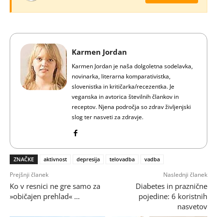
Karmen Jordan
Karmen Jordan je naša dolgoletna sodelavka,
novinarka, literarna komparativistka,
slovenistka in kritičarka/recezentka. Je
veganska in avtorica številnih člankov in
receptov. Njena področja so zdrav življenjski
slog ter nasveti za zdravje.
ZNAČKE
aktivnost
depresija
telovadba
vadba
Prejšnji članek
Naslednji članek
Ko v resnici ne gre samo za
Diabetes in praznične
»običajen prehlad« …
pojedine: 6 koristnih
nasvetov