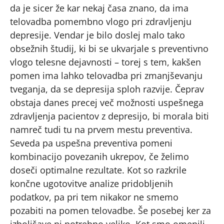
da je sicer že kar nekaj časa znano, da ima
telovadba pomembno vlogo pri zdravljenju
depresije. Vendar je bilo doslej malo tako
obsežnih študij, ki bi se ukvarjale s preventivno
vlogo telesne dejavnosti – torej s tem, kakšen
pomen ima lahko telovadba pri zmanjševanju
tveganja, da se depresija sploh razvije. Čeprav
obstaja danes precej več možnosti uspešnega
zdravljenja pacientov z depresijo, bi morala biti
namreč tudi tu na prvem mestu preventiva.
Seveda pa uspešna preventiva pomeni
kombinacijo povezanih ukrepov, če želimo
doseči optimalne rezultate. Kot so razkrile
končne ugotovitve analize pridobljenih
podatkov, pa pri tem nikakor ne smemo
pozabiti na pomen telovadbe. Še posebej ker za