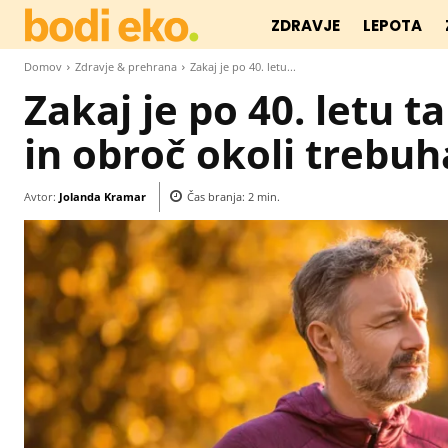
ZDRAVJE
LEPOTA
Domov
Zdravje & prehrana
Zakaj je po 40. letu...
Zakaj je po 40. letu t
in obroč okoli trebuh
Avtor:
Jolanda Kramar
Čas branja:
2
min.