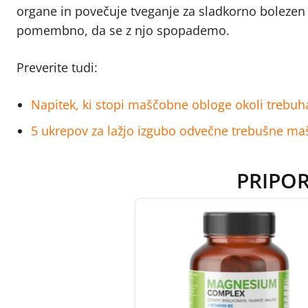
organe in povečuje tveganje za sladkorno bolezen ti
pomembno, da se z njo spopademo.
Preverite tudi:
Napitek, ki stopi maščobne obloge okoli trebuh
5 ukrepov za lažjo izgubo odvečne trebušne m
PRIPO