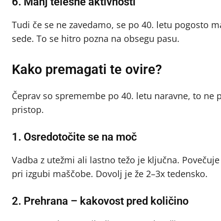
6. Manj telesne aktivnosti
Tudi če se ne zavedamo, se po 40. letu pogosto m
sede. To se hitro pozna na obsegu pasu.
Kako premagati te ovire?
Čeprav so spremembe po 40. letu naravne, to ne p
pristop.
1. Osredotočite se na moč
Vadba z utežmi ali lastno težo je ključna. Poveč
pri izgubi maščobe. Dovolj je že 2–3x tedensko.
2. Prehrana – kakovost pred količino