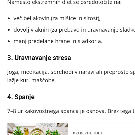
Namesto ekstremnih diet se osredotočite na:
več beljakovin (za mišice in sitost),
dovolj vlaknin (za prebavo in uravnavanje sladkor
manj predelane hrane in sladkorja.
3. Uravnavanje stresa
Joga, meditacija, sprehodi v naravi ali preprosto s
lažje kuri maščobe.
4. Spanje
7–8 ur kakovostnega spanca je osnova. Brez tega t
PREBERITE TUDI