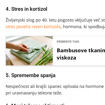
4. Stres in kortizol
Življenjski slog po 40. letu pogosto vključuje več s
stres poveča raven kortizola
, hormona, ki spodbuj
PREBERITE TUDI
Bambusove tkanine 
viskoza
5. Spremembe spanja
Nespečnost ali krajši spanec vplivata na hormone la
pri uravnavanju telesne teže.