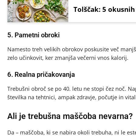
Tolščak: 5 okusnih
5. Pametni obroki
Namesto treh velikih obrokov poskusite več manjši
zelo učinkovit, ker zmanjša večerni vnos kalorij.
6. Realna pričakovanja
Trebušni obroč se po 40. letu ne stopi čez noč. Nap
številka na tehtnici, ampak zdravje, počutje in vita
Ali je trebušna maščoba nevarna?
Da – maščoba, ki se nabira okoli trebuha, ni le este