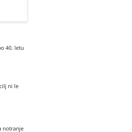
o 40. letu
lj ni le
a notranje