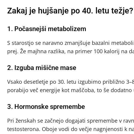
Zakaj je hujšanje po 40. letu težje?
1. Počasnejši metabolizem
S starostjo se naravno zmanjšuje bazalni metaboli
prej. Že majhna razlika, na primer 100 kalorij na 
2. Izguba mišične mase
Vsako desetletje po 30. letu izgubimo približno 3
porabijo več energije kot maščoba, to še dodatn
3. Hormonske spremembe
Pri ženskah se začnejo dogajati spremembe v ravn
testosterona. Oboje vodi do večje nagnjenosti k na