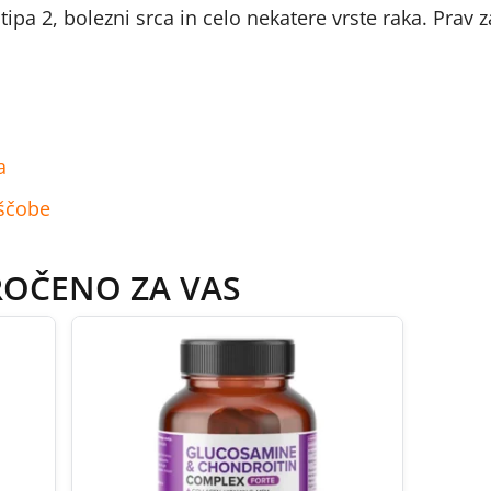
pa 2, bolezni srca in celo nekatere vrste raka. Prav z
a
aščobe
ROČENO ZA VAS