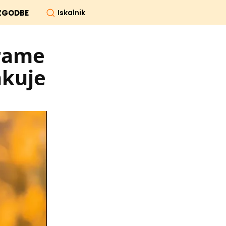
Iskalnik
ZGODBE
grame
nkuje