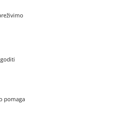
preživimo
goditi
čno pomaga