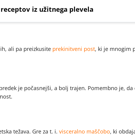
 receptov iz užitnega plevela
h, ali pa preizkusite
prekinitveni post
, ki je mnogim p
redek je počasnejši, a bolj trajen. Pomembno je, da ci
lnost.
tska težava. Gre za t. i.
visceralno maščobo
, ki obdaj