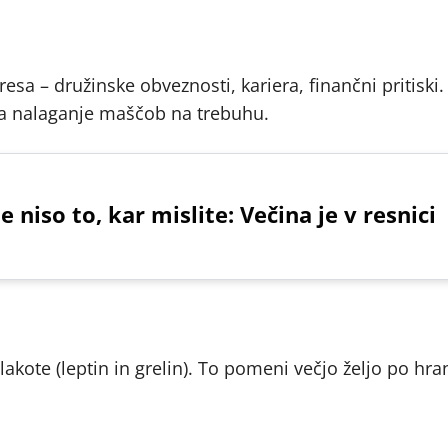
tresa – družinske obveznosti, kariera, finančni pritiski
a nalaganje maščob na trebuhu.
niso to, kar mislite: Večina je v resnici
kote (leptin in grelin). To pomeni večjo željo po hran