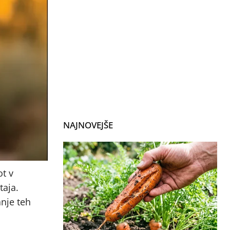
NAJNOVEJŠE
ot v
taja.
anje teh