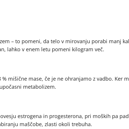
zem – to pomeni, da telo v mirovanju porabi manj kal
dan, lahko v enem letu pomeni kilogram več.
–8 % mišične mase, če je ne ohranjamo z vadbo. Ker m
o upočasni metabolizem.
ovesju estrogena in progesterona, pri moških pa pa
biranju maščobe, zlasti okoli trebuha.