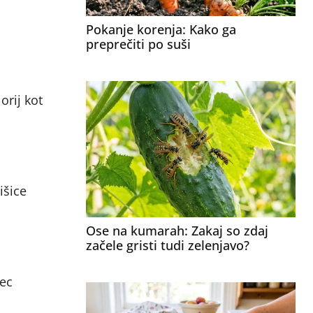
Pokanje korenja: Kako ga
preprečiti po suši
orij kot
išice
Ose na kumarah: Zakaj so zdaj
začele gristi tudi zelenjavo?
dec