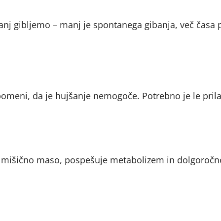
anj gibljemo – manj je spontanega gibanja, več časa 
omeni, da je hujšanje nemogoče. Potrebno je le prila
uje mišično maso, pospešuje metabolizem in dolgoro