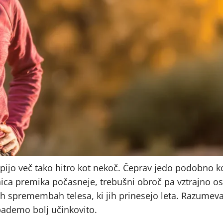
topijo več tako hitro kot nekoč. Čeprav jedo podobno k
tnica premika počasneje, trebušni obroč pa vztrajno os
ih spremembah telesa, ki jih prinesejo leta. Razumev
pademo bolj učinkovito.