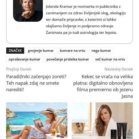
Jolanda Kramar je novinarka in publicistka z
zanimanjem za zdrav življenjski slog, ekologijo
ter domače pripravke, s katerimi si lahko
olajšamo življenje in podpramo zdravje.
Zanimata pa jo tudi astrologija ter lepota.
ZNAČKE
gnojenje kumar
kumare na vrtu
nega kumar
opraševanje kumar
povečanje pridelka kumar
več kumar na vrtu
Prejšnji članek
Naslednji članek
Paradižniki začenjajo zoreti?
Kekec se vrača na velika
Teh napak zdaj ne smete
platna: digitalno obnovljena
narediti!
filma premierno ob jezeru
Jasna