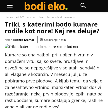
Domov
Vrt & Vrtnarjenje
Triki, s katerimi bodo kumare...
Triki, s katerimi bodo kumare
rodile kot nore! Kaj res deluje?
Avtor:
Jolanda Kramar
Čas branja:
4
min.
Kumare so ena najbolj priljubljenih vrtnin v
domačem vrtu, saj so sveže, hrustljave in
osvežilne so nepogrešljive v solatah, sendvičih
ali vlagane v kozarcih. V mesecu juliju že
pobiramo prve plodove. A kljub temu, da veljajo
za nezahtevno vrtnino, marsikateri vrtnar doživi
razočaranje: nekaj prvih plodov je lepih, nato pa
rast upočasni, kumare postajajo grenke, rastline
venejo ali kar ne rodijo več.