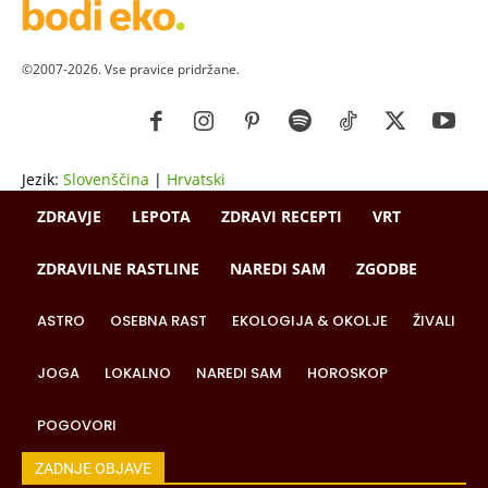
©2007-2026. Vse pravice pridržane.
Jezik:
Slovenščina
|
Hrvatski
ZDRAVJE
LEPOTA
ZDRAVI RECEPTI
VRT
ZDRAVILNE RASTLINE
NAREDI SAM
ZGODBE
ASTRO
OSEBNA RAST
EKOLOGIJA & OKOLJE
ŽIVALI
JOGA
LOKALNO
NAREDI SAM
HOROSKOP
POGOVORI
ZADNJE OBJAVE