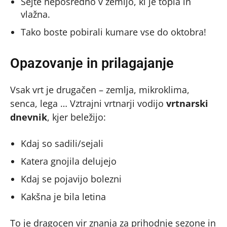
Sejte neposredno v zemljo, ki je topla in
vlažna.
Tako boste pobirali kumare vse do oktobra!
Opazovanje in prilagajanje
Vsak vrt je drugačen – zemlja, mikroklima,
senca, lega … Vztrajni vrtnarji vodijo
vrtnarski
dnevnik
, kjer beležijo:
Kdaj so sadili/sejali
Katera gnojila delujejo
Kdaj se pojavijo bolezni
Kakšna je bila letina
To je dragocen vir znanja za prihodnje sezone in