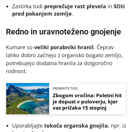
Zastirka tudi
preprečuje rast plevela
in
ščiti
pred pokanjem zemlje
.
Redno in uravnoteženo gnojenje
Kumare so
veliki porabniki hranil
. Čeprav
lahko dobro začnejo z organsko bogato zemljo,
potrebujejo dodatna hranila za dolgoročno
rodnost.
PREBERITE TUDI
Zbogom vročina: Poletni hit
je dopust v puloverju, kjer
vas pričaka 15 stopinj
Uporabljajte
tekoča organska gnojila
, npr. iz