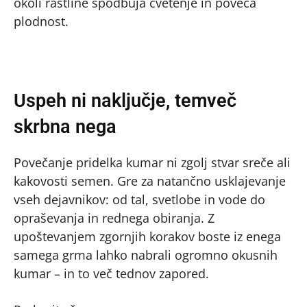
okoli rastline spodbuja cvetenje in poveča
plodnost.
Uspeh ni naključje, temveč
skrbna nega
Povečanje pridelka kumar ni zgolj stvar sreče ali
kakovosti semen. Gre za natančno usklajevanje
vseh dejavnikov: od tal, svetlobe in vode do
opraševanja in rednega obiranja. Z
upoštevanjem zgornjih korakov boste iz enega
samega grma lahko nabrali ogromno okusnih
kumar – in to več tednov zapored.