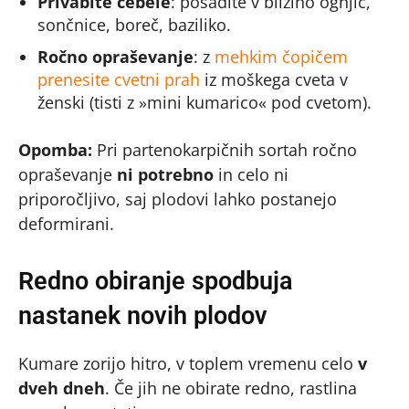
Privabite čebele
: posadite v bližino ognjič,
sončnice, boreč, baziliko.
Ročno opraševanje
: z
mehkim čopičem
prenesite cvetni prah
iz moškega cveta v
ženski (tisti z »mini kumarico« pod cvetom).
Opomba:
Pri partenokarpičnih sortah ročno
opraševanje
ni potrebno
in celo ni
priporočljivo, saj plodovi lahko postanejo
deformirani.
Redno obiranje spodbuja
nastanek novih plodov
Kumare zorijo hitro, v toplem vremenu celo
v
dveh dneh
. Če jih ne obirate redno, rastlina