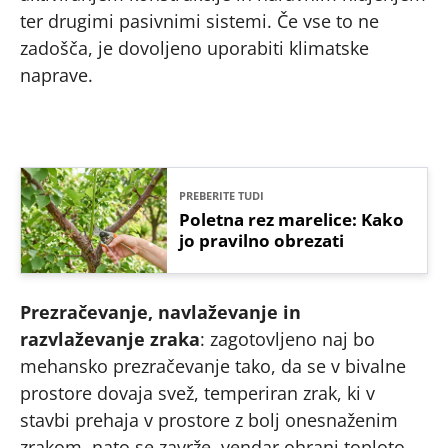
ter drugimi pasivnimi sistemi. Če vse to ne
zadošča, je dovoljeno uporabiti klimatske
naprave.
PREBERITE TUDI
Poletna rez marelice: Kako
jo pravilno obrezati
Prezračevanje,
navlaževanje in
razvlaževanje zraka
: zagotovljeno naj bo
mehansko prezračevanje tako, da se v bivalne
prostore dovaja svež, temperiran zrak, ki v
stavbi prehaja v prostore z bolj onesnaženim
zrakom, nato se zavrže, vendar ohrani toploto.