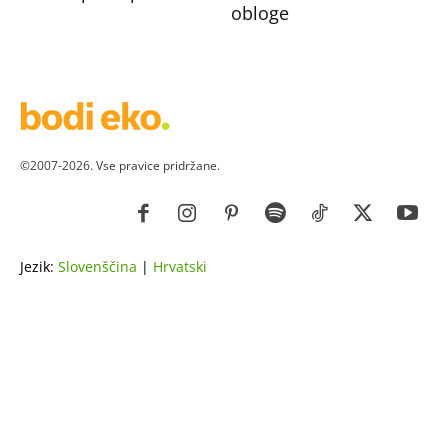
obloge
©2007-2026. Vse pravice pridržane.
Jezik:
Slovenščina
|
Hrvatski
ZDRAVJE
LEPOTA
ZDRAVI RECEPTI
VRT
ZDRAVILNE RASTLINE
NAREDI SAM
ZGODBE
ASTRO
OSEBNA RAST
EKOLOGIJA & OKOLJE
ŽIVALI
JOGA
LOKALNO
NAREDI SAM
HOROSKOP