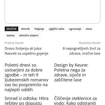
ZNAČKE
dimnik
hlajenje
ogljični odtis
ogrevanje
okna
stavba
tehnični sistemi
Prejšnji članek
Naslednji članek
Drevo življenja ali Juka:
8 nepogrešljivih živil za
Nasveti za uspešno gojenje
zdrave, močne lase
Poletni dnevi so
Design by Keune:
ustvarjeni za dobre
Poletna nega za
zgodbe – in teh 9
zdrave, sijoče in
ljubezenskih romanov
zaščitene lase
vas bo pospremilo na
najlepši oddih
Smrad iz odtoka: Hitra
Čiščenje steklenice za
rešitev po dopustu
vodo: Kako odstraniti