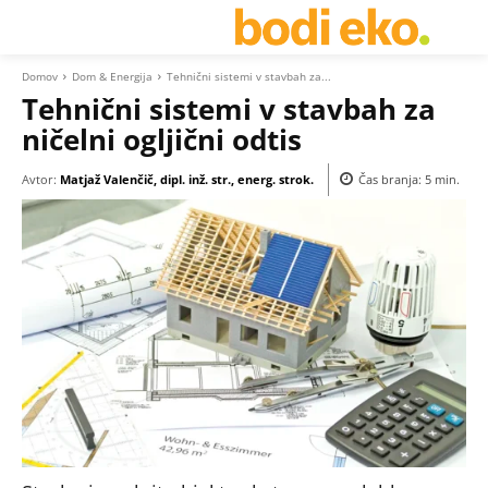
Domov
Dom & Energija
Tehnični sistemi v stavbah za...
Tehnični sistemi v stavbah za
ničelni ogljični odtis
Avtor:
Matjaž Valenčič, dipl. inž. str., energ. strok.
Čas branja:
5
min.