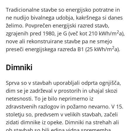
Tradicionalne stavbe so energijsko potratne in
ne nudijo bivalnega udobja, kakršnega si danes
želimo. Povprečen energijski razred stavb,
2
zgrajenih pred 1980, je G (več kot 210 kWh/m
a),
nove ali rekonstruirane stavbe pa ne smejo
2
preseči energijskega razreda B1 (25 kWh/m
a).
Dimniki
Sprva so v stavbah uporabljali odprta ognjišča,
dim se je zadrževal v prostorih in uhajal skozi
netesnosti. To je bilo neprimerno iz
zdravstvenih razlogov in požarno nevarno. V 15.
stoletju so, predvsem v velikih stavbah, začeli
zidati dimnike iz opeke. Dimniki na strehah ali
ob stavbah so bili edina vidna sprememba