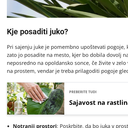
Kje posaditi juko?
Pri sajenju juke je pomembno upoštevati pogoje, ki
zato jo posadite na mesto, kjer bo dobila dovolj n
neposredno na opoldansko sonce, če živite v zelo 
na prostem, vendar je treba prilagoditi pogoje glede
PREBERITE TUDI
Sajavost na rastlin
Notranji prostori
: Poskrbite, da bo juka v pros