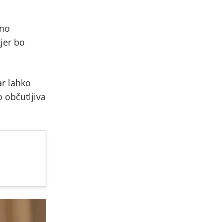
čno
kjer bo
ar lahko
o občutljiva