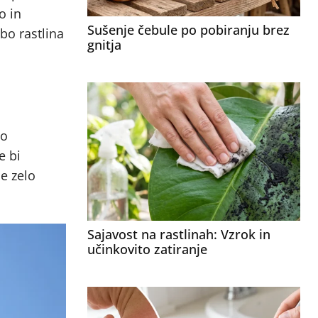
o in
Sušenje čebule po pobiranju brez
bo rastlina
gnitja
jo
e bi
je zelo
Sajavost na rastlinah: Vzrok in
učinkovito zatiranje