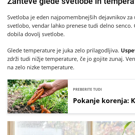
Zahteve glede svetlobe in tempera
Svetloba je eden najpomembnejših dejavnikov za u
svetlobo, vendar lahko prenese tudi delno senco. Če
dobila dovolj svetlobe.
Glede temperature je juka zelo prilagodljiva.
Uspe
zdrži tudi nižje temperature, če jo gojite zunaj. Ve
na zelo nizke temperature.
PREBERITE TUDI
Pokanje korenja: K