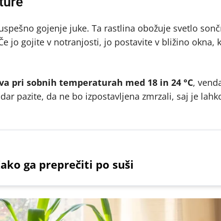
ture
spešno gojenje juke. Ta rastlina obožuje svetlo son
 jo gojite v notranjosti, jo postavite v bližino okna, 
va pri sobnih temperaturah med 18 in 24 °C
, vend
ndar pazite, da ne bo izpostavljena zmrzali, saj je lahk
ako ga preprečiti po suši