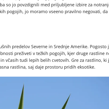
a so jo povzdignili med priljubljene izbire za notranj
žkih pogojih, jo moramo vseeno pravilno negovati, da 
z sušnih predelov Severne in Srednje Amerike. Pogosto 
nosti preživeti v težkih pogojih, kjer druge rastline n
in včasih tudi lepih belih cvetovih. Gre za rastlino, ki 
asna rastlina, saj daje prostoru pridih eksotike.