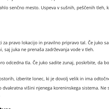
rahlo senčno mesto. Uspeva v sušnih, peščenih tleh, 
za pravo lokacijo in pravilno pripravo tal. Če juko sa
i, saj juka ne prenaša zadrževanja vode v tleh.
bro odcedna tla. Če juko sadite zunaj, poskrbite, da b
ostorih, izberite lonec, ki je dovolj velik in ima odtočn
žno dvakratna višini njenega koreninskega sistema. Ne s
.