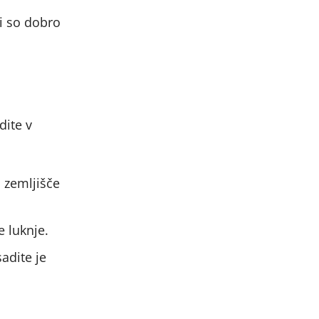
ki so dobro
dite v
o zemljišče
e luknje.
adite je