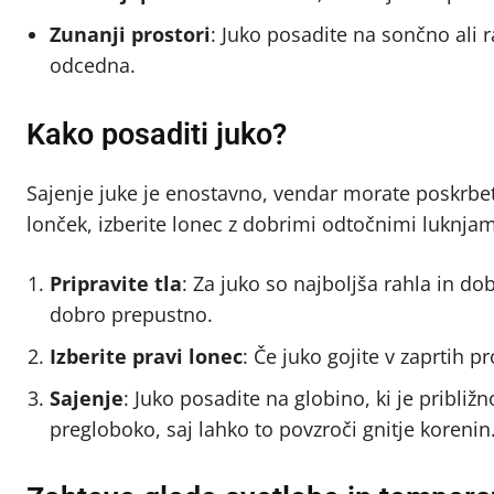
Zunanji prostori
: Juko posadite na sončno ali 
odcedna.
Kako posaditi juko?
Sajenje juke je enostavno, vendar morate poskrbeti 
lonček, izberite lonec z dobrimi odtočnimi luknjam
Pripravite tla
: Za juko so najboljša rahla in do
dobro prepustno.
Izberite pravi lonec
: Če juko gojite v zaprtih pr
Sajenje
: Juko posadite na globino, ki je pribli
pregloboko, saj lahko to povzroči gnitje korenin