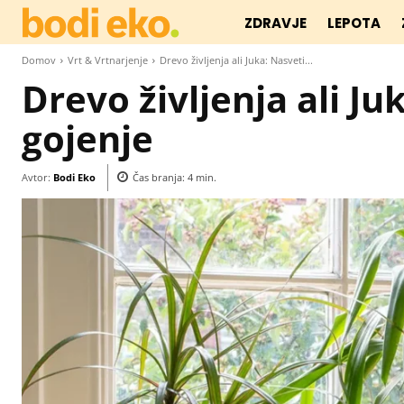
ZDRAVJE
LEPOTA
Domov
Vrt & Vrtnarjenje
Drevo življenja ali Juka: Nasveti...
Drevo življenja ali J
gojenje
Avtor:
Bodi Eko
Čas branja:
4
min.