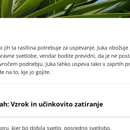
 jih ta rastlina potrebuje za uspevanje. Juka obožuje
aravne svetlobe, vendar bodite previdni, da je ne post
vročem podnebju. Juka lahko uspeva tako v zaprtih pr
 na to, kje jo gojite.
ah: Vzrok in učinkovito zatiranje
toru, kjer bo dobila svetlo, posredno svetlobo.